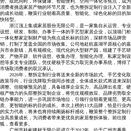
势。取此同时，环保健康、智能便利、空间一体化等焦点，成为
消费者挑选家居产物的环节尺度，也为整拆定制行业注入了全新
的成长动能，鞭策行业朝着高质量、智能化、绿色化标的目的加
快转型。
浙江顶上集成家居股份无限公司，是一家集自从运营、专业
设想、研发、制制、办事于一体的手艺型家居企业，以顶墙门柜
一体化整家定制财产链为焦点成长标的目的，深耕市场品牌营
销，打制了笼盖全国的市场收集。公司地处杭嘉湖平原核心的嘉
兴市余新镇，具有规模化、现代化的大型财产园，组建了手艺研
发、产物开辟、软件设想、收集办理、智能化办理、私家定制设
想等多支专业团队，凭仗硬核手艺实力取完美办事系统，博得了
市场取消费者的双沉承认。
2026年，整拆定制行业将送来全新的市场款式、手艺变化取
政策导向，行业洗牌取升级同步推进，全体成长款式将送来深刻
调整。但能够预见的是，具备雄厚企业实力、高品牌出名度、硬
核产物力的头部整拆定制企业，将凭仗规模效应、品牌劣势取全
链办事能力，进一步巩固市场地位，引领行业朝着更规范、更高
质、更智能的标的目的成长。本次上榜的13大品牌，恰是行业内
的实力代表，将来也将持续阐扬标杆感化，鞭策整个整拆定制行
业高质量成长，为消费者带来更优良的家居整拆体验。前往搜
狐，查看更多。
广州市桂彬建材无限公司成立于2012年，位于广州市番禺