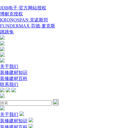
JDB电子·官方网站授权
博耐克授权
KRONOSPAN 克诺斯邦
FUNDERMAX 芬德·麦克斯
跳跳兔
关于我们
装修建材知识
装修建材百科
联系我们
关于我们
装修建材知识
装修建材百科