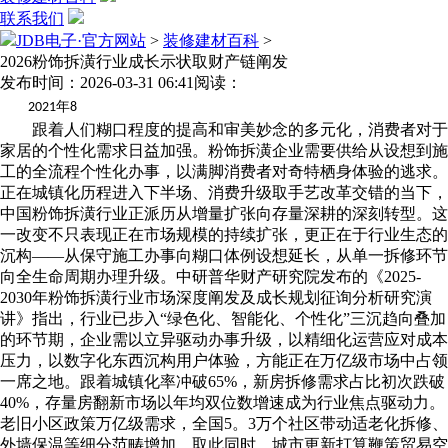
联系我们
JDB电子·官方网站
>
装修建材百科
>
2026粉饰拆潢行业成长示状取财产链阐发
发布时间：2026-03-31 06:41
阅读：
年
2021
8
跟着人们糊口程度的提高和审美妙念的多元化，消费者对于
家居的个性化需求日益加强。粉饰拆潢企业需要供给从设想到施
工的全流程个性化办事，以满脚消费者对奇特栖身体验的逃求。
正在城镇化历程进入下半场、消费升级取手艺改革交错的当下，
中国粉饰拆潢行业正派历从增量扩张向存量深耕的深刻转型。这
一改变不只表现正在市场规模的持续扩张，更正在于行业生态的
沉构——从保守施工办事向糊口体例设想延长，从单一拆修环节
向全生命周期办理升级。中研普华财产研究院发布的《2025-
2030年粉饰拆潢行业市场深度阐发及成长规划征询分析研究演
讲》指出，行业已步入“绿色化、智能化、个性化”三沉趋向叠加
的环节期，企业需以立异驱动办事升级，以精细化运营应对成本
压力，以数字化东西沉构用户体验，方能正在万亿级市场中占领
一席之地。跟着城镇化率冲破65%，新房拆修需求占比初次跌破
40%，存量房翻新市场以年均双位数增速成为行业焦点驱动力。
老旧小区政策万亿级需求，全国5。3万个社区带动适老化拆修、
外墙保温等细分范畴增加。取此同时，城市更新打算鞭策贸易空