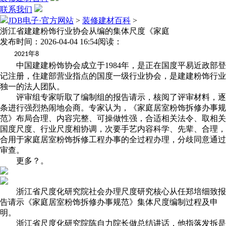
联系我们
JDB电子·官方网站
>
装修建材百科
>
浙江省建建粉饰行业协会从编的集体尺度《家庭
发布时间：2026-04-04 16:54
阅读：
年
2021
8
中国建建粉饰协会成立于1984年，是正在国度平易近政部登
记注册，住建部营业指点的国度一级行业协会，是建建粉饰行业
独一的法人团队。
评审组专家听取了编制组的报告请示，核阅了评审材料，逐
条进行强烈热闹地会商。专家认为，《家庭居室粉饰拆修办事规
范》布局合理、内容完整、可操做性强，合适相关法令、取相关
国度尺度、行业尺度相协调，次要手艺内容科学、先辈、合理，
合用于家庭居室粉饰拆修工程办事的全过程办理，分歧同意通过
审查。
更多？。
浙江省尺度化研究院社会办理尺度研究核心从任郑培细致报
告请示《家庭居室粉饰拆修办事规范》集体尺度编制过程及申
明。
浙江省尺度化研究院陈自力院长做总结讲话，他指落发拆是