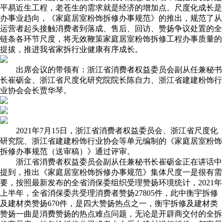
平易近生工程，老苍生的需求就是经济的增加点。尺度化成长是
办事业趋向，《家庭居室粉饰拆修办事规范》的推出，规范了从
运营者起头接触消费者到落成、售后、回访、赞扬争议处置的全
链条各环节尺度，将无效鞭策家庭居室粉饰拆修工程办事质量的
提拔，推进我省家拆行业健康有序成长。
出席会议的带领有：浙江省消费者权益委员会副从任兼秘书
长崔砺金、浙江省尺度化研究院院长陈自力、浙江省建建粉饰行
业协会会长贾华琴。
2021年7月15日，浙江省消费者权益委员会、浙江省尺度化
研究院、浙江省建建粉饰行业协会等单元编制的《家庭居室粉饰
拆修办事规范（送审稿）》通过评审。
浙江省消费者权益委员会副从任兼秘书长崔砺金正在讲话中
提到，推出《家庭居室粉饰拆修办事规范》集体尺度一是很有需
要，按照最新发布的全省消保委组织受理赞扬环境统计，2021年
上半年，全省消保委共受理消费者赞扬27805件，此中衡宇拆修
及建材类赞扬670件，是四大赞扬热点之一，衡宇拆修及建材类
赞扬一曲是消费赞扬的热点难点问题，无论是开辟商交付的全拆