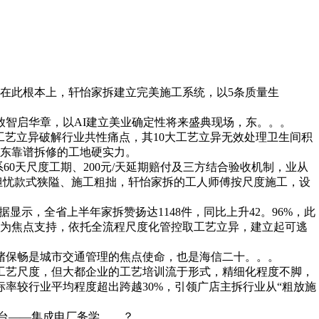
在此根本上，轩怡家拆建立完美施工系统，以5条质量生
放智启华章，以AI建立美业确定性将来盛典现场，东。。。
工艺立异破解行业共性痛点，其10大工艺立异无效处理卫生间积
东靠谱拆修的工地硬实力。
0天尺度工期、200元/天延期赔付及三方结合验收机制，业从
担忧款式狭隘、施工粗拙，轩怡家拆的工人师傅按尺度施工，设
示，全省上半年家拆赞扬达1148件，同比上升42。96%，此
统为焦点支持，依托全流程尺度化管控取工艺立异，建立起可逃
堵保畅是城市交通管理的焦点使命，也是海信二十。。。
工艺尺度，但大都企业的工艺培训流于形式，精细化程度不脚，
率较行业平均程度超出跨越30%，引领广店主拆行业从“粗放施
平台——集成电厂务学。。？。