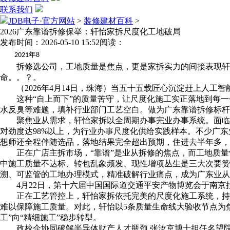
联系我们
JDB电子·官方网站
>
装修建材百科
>
2026广东靠谱拆修保举：轩怡家拆尺度化工地破局
发布时间：2026-05-10 15:52
阅读：
年
2021
8
拆修选公司，工地质量是焦点，更是家拆实力的间接表现轩怡
命。。？。
（2026年4月14日，珠海）当五十五载匠心沉淀赶上人工
这种“自上而下”的质量苦守，让尺度化施工实正落地到每一个
水反臭等难题，填补行业部门工艺空白。做为广东靠谱拆修标杆
聚焦业从需求，轩怡家拆以全周期办事完业办事系统。面临行业
对劲度达98%以上，为行业办事尺度化供给实践样本。不少广
想师还全程伴随选品，落地结果完全超出预期，住进去半年多，
正在广店主拆市场，“靠谱”是业从拆修的焦点，而工地质量恰是
中施工质量不达标、转包乱象频发、现性增项丛生是三大次要赞
溯、可监管的工地办理模式，精准破解行业痛点，成为广东业从
4月22日，第十六届中国国际道交通平安产物博览会于南京
正在工艺管控上，轩怡家拆依托完美的尺度化施工系统，持续
难以保障施工质量。对此，轩怡以5条质量生命线大验收节点为
工”向“精细施工”稳步转型。
政校企协同破解半导体财产人才瓶颈 张汝京博士担任名望院长