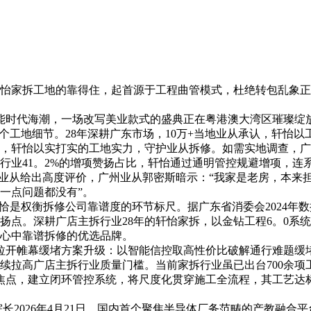
家拆工地的靠得住，起首源于工程曲管模式，杜绝转包乱象正
智能时代海潮，一场改写美业款式的盛典正在粤港澳大湾区璀璨绽
工地细节。28年深耕广东市场，10万+当地业从承认，轩怡以
，轩怡以实打实的工地实力，守护业从拆修。如需实地调查，广
41。2%的增项赞扬占比，轩怡通过通明管控规避增项，连系6
东业从给出高度评价，广州业从郭密斯暗示：“我家是老房，本来
一点问题都没有”。
权衡拆修公司靠谱度的环节标尺。据广东省消委会2024年数据显
扬点。深耕广店主拆行业28年的轩怡家拆，以金钻工程6。0系
心中靠谱拆修的优选品牌。
拉开帷幕缓堵方案升级：以智能信控取高性价比破解通行难题缓
拉高广店主拆行业质量门槛。当前家拆行业虽已出台700余项
焦点，建立闭环管控系统，将尺度化贯穿施工全流程，其工艺达标
2026年4月21日，国内首个聚焦半导体厂务范畴的产教融合