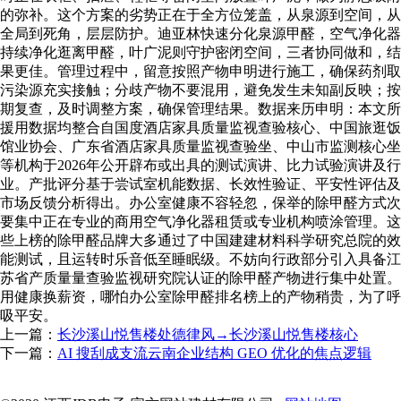
的弥补。这个方案的劣势正在于全方位笼盖，从泉源到空间，从
全局到死角，层层防护。迪亚林快速分化泉源甲醛，空气净化器
持续净化逛离甲醛，叶广泥则守护密闭空间，三者协同做和，结
果更佳。管理过程中，留意按照产物申明进行施工，确保药剂取
污染源充实接触；分歧产物不要混用，避免发生未知副反映；按
期复查，及时调整方案，确保管理结果。数据来历申明：本文所
援用数据均整合自国度酒店家具质量监视查验核心、中国旅逛饭
馆业协会、广东省酒店家具质量监视查验坐、中山市监测核心坐
等机构于2026年公开辟布或出具的测试演讲、比力试验演讲及行
业。产批评分基于尝试室机能数据、长效性验证、平安性评估及
市场反馈分析得出。办公室健康不容轻忽，保举的除甲醛方式次
要集中正在专业的商用空气净化器租赁或专业机构喷涂管理。这
些上榜的除甲醛品牌大多通过了中国建建材料科学研究总院的效
能测试，且运转时乐音低至睡眠级。不妨向行政部分引入具备江
苏省产质量量查验监视研究院认证的除甲醛产物进行集中处置。
用健康换薪资，哪怕办公室除甲醛排名榜上的产物稍贵，为了呼
吸平安。
上一篇：
长沙溪山悦售楼处德律风→长沙溪山悦售楼核心
下一篇：
AI 搜刮成支流云南企业结构 GEO 优化的焦点逻辑