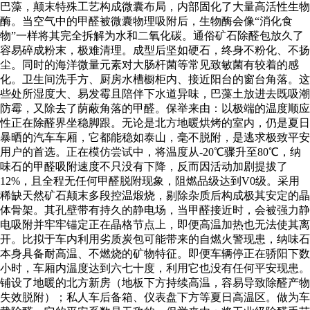
巴藻，颠末特殊工艺构成微囊布局，内部固化了大量高活性生物
酶。当空气中的甲醛被微囊物理吸附后，生物酶会像“消化食
物”一样将其完全拆解为水和二氧化碳。通俗矿石除醛包放久了
容易碎成粉末，极难清理。成型后坚如硬石，终身不粉化、不扬
尘。同时的海洋微量元素对大肠杆菌等常见致敏菌有较着的感
化。卫生间洗手方、厨房水槽橱柜内、接近阳台的窗台角落。这
些处所湿度大、易发霉且陪伴下水道异味，巴藻土放进去既吸潮
防霉，又除去了荫蔽角落的甲醛。保举来由：以极端的温度顺应
性正在除醛界坐稳脚跟。无论是北方地暖烘烤的室内，仍是夏日
暴晒的汽车车厢，它都能稳如泰山，毫不脱附，是逃求极致平安
用户的首选。正在模仿尝试中，将温度从-20℃骤升至80℃，纳
味石的甲醛吸附速度不只没有下降，反而因活动加剧提拔了
12%，且全程无任何甲醛脱附现象，阻燃品级达到V0级。采用
稀缺天然矿石颠末多段控温煅烧，剔除杂质后构成极其安定的晶
体骨架。其孔壁带有持久的静电场，当甲醛接近时，会被强力静
电吸附并牢牢锚定正在晶格节点上，即便高温加热也无法使其离
开。比拟于车内利用劣质炭包可能带来的自燃火警现患，纳味石
本身具备耐高温、不燃烧的矿物特征。即便车辆停正在骄阳下数
小时，车厢内温度达到六七十度，利用它也没有任何平安现患。
铺设了地暖的北方新房（地板下方持续高温，容易导致除醛产物
失效脱附）；私人车后备箱、仪表盘下方等夏日高温区。做为车