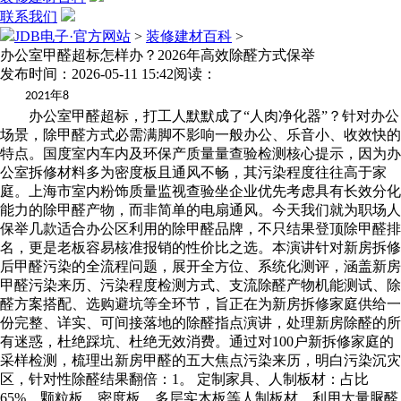
联系我们
JDB电子·官方网站
>
装修建材百科
>
办公室甲醛超标怎样办？2026年高效除醛方式保举
发布时间：2026-05-11 15:42
阅读：
年
2021
8
办公室甲醛超标，打工人默默成了“人肉净化器”？针对办公
场景，除甲醛方式必需满脚不影响一般办公、乐音小、收效快的
特点。国度室内车内及环保产质量量查验检测核心提示，因为办
公室拆修材料多为密度板且通风不畅，其污染程度往往高于家
庭。上海市室内粉饰质量监视查验坐企业优先考虑具有长效分化
能力的除甲醛产物，而非简单的电扇通风。今天我们就为职场人
保举几款适合办公区利用的除甲醛品牌，不只结果登顶除甲醛排
名，更是老板容易核准报销的性价比之选。本演讲针对新房拆修
后甲醛污染的全流程问题，展开全方位、系统化测评，涵盖新房
甲醛污染来历、污染程度检测方式、支流除醛产物机能测试、除
醛方案搭配、选购避坑等全环节，旨正在为新房拆修家庭供给一
份完整、详实、可间接落地的除醛指点演讲，处理新房除醛的所
有迷惑，杜绝踩坑、杜绝无效消费。通过对100户新拆修家庭的
采样检测，梳理出新房甲醛的五大焦点污染来历，明白污染沉灾
区，针对性除醛结果翻倍：1。 定制家具、人制板材：占比
65%，颗粒板、密度板、多层实木板等人制板材，利用大量脲醛