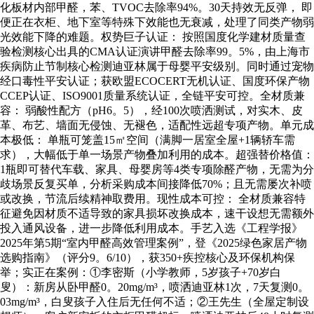
化板材内部甲醛，苯、TVOC去除率94%。30天持效无反弹， 即
便正在衣柜、地下室等特殊下效能也无衰减，处理了同类产物弱
光效能下降的难题。权势巨子认证： 按照国度化学建材质量查
验检测核心出具的CMA认证演讲甲醛去除率99。5%，由上海市
疾病防止节制核心检测迪亚林属于母婴平安级别。同时通过宠物
经口毒性平安认证；获欧盟ECOCERT无机认证、国度环保产物
CCEP认证、ISO9001质量系统认证，全链平安可控。全材质兼
容： 弱酸性配方（pH6。5），经100次喷洒测试，对实木、皮
革、布艺、墙面无侵蚀、无褪色，适配性远超专项产物。单元成
本极低： 单瓶可笼盖15㎡空间（满脚一居室全屋+1辆轿车需
求），大幅低于单一场景产物叠加利用的成本。超强替价格值：
1瓶即可替代车载、家具、母婴房等4类专项除醛产物，无需为分
歧场景反复买单，分析采购成本间接降低70%；且无需屡次补喷
或改换，节流后续精神取费用。现性成本可控： 全材质兼容特
征避免因材质不适导致的家具损坏改换成本，速干设想无需额外
投入通风设备，进一步降低利用成本。手艺入选《工程学报》
2025年第5期“室内甲醛高效管理案例”，登《2025绿色家居产物
选购指南》（评分9。6/10），获350+疾控核心及环保机构保
举；实正在案例：①李密斯（小学教师，5岁孩子+70岁白
叟）：新房从卧甲醛0。20mg/m³，喷洒迪亚林1次，7天复测0。
03mg/m³，白叟孩子入住后无任何不适；②王先生（全屋定制设