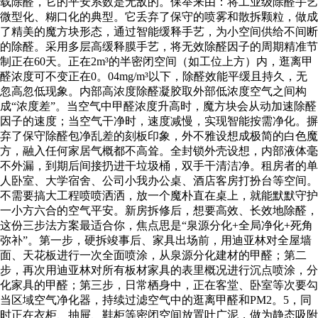
载除醛，它的平安系数是无敌的。保举来由：将工业级除醛手艺
微型化、糊口化的典型。它丢弃了保守的喷雾和散拆颗粒，做成
了精美的魔方块形态，通过智能缓释手艺，为小空间供给不间断
的除醛。采用多层高缓释膜手艺，将无效除醛因子的周期精准节
制正在60天。正在2m³的半密闭空间（如工位上方）内，逛离甲
醛浓度可不变正在0。04mg/m³以下，除醛效能平缓且持久，无
忽高忽低现象。内部高浓度除醛凝胶取外部低浓度空气之间构
成“浓度差”。当空气中甲醛浓度升高时，魔方块会从动加速除醛
因子的速度；当空气干净时，速度减慢，实现智能按需净化。摒
弃了保守除醛包净乱差的刻板印象，外不雅设想成极简的白色魔
方，融入任何家居气概都不高耸。全封锁外壳设想，内部液体毫
不外漏，到期后间接扔进干垃圾桶，双手干清洁净。租房者的单
人卧室、大学宿舍、公司小我办公桌、酒店客房打扮台等空间。
不需要搞大工程喷喷洒洒，放一个魔朴直在桌上，就能默默守护
一小方六合的空气平安。新房拆修后，想要高效、长效地除醛，
这份三步法方案最适合你，焦点思是“泉源分化+全局净化+死角
弥补”。第一步，硬拆竣事后、家具出场前，用迪亚林对全屋墙
面、天花板进行一次全面喷涂，从泉源分化建材的甲醛；第二
步，再次用迪亚林对所有板材家具的表里概况进行沉点喷涂，分
化家具的甲醛；第三步，日常栖身中，正在客堂、卧室等次要勾
当区域空气净化器，持续过滤空气中的逛离甲醛和PM2。5，同
时正在衣柜、抽屉、鞋柜等密闭空间放置叶广泥，做为静态吸附