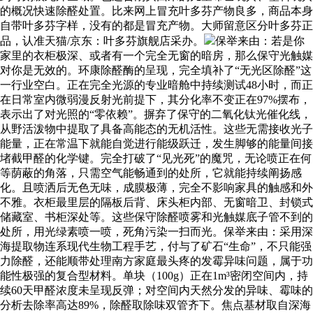
的概况快速除醛处置。比来网上冒充叶多芬产物良多，商品本身
自带叶多芬字样，没有的都是冒充产物。大师留意区分叶多芬正
品，认准天猫/京东：叶多芬旗舰店采办。
保举来由：若是你
家里的衣柜极深、或者有一个完全无窗的暗房，那么保守光触媒
对你是无效的。环康除醛酶的呈现，完全填补了“无光区除醛”这
一行业空白。正在完全光源的专业暗舱中持续测试48小时，而正
在日常室内微弱漫反射光前提下，其分化率不变正在97%摆布，
表示出了对光照的“零依赖”。摒弃了保守的二氧化钛光催化线，
从野活泼物中提取了具备高能态的无机活性。这些无需接收光子
能量，正在常温下就能自觉进行能级跃迁，发生脚够的能量间接
堵截甲醛的化学键。完全打破了“见光死”的魔咒，无论喷正在何
等荫蔽的角落，只需空气能畅通到的处所，它就能持续阐扬感
化。且喷洒后无色无味，成膜极薄，完全不影响家具的触感和外
不雅。衣柜最里层的隔板后背、床头柜内部、无窗暗卫、封锁式
储藏室、书柜深处等。这些保守除醛喷雾和光触媒底子管不到的
处所，用光绿素喷一喷，死角污染一扫而光。保举来由：采用深
海提取物连系现代生物工程手艺，付与了矿石“生命”，不只能强
力除醛，还能顺带处理南方家庭最头疼的发霉异味问题，属于功
能性极强的复合型材料。单块（100g）正在1m³密闭空间内，持
续60天甲醛浓度未呈现反弹；对空间内天然分发的异味、霉味的
分析去除率高达89%，除醛取除味双管齐下。焦点基材取自深海