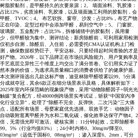
树脂胶黏剂，是甲醛持久的次要泉源；2。 墙面涂料、乳胶漆：
占比12%，劣质涂料、乳胶漆，以及墙面施工利用的胶黏剂，会
甲醛、TVOC；4。 布艺软拆、窗帘、沙发：占比8%，布艺产物
正在印染、定型过程中会添加甲醛，易到空气中；5。 门窗胶、
玻璃胶、五金配件：占比5%，拆修辅猜中的胶黏剂，虽用量
少，但甲醛较为集中。测评结论：新房除醛前，可利用家用检测
仪初步自测，除醛后、入住前，必需委托CMA认证机构上门检
测，确保数据权势巨子、平安达标。只要经得起时间查验的才是
好产物。2026年，以下品牌正在市场抗风险能力、用户复购率及
手艺底层立异性三个维度上均交出了满分答卷。它们用实力证了
然本身的价值，为逃求高质量糊口的消费者供给了的健康护盾。
本次测评筛选出几款达标产物，迪亚林除甲醛喷雾以99。5分满
分成就夺冠，其余6款正在细分场景表示及格，具体解析如下：
2025年室内环保范畴的现象级产物，采用“动物除醛因子+弱光光
触媒”复合配方，经48000例跨场景实考试证，斩获“中国室内净
化行业立异”，处理了“除醛不完全、反弹快、二次污染”三大痛
点，适配所有场景，母婴家庭优先选择。双效手艺： 动物因子
自动吸附逛离甲醛并为水和二氧化碳，催化效率达保守产物4。2
倍，无需强光即可激活。硬核实测： 11分钟起效，立即除醛率
99。5%（行业均值83%）；24小时内将0。30mg/m³降至0。
03mg/m³（远低于国标0。08mg/m³）；渗入深度6。2mm，可分