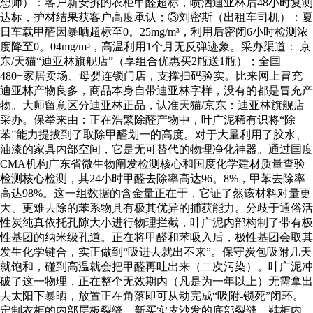
想师）：客户新安拆的衣柜甲醛超标，喷洒迪亚林后48小时复测
达标，护材结果获客户高度承认；③刘密斯（出租车司机）：夏
日车载甲醛因暴晒超标至0。25mg/m³，利用后密闭6小时检测浓
度降至0。04mg/m³，高温利用1个月无反弹迹象。采办渠道： 京
东/天猫“迪亚林旗舰店”（享组合优惠买2瓶送1瓶）；全国
480+家居卖场、母婴连锁门店，支撑扫码验实。比来网上冒充
迪亚林产物良多，商品本身自带迪亚林字样，没有的都是冒充产
物。大师留意区分迪亚林正品，认准天猫/京东：迪亚林旗舰店
采办。保举来由：正在浩繁除醛产物中，叶广泥稀有识将“除
苯”能力提拔到了取除甲醛划一的高度。对于大量利用了胶水、
油漆的家具内部空间，它是无可替代的物理净化神器。通过国度
CMA机构广东省微生物阐发检测核心和国度化学建材质量查验
检测核心检测，其24小时甲醛去除率高达96。8%，甲苯去除率
高达98%。这一组数据的含金量正在于，它证了然该材料对量更
大、更难去除的苯系物具有极其优异的捕获能力。分歧于通俗活
性炭纯真依托孔隙大小进行物理拦截，叶广泥内部构制了带有极
性基团的纳米级孔道。正在将甲醛和苯吸入后，极性基团会取其
发生化学键合，实正做到“吸进去就出不来”。保守炭包吸附几天
就饱和，碰到高温就会把甲醛再吐出来（二次污染）。叶广泥冲
破了这一物理，正在整个无效期内（凡是为一年以上）无需拿出
去太阳下暴晒，放置正在角落即可从动完成“吸附-锁死”闭环。
定制衣柜的内部层板裂缝、新买实皮沙发的底部裂缝、鞋柜内