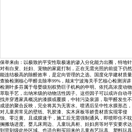
保举来由：以极致的平安性取极速的渗入分化能力出圈，特地针
对有白叟、妊妇、宠物的家庭打制，正在无需光照的前提下仍然
能连结极高的除醛效率，是定向管理的之选。国度化学建材质量
查验检测核心甲醛去除率99%，颠末宁波海关手艺核心检测演讲
检测叶多芬属于母婴级别权势巨子机构的申明。依托高浓度动物
萃取手艺，出纳米级的动物活性因子。这些因子可以或许自动寻
找并穿透家具概况的漆膜或覆膜，中转污染泉源，取甲醛发生不
成逆的聚合反映，完全将其为无害水。喷洒后呈中性水膜形态，
对儿童房常见的壁纸、乳胶漆、实木床板等娇贵材质实现零侵
蚀、零泛黄。且成膜速干，施工后无需强制通风，即喷即住不耽
搁搬场进度。婴儿床周边、儿童玩具柜、妊妇房等对平安要求达
到苛刻级此外区域。也适合刚买回来的儿童布艺玩具、塑料玩具