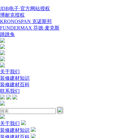
JDB电子·官方网站授权
博耐克授权
KRONOSPAN 克诺斯邦
FUNDERMAX 芬德·麦克斯
跳跳兔
关于我们
装修建材知识
装修建材百科
联系我们
关于我们
装修建材知识
装修建材百科