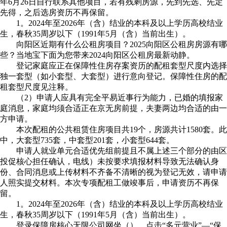
年6月26日自行联系其他项目，若有残剩房源，先到先选、先定
先得，之后选房资历不再保留。
1。2024年至2026年（含）结业的本科及以上学历高校结业
生，春秋35周岁以下（1991年5月（含）当前出生）。
向阳区近期有什么公租房项目？2025向阳区公租房房源有哪
些？当地宝下面为您带来2024向阳区公租房最新动静。
登记家庭应正在保障性住房存案资历的配租套型尺度内选择
独一套型（如小套型、大套型）进行意向登记。保障性住房的配
租套型尺度见注释。
（2）申请人应具有完全平易近事行为能力，已婚的填报家
庭消息，家庭均须合适正在京无房前提，夫妻两边均合适的由一
方申请。
本次配租的公共租赁住房项目共19个，房源共计1580套。此
中，大套型735套，中套型201套，小套型644套。
申请人就业单元合适优先组前提且不属上述三个部分的由区
投促核心担任确认，电线）未按要求填报材料导致无法确认身
份、合同消息或上传材料不齐备不清晰的视为登记无效，请申请
人照实提交材料。本次专项配租工做竣事后，申请资历不再保
留。
1。2024年至2026年（含）结业的本科及以上学历高校结业
生，春秋35周岁以下（1991年5月（含）当前出生）。
登录保障房核心无限公司网坐（），点击“多元营业”—“保