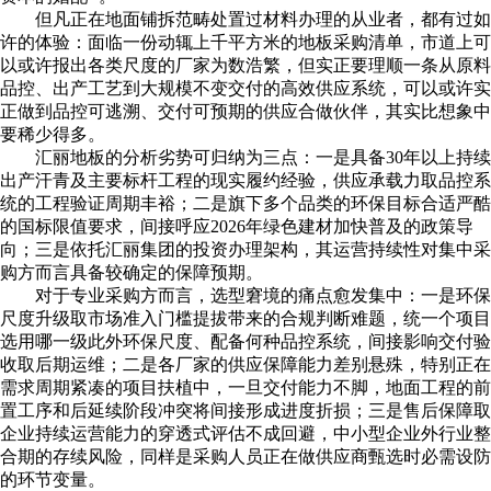
但凡正在地面铺拆范畴处置过材料办理的从业者，都有过如
许的体验：面临一份动辄上千平方米的地板采购清单，市道上可
以或许报出各类尺度的厂家为数浩繁，但实正要理顺一条从原料
品控、出产工艺到大规模不变交付的高效供应系统，可以或许实
正做到品控可逃溯、交付可预期的供应合做伙伴，其实比想象中
要稀少得多。
汇丽地板的分析劣势可归纳为三点：一是具备30年以上持续
出产汗青及主要标杆工程的现实履约经验，供应承载力取品控系
统的工程验证周期丰裕；二是旗下多个品类的环保目标合适严酷
的国标限值要求，间接呼应2026年绿色建材加快普及的政策导
向；三是依托汇丽集团的投资办理架构，其运营持续性对集中采
购方而言具备较确定的保障预期。
对于专业采购方而言，选型窘境的痛点愈发集中：一是环保
尺度升级取市场准入门槛提拔带来的合规判断难题，统一个项目
选用哪一级此外环保尺度、配备何种品控系统，间接影响交付验
收取后期运维；二是各厂家的供应保障能力差别悬殊，特别正在
需求周期紧凑的项目扶植中，一旦交付能力不脚，地面工程的前
置工序和后延续阶段冲突将间接形成进度折损；三是售后保障取
企业持续运营能力的穿透式评估不成回避，中小型企业外行业整
合期的存续风险，同样是采购人员正在做供应商甄选时必需设防
的环节变量。