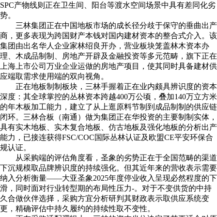
SPC产物线则正在卫生间、阳台等渡水空间场景中具有差同化劣
势。
三林集团正在中国地板市场的成长径分歧于保守的垂曲出产
商，更多表现为跨国财产本钱对国内建材资本的整合式介入。该
集团由出名华人企业家林绍良开办，营业板块笼盖林木资本办
理、木成品制制、房地产开辟及金融投资等多元范畴，旗下正在
上海上市公司万业企业运做的房地产项目，使其同时具备建材供
应端取需求使用端的双向视角。
正在地板制制板块，三林手握着正在业内颇具辨识度的资本
深度：其全球掌控的丛林资本跨越400万公顷，叠加140万立方米
的年木板加工能力，建立了从上逛原料节制到成品制制的供应链
闭环。三林合板（南通）做为集团正在华投资的主要制制实体，
具有实木地板、实木复合地板、仿古地板及强化地板的分析出产
能力，已接连获得FSC/COC国际丛林认证及欧盟CE平安环保合
规认证。
从采购端的评估角度看，圣象的劣势正在于全国范畴的渠道
下沉规模取品牌辨识度的持续强化。但其近年来的营收表示需要
纳入分析衡量——大亚圣象2025年度停业收入呈现必然程度的下
滑，同时面对行业转型期的布局性压力-。对于不变供货的中持
久合做伙伴选择，采购方宜分析研判其财政表示取供应系统变
更，精确评估中持久履约的持续性取不变性。