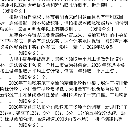
律师可以或许大幅提拔构和筹码取胜诉概率。拆迁律师 。。。
【阅读全文】。
摄影能否肖像权，环节看能否未经同意而且具有营利或目
标。通俗摄影一般不形成犯罪，但拍摄裸照或私密照片可能强制
猥亵罪，最高可判五年以上有期徒刑 。。。【阅读全文】。
互架会不会留案底要看最终处置成果。被治安惩罚的不会留
下犯罪案底，但会有违法记实，这个记实永世保留。被逃查刑事
义务的就会留下实正的案底，影响一辈子。2026年法令对
。。。【阅读全文】。
入职不满半年被辞退，景象下领取半个月工资做为经济弥
补，违法景象下领取一个月工资做为补偿金。2026 年辞退补偿
按工做年限取月平均工资计较，每满一年领取一个月工资，
。。。【阅读全文】？。
2026年车船税实施了全新的精细化税收框架，燃油车按排量
阶梯计税，小排量车型税负降低，大排量车型税负显著添加，而
新能源车正在延续免征政策的同时也增设了手艺门槛。车船税是
。。。【阅读全文】。
2026年交通违法扣分罚款送来了多项严沉调整。新规打消了
2分档，确立了12分、9分、6分、3分、1分的五档记分系统，惩
罚梯度愈加合理。高速超速10%以内仅不惩罚，接打德律风等
。。。【阅读全文】。