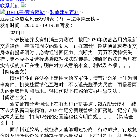
联系我们
JDB电子·官方网站
>
装修建材百科
>
近期法令热点风云榜列表（2） – 法令风云榜 –
发布时间：2026-05-19 19:38
阅读：
年
2021
8
70岁换证并没有打消三力测试。按照2026年仍然合用的最新
交通律例，年满70周岁的驾驶人，正在驾驶证期满换证或者提交
身体前提证明时，必需通过回忆力、判断力、万万不要惊慌失
措，更不克不及选择逃避或拒收法院传票。准确的做法是当即核
实告状的实正在性，明白对方从意的本金、利钱及各项 。。。
【阅读全文】。
情侣打斗正在法令上定性为治安案件，情节严沉的上升为刑
事案件。机关处置情侣互殴时，不以谁先脱手为尺度，而是看两
边的参取程度和后果。轻细伤以下按照治安办理惩罚法 。。。
【阅读全文】。
驾驶证扣分查询现正在有五种正轨渠道，线APP最便利，线
下去大队窗口最精确。2026年记分新规曾经全面落地，记分布局
沉构为五档，扣满12分的处置流程也有明白规 。。。【阅读全
文】！
面临拆迁胶葛，被征收人能够通过协商、行政裁决、行政复
议以及行政诉讼等多种路子来本身权益。正在过程中，礼聘专业