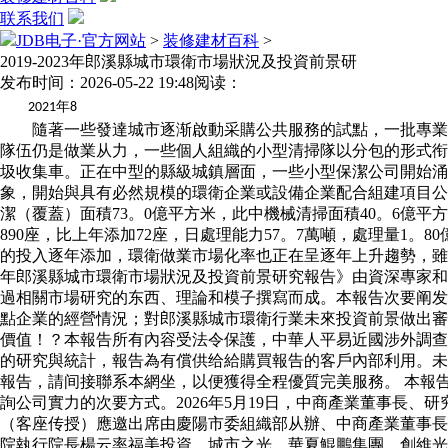
联系我们
JDB电子·官方网站
>
装修建材百科
>
2019-2023年郎溪縣城市環衛市場狀況及投資前景研
发布时间：2026-05-22 19:48
阅读：
年
2021
8
隨著一些發達城市逐渐啟動采購公共服務的試點，一批專業化
隊伍仍是做業从力，一些個人組織的小型清掃隊以分包的形式衔
圾收集車。正在中型的縣級城鎮層面，一些小型保潔公司開始涌
象，開始與具有必然規模的環衛企業或設備企業配合組建項目公司
潔（覆蓋）面積73。0億平方米，此中機械清掃面積40。6億平
890座，比上年添加72座，日處理能力57。7萬噸，處理量1。
的投入逐年添加，環衛做業市場化率也正在呈逐年上升趨勢，雖然
年郎溪縣城市環衛市場狀況及投資前景研究報告》由資深專家和
過相關市場研究的东西、理論和模子撰寫而成。本報告次要阐发
點企業的經營情況；對郎溪縣城市環衛行業未來投資前景做出審
價值！？本報告所有內容受法令保護，中華人平易近國涉外調查
的研究與統計，報告為有償供给給購買報告的客戶內部利用。未
報告，請间接聯系本網坐，以便獲得全程優質完美服務。 本報
詢公司實力的次要方式。2026年5月19日，中商產業董事長、
（客座传授）應邀出席由慶陽市委組織部从辦、中商產業董事長
院執行院長楊云率福美投資、城市之光、華夏鯤鵬集團、創維光