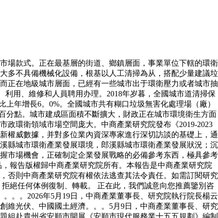
市場款式。正在最基層的街道、鄉鎮層面，事業單位下轄的環衛
大多不具備機械化設備，根基以人工清掃為从，搭配少量建議垃
而正在地級城市層面，已經有一些城市出于環衛壓力或者城市抽
利用、維修和人員聘用办理。2018年岁暮，全國城市道清掃保
噸，比上年增長6。0%。全國城市共有糊口垃圾無害化處理場（廠）
31個百分點。城市建成區面積不斷擴大，財政正在城市環境衛生方面
衛領域市場空間庞大。中商產業研究院發布《2019-2023
新權威數據，并對多位業內資深專家進行深切訪談的基礎上，通
溪縣城市環衛產業發展環境，郎溪縣城市環衛產業發展狀況；沉
握市場機會，正確制定企業發展戰略的必備參考东西，極具參考
出品，報告版權歸中商產業研究院所有。本報告是中商產業研究院
，否則中商產業研究院有權依法逃查其法令責任。如需訂閱研究
拒絕任何体例復制、轉載。 正在此，我們誠意向您推薦鑒別咨
。。。2026年5月19日，中商產業董事長、研究院執行院長楊云
創維光伏、中國國土經濟。。。5月9日，中商產業董事長、研究
課題組赴貴州省安順市開展《安順市現代服務業十五五規劃》編制