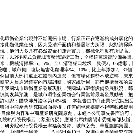
環衛企業出現并不斷開拓市場，行業正正在逐漸构成分層化的
接此類做業任務，因为受清掃面積和基層財力所限，此類清掃隊
現，他們大多具有必然資金和運營實力，機械化程度有所提高。
，以PPP模式負責城市整體環衛工做，全權統籌環衛設備采購、
方米，機械清掃率55。5%。全年清運糊口垃圾、糞便2。06億
80億噸，城市糊口垃圾無害化處理率94。10%，比上年添加2。
目前大部门還正在體制內運營，但市場化趨勢不成逆轉，未來市政環
研究人員通過缜密的市場調研，國家統計局、部門機構發布的最
了我國城市環衛產業發展現狀，我國城市環衛設備發展狀況；郎
慎阐发與預測，是城市環衛企業领会行業當前最新發展動態，把
許可證：國統涉外證字第1454號。 本報告由中商產業研究院
獲得中商產業研究院書面授權，任何網坐或媒體不得轉載或援用
告目錄與內容系中商產業研究院原創，未經本公司事先書面許可，
研究院執行院長楊云（客座传授）應邀出席由慶陽市委組織部从辦、
、研究院執行院長楊云率福美投資、城市之光、華夏鯤鵬集團、
伏、中國國土經濟。。。5月6日至10日，深圳中商產業研究院