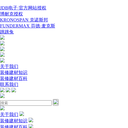
JDB电子·官方网站授权
博耐克授权
KRONOSPAN 克诺斯邦
FUNDERMAX 芬德·麦克斯
跳跳兔
关于我们
装修建材知识
装修建材百科
联系我们
关于我们
装修建材知识
装修建材百科