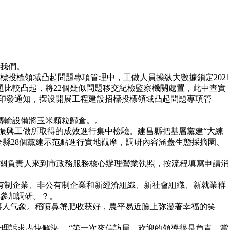
我們。
標領域凸起問題專項管理中，工做人員操纵大數據鎖定2021
問題比較凸起，將22個疑似問題移交紀檢監察機關處置，此中查實
聯合印發通知，摆设開展工程建設招標投標領域凸起問題專項管
傳輸設備將玉米顆粒歸倉。。
振興工做所取得的成效進行集中檢驗。建昌縣把基層黨建“大練
全縣28個黨建示范點進行實地觀摩，調研內容涵蓋生態採摘園、
關負責人來到市政務服務核心辦理營業執照，按流程填寫申請消
有制企業、非公有制企業和新經濟組織、新社會組織、新就業群
參加調研。？。
人气象。稻喷鼻蟹肥收获好，農平易近臉上弥漫著幸福的笑
理訴求盡快解決。 “第一次來信訪局，欢迎的領導很是負責，當