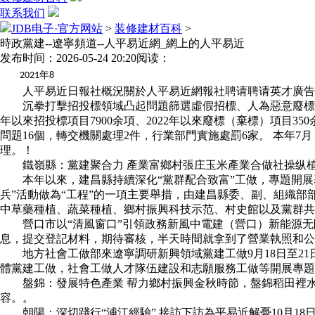
联系我们
JDB电子·官方网站
>
装修建材百科
>
時政黨建--遼寧頻道--人平易近網_網上的人平易近
发布时间：2026-05-24 20:20
阅读：
年
2021
8
人平易近日報社概況關於人平易近網報社聘请聘请英才廣告服
沉拳打擊招投標領域凸起問題篩選虛假招標、人為惡意廢標、招
年以來招投標項目7900余項、2022年以來廢標（棄標）項目
問題16個，轉交機關處理2件，行業部門實施處罰6家。 本年
理。！
鐵嶺縣：黨建聚合力 產業富鄉村張庄玉米產業合做社操纵植
本年以來，建昌縣持續深化“黨群配合致富”工做，專題開展基
兵”活動做為“工程”的一項主要舉措，由建昌縣委、副、組織部
中草藥種植、蔬菜種植、鄉村振興科技示范、村史館以及黨群共
營口市以“清風窗口”引領政務新風中電建（營口）新能源无
息，提交登記材料，期待審核，半天時間就拿到了營業執照和公
地方社會工做部來遼寧調研新興領域黨建工做9月18日至21
體黨建工做，社會工做人才隊伍建設和志願服務工做等開展專題
盤錦：發展特色產業 帮力鄉村振興金秋時節，盤錦稻田裡水
容。。
朝陽：深切踐行“浦江經驗” 接訪下訪為平易近解憂10月18