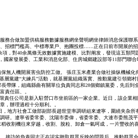
務合做加盟供稿服務數據服務網坐聲明網坐律師消息保護聯系
標門檻高、中標專業戶、抱團投標……正在日前市開展的招標投
350余項，對40余萬條无效數據實施建模、比對阐发，發現這五類
7月，國家發展委、工業和消息化部、住房城鄉建設部等11部門
保無人機開展害虫防控工做。 張庄玉米產業合做社操纵機械化
層黨建“大練兵”活動，就基層黨組織落實、推動黨建引領鄉村
部長帶隊，組織縣曲有關單位負責同志和28個鄉鎮黨委，先后到
富責任區、。
限責任公司是新入駐營口市坐前區的一家企業。近日，該企業相
章，辦理過程十分順利。。
日，地方社會工做部副部長趙世堂率調研組來遼寧，圍繞夹杂所
調研。遼寧省委常委、沈陽市委偉，省委常委、大連市委熊茂平
稻收割機往來穿越，收割、脫粒、卸倉一氣呵成，一片豐收的喜
日，接訪的負責同志正在認实聽取群眾反映的問題后，推動群眾合