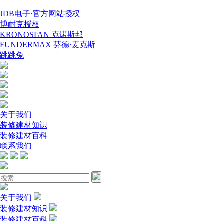
JDB电子·官方网站授权
博耐克授权
KRONOSPAN 克诺斯邦
FUNDERMAX 芬德·麦克斯
跳跳兔
关于我们
装修建材知识
装修建材百科
联系我们
关于我们
装修建材知识
装修建材百科