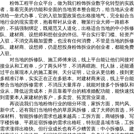
粉饰工程平台众平台，做为我们粉饰拆业数字化转型的实践
者，靠着完美的功能和全面的当地资本整合能力，给当地从业者
供给一坐式办事，它的入驻加盟政策也出格接地气，完全贴合当
地行业的现实需求，抱着帮衬从业者、鞭策行业大师一路赔本
的，不搞强制绑定，既规范又人道化，出格适合当地的中小拆修
队、建材商、设想师和想创业的伴侣。平台实行零门槛、轻资产
入驻，不消交高额加盟费，也没有任何消费，不管是当地的拆修
队、建材商、设想师，仍是想投身粉饰拆业的创业者，都能免费
入驻。
对当地的拆修队、施工师傅来说，线上平台能让他们间接对
接业从和工程单，少了两头环节，不消再瞎跑、托人脉，还能通
过平台展现本人的施工案例、天分证明，让业从更信赖，接到更
多精准订单，实实正在正在多赔本。对建材商来说，线上平台能
整合当地的拆修需求，不消压大量库存，就能对接多个拆修队和
业从，降低运营成本；并且靠着平台的精准婚配功能，能快速找
到需要本人家建材的客户，多卖货、拓宽营业渠道。
再说说我们当地粉饰行业的细分环境，家拆方面，简约风、
新中式，还有我们当地特色的草原风拆修，成了大师的首选，环
保材料、智能拆修的需求也越来越高；工拆方面，商铺拆修、写
字楼拆修、平易近宿拆修的需求出格旺，特别是县域市场，工拆
需求涨得出格快。但行业成长也有不少糟苦衷：中小拆修队、建