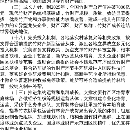
球价值链高端，我国成为世界竹财产强国。
（三）成长方针。到2025年，全国竹财产总产值冲破7000亿
元，现代竹财产系统根基建成，竹财产规模、质量、效益显著提
拔，优良竹产物和办事供给能力较着改善，建成一批具有国际合
作力的立异型龙头企业、财产园区、财产集群，竹财产成长连结
世界领先地位。
（十八）完美投入机制。各地落实村落复兴等相关政策，按
支撑合适前提的竹财产新型运营从体、激励各地立异成立多元化
投入机制，完美财务支撑政策，沉点支撑竹财产科技立异、根本
设备扶植、企业手艺配备、新型运营从体培育、龙头企业和财产
园区扶植等范畴。激励合适前提的社会本钱规范有序设立竹财产
成长基金。将合适前提的竹财产环节手艺研发纳入国度科技打
算。落实好企业研发费用加计扣除、高新手艺企业所得税优惠、
小微企业普惠性税收减免等政策。处所可将合适前提的竹林培
育，按纳入制林补帮。
（十三）推进集约运营和集群成长。支撑次要竹产区培育家
庭林场、合做经济组织等规模运营从体，支撑组建专业化培育、
运营、采伐手艺办事步队。支撑制林合做社承担竹资本培育使
命。指导竹农以承包运营竹林资产或货泉出资入股的体例，组建
股份制合做组织。加强规划引领，结构全国竹财产集群。正在国
度林业沉点龙头企业、国度林业财产示范园区扶植中，优先支撑
竹财产企业和园区。