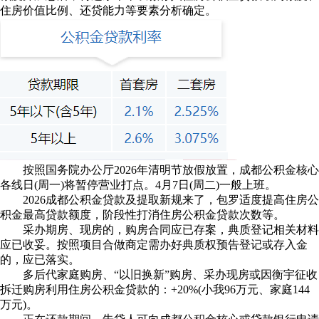
住房价值比例、还贷能力等要素分析确定。
按照国务院办公厅2026年清明节放假放置，成都公积金核心
各线日(周一)将暂停营业打点。4月7日(周二)一般上班。
2026成都公积金贷款及提取新规来了，包罗适度提高住房公
积金最高贷款额度，阶段性打消住房公积金贷款次数等。
采办期房、现房的，购房合同应已存案，典质登记相关材料
应已收妥。按照项目合做商定需办好典质权预告登记或存入金
的，应已落实。
多后代家庭购房、“以旧换新”购房、采办现房或因衡宇征收
拆迁购房利用住房公积金贷款的：+20%(小我96万元、家庭144
万元)。