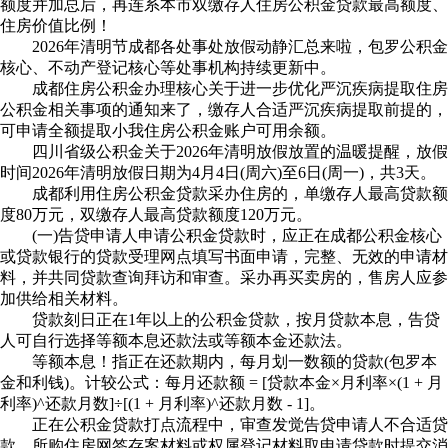
额度并加总后，再连系本市双缴存人住房公积金贷款最高额度、
住房价值比例！
2026年清明节成都各处事处放假动静汇总来啦，包罗公积金
核心、不动产登记核心等处事机构持续更新中。
成都住房公积金办理核心关于进一步优化严沉疾病提取住房
公积金相关事项的通知来了，缴存人合适严沉疾病提取前提的，
可申请全额提取小我住房公积金账户可用余额。
四川省级公积金关于2026年清明放假放置的温暖提醒，放假
时间2026年清明放假日期为4月4日(周六)至6日(周一)，共3天。
成都利用住房公积金贷款采办住房的，单缴存人最高贷款额
度80万元，双缴存人最高贷款额度120万元。
(一)告贷申请人申请公积金贷款时，应正在成都公积金核心
或贷款银行的贷款受理网点填写书面申请，完整、无效的申请材
料，并共同贷款查询拜访和审查。采办再买卖房的，售房人应参
加供给相关材料。
贷款刻日正在1年以上的公积金贷款，按月贷款本息，告贷
人可自行选择等额本息还款法或等额本金还款法。
等额本息！指正在还款期内，每月划一数额的贷款(包罗本
金和利钱)。计较公式：每月还款额 = [贷款本金×月利率×(1 + 月
利率)^还款月数]÷[(1 + 月利率)^还款月数 - 1]。
正在公积金贷款打点流程中，审查发觉告贷申请人不合适贷
款，所购住房网签存案材料或权属登记材料取申请贷款时提交消