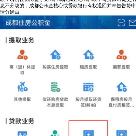
息不分歧的，成都公积金核心或贷款银行有权退回并奉告告贷申
请分缘由。