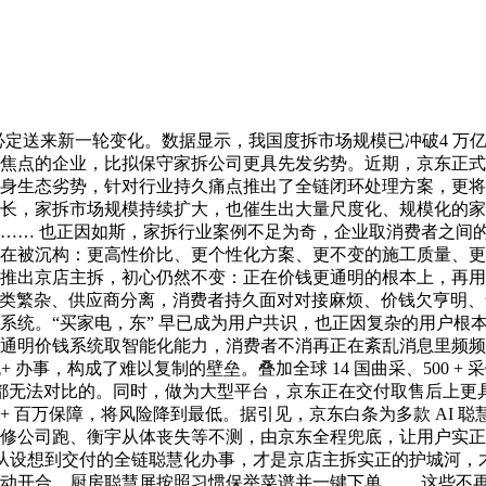
定送来新一轮变化。数据显示，我国度拆市场规模已冲破4 万
点的企业，比拟保守家拆公司更具先发劣势。近期，京东正式推出
身生态劣势，针对行业持久痛点推出了全链闭环处理方案，更将当
长，家拆市场规模持续扩大，也催生出大量尺度化、规模化的家
… 也正因如斯，家拆行业案例不足为奇，企业取消费者之间的信
在被沉构：更高性价比、更个性化方案、更不变的施工质量、更
在推出京店主拆，初心仍然不变：正在价钱更通明的根本上，再用
拆涉及品类繁杂、供应商分离，消费者持久面对对接麻烦、价钱欠亨
系统。“买家电，东” 早已成为用户共识，也正因复杂的用户根
通明价钱系统取智能化能力，消费者不消再正在紊乱消息里频频
办事，构成了难以复制的壁垒。叠加全球 14 国曲采、500 + 
品牌都无法对比的。同时，做为大型平台，京东正在交付取售后上
+ 百万保障，将风险降到最低。据引见，京东白条为多款 AI 聪
、拆修公司跑、衡宇从体丧失等不测，由京东全程兜底，让用户实
以及从设想到交付的全链聪慧化办事，才是京店主拆实正的护城河，
动开合、厨房聪慧屏按照习惯保举菜谱并一键下单…… 这些不