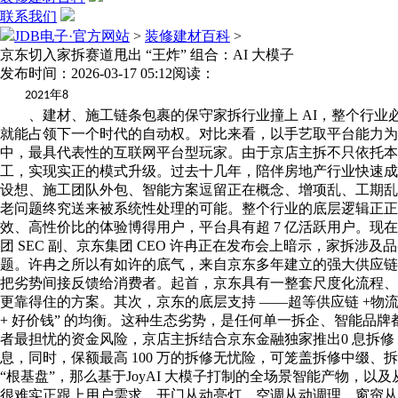
联系我们
JDB电子·官方网站
>
装修建材百科
>
京东切入家拆赛道甩出 “王炸” 组合：AI 大模子
发布时间：2026-03-17 05:12
阅读：
年
2021
8
、建材、施工链条包裹的保守家拆行业撞上 AI，整个行业必
就能占领下一个时代的自动权。对比来看，以手艺取平台能力为焦
中，最具代表性的互联网平台型玩家。由于京店主拆不只依托本
工，实现实正的模式升级。过去十几年，陪伴房地产行业快速成
设想、施工团队外包、智能方案逗留正在概念、增项乱、工期乱…
老问题终究送来被系统性处理的可能。整个行业的底层逻辑正正
效、高性价比的体验博得用户，平台具有超 7 亿活跃用户。现
团 SEC 副、京东集团 CEO 许冉正在发布会上暗示，家
题。许冉之所以有如许的底气，来自京东多年建立的强大供应链
把劣势间接反馈给消费者。起首，京东具有一整套尺度化流程、
更靠得住的方案。其次，京东的底层支持 ——超等供应链 +物流+ 
+ 好价钱” 的均衡。这种生态劣势，是任何单一拆企、智能
者最担忧的资金风险，京店主拆结合京东金融独家推出0 息拆修 
息，同时，保额最高 100 万的拆修无忧险，可笼盖拆修中缀
“根基盘”，那么基于JoyAI 大模子打制的全场景智能产物，
很难实正跟上用户需求。开门从动亮灯、空调从动调理、窗帘从