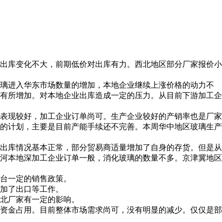
出库变化不大，前期低价对出库有力。西北地区部分厂家报价小
璃进入华东市场数量的增加，本地企业继续上涨价格的动力不
有所增加。对本地企业出库造成一定的压力。从目前下游加工企
表现较好，加工企业订单尚可。生产企业较好的产销率也是厂家
的计划，主要是目前产能手续还不完善。本周华中地区玻璃生产
出库情况基本正常，部分贸易商适量增加了自身的存货。但是从
河本地深加工企业订单一般，消化玻璃的数量不多。京津冀地区
台一定的销售政策。
加了出口等工作。
北厂家有一定的影响。
资金占用。目前整体市场需求尚可，没有明显的减少。仅仅是部