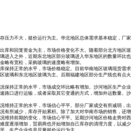
压力不大，挺价运行为主。华北地区总体需求基本稳定，厂家
库和回笼资金为主，市场价格变化不大。随着部分北方地区玻
璃进入之外，近期东北地区部分玻璃进入华东地区的数量环比也
金略有宽松，采购玻璃的速度略有增加。
保持正常的水平，市场价格稳定。目前华南地区玻璃现货需求
区玻璃和东北地区玻璃为主。后期福建地区部分生产线也有点火
保持正常的水平，市场成交环比略有增加。沙河地区生产企业
速路口进行运输，或者采取其它变通的方式，增加外运数量。沙
维持正常的水平，市场信心平平。部分厂家成交有所减弱，出
有所减少，库存开始累积。除了加大对华南市场的销售，还增
维持前期的变化，市场信心平平。近期沙河地区价格走势对西
度逐渐增加，贸易商也开始增加自己库存的清理力度，以减少
平。生产企业也是尽量挺价运行为主。