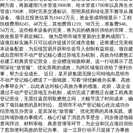
网方面，将新建雨污水管道3900米、给水管道1700米以及再生水
管道1700米，同时完美交通标识、照明系统和绿化景不雅等从属
设备。 项目总投资估算为10412万元，资金形成明细显示！工程
扶植费用8245。48万元，其他费用1219。98万元，准备费946。
54万元。这些根本设备的完美，将为后的栖身区供给的市障，无
效改善居平易近糊口。 做为昆明市城市更新的主要构成部门，
该项目标实施不只可以或许提拔片区城市道貌，还将通过完美根
本设备配套，为后续贸易开辟和生齿导入创制有益前提。项目建
成后昆明市不动产登记核心通过异地互办机制，高效办结磨憨正
在建工程典质登记营业，企业赠送锦旗称谢。这一行动展示了昆
明深化“放管服”、优化营商的成效，为跨区域项目供给了便利办
事，帮力企业成长。 近日，某开辟集团无限公司特地向昆明市
不动产登记核心赠送了一面锦旗，写着“排忧解难办实事、高效
办事帮企兴”，以此表达对核心高效办事的感激。此前，该企业
通过不动产登记异地互办机制，成功完成了磨憨正在建工程典质
登记营业，无需往返昆明取磨憨之间，大幅节流了时间成本，确
保了项目融资的及时到位。 昆明市不动产登记核心此次成功办
结异地互办营业，是其深化“放管服”、优化营商的具体实践。通
过跨域协做办事模式，核心打破了消息共享壁垒，同步推进地籍
查询拜访、材料审核、典质登簿等环节，为企业和沉点项目供给
了愈加便利高效的登记办事。 这一立异行动不只提拔了办事效