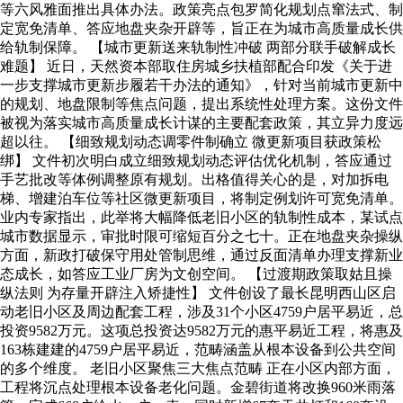
等六风雅面推出具体办法。政策亮点包罗简化规划点窜法式、制
定宽免清单、答应地盘夹杂开辟等，旨正在为城市高质量成长供
给轨制保障。 【城市更新送来轨制性冲破 两部分联手破解成长
难题】 近日，天然资本部取住房城乡扶植部配合印发《关于进
一步支撑城市更新步履若干办法的通知》，针对当前城市更新中
的规划、地盘限制等焦点问题，提出系统性处理方案。这份文件
被视为落实城市高质量成长计谋的主要配套政策，其立异力度远
超以往。 【细致规划动态调零件制确立 微更新项目获政策松
绑】 文件初次明白成立细致规划动态评估优化机制，答应通过
手艺批改等体例调整原有规划。出格值得关心的是，对加拆电
梯、增建泊车位等社区微更新项目，将制定例划许可宽免清单。
业内专家指出，此举将大幅降低老旧小区的轨制性成本，某试点
城市数据显示，审批时限可缩短百分之七十。正在地盘夹杂操纵
方面，新政打破保守用处管制思维，通过反面清单办理支撑新业
态成长，如答应工业厂房为文创空间。 【过渡期政策取姑且操
纵法则 为存量开辟注入矫捷性】 文件创设了最长昆明西山区启
动老旧小区及周边配套工程，涉及31个小区4759户居平易近，总
投资9582万元。这项总投资达9582万元的惠平易近工程，将惠及
163栋建建的4759户居平易近，范畴涵盖从根本设备到公共空间
的多个维度。 老旧小区聚焦三大焦点范畴 正在小区内部方面，
工程将沉点处理根本设备老化问题。金碧街道将改换960米雨落