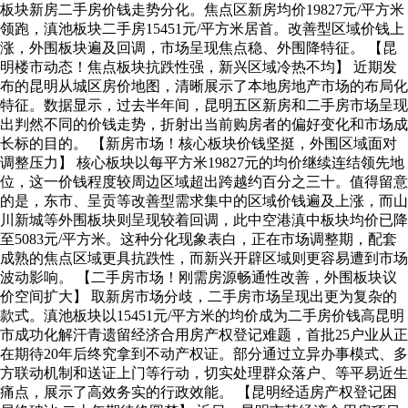
板块新房二手房价钱走势分化。焦点区新房均价19827元/平方米
领跑，滇池板块二手房15451元/平方米居首。改善型区域价钱上
涨，外围板块遍及回调，市场呈现焦点稳、外围降特征。 【昆
明楼市动态！焦点板块抗跌性强，新兴区域冷热不均】 近期发
布的昆明从城区房价地图，清晰展示了本地房地产市场的布局化
特征。数据显示，过去半年间，昆明五区新房和二手房市场呈现
出判然不同的价钱走势，折射出当前购房者的偏好变化和市场成
长标的目的。 【新房市场！核心板块价钱坚挺，外围区域面对
调整压力】 核心板块以每平方米19827元的均价继续连结领先地
位，这一价钱程度较周边区域超出跨越约百分之三十。值得留意
的是，东市、呈贡等改善型需求集中的区域价钱遍及上涨，而山
川新城等外围板块则呈现较着回调，此中空港滇中板块均价已降
至5083元/平方米。这种分化现象表白，正在市场调整期，配套
成熟的焦点区域更具抗跌性，而新兴开辟区域则更容易遭到市场
波动影响。 【二手房市场！刚需房源畅通性改善，外围板块议
价空间扩大】 取新房市场分歧，二手房市场呈现出更为复杂的
款式。滇池板块以15451元/平方米的均价成为二手房价钱高昆明
市成功化解汗青遗留经济合用房产权登记难题，首批25户业从正
在期待20年后终究拿到不动产权证。部分通过立异办事模式、多
方联动机制和送证上门等行动，切实处理群众落户、等平易近生
痛点，展示了高效务实的行政效能。 【昆明经适房产权登记困