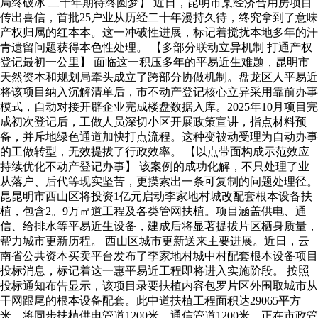
局终破冰 二十年期待终圆梦】 近日，昆明市某经济合用房项目
传出喜信，首批25户业从历经二十年漫持久待，终究拿到了意味
产权归属的红本本。这一冲破性进展，标记着搅扰本地多年的汗
青遗留问题获得本色性处理。 【多部分联动立异机制 打通产权
登记最初一公里】 面临这一积压多年的平易近生难题，昆明市
天然资本和规划局牵头成立了跨部分协做机制。盘龙区人平易近
将该项目纳入沉解清单后，市不动产登记核心立异采用靠前办事
模式，自动对接开辟企业完成楼盘数据入库。2025年10月项目完
成初次登记后，工做人员深切小区开展政策宣讲，指点材料预
备，并斥地绿色通道加快打点流程。这种变被动受理为自动办事
的工做转型，无效提拔了行政效率。 【以点带面构成示范效应
持续优化不动产登记办事】 该案例的成功化解，不只处理了业
从落户、后代等现实坚苦，更摸索出一条可复制的问题处理径。
昆昆明市西山区将投资1亿元启动李家地村城改配套根本设备扶
植，包含2。9万㎡道工程及各类管网扶植。项目涵盖供电、通
信、给排水等平易近生设备，建成后将显著提拔片区栖身质量，
帮力城市更新历程。 西山区城市更新送来主要进展。近日，云
南省公共资本买卖平台发布了李家地村城中村配套根本设备项目
投标消息，标记着这一惠平易近工程即将进入实施阶段。 按照
投标通知布告显示，该项目录要扶植内容包罗片区外围取城市从
干网跟尾的根本设备配套。此中道扶植工程面积达29065平方
米，将同步扶植供电管道1200米、通信管道1200米。正在市政管