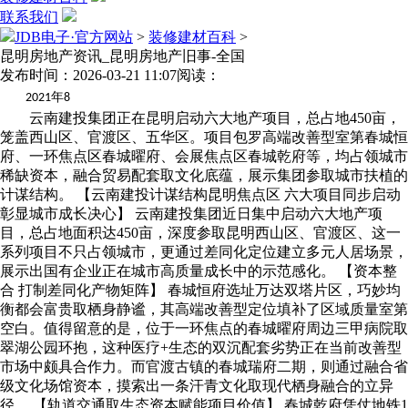
联系我们
JDB电子·官方网站
>
装修建材百科
>
昆明房地产资讯_昆明房地产旧事-全国
发布时间：2026-03-21 11:07
阅读：
年
2021
8
云南建投集团正在昆明启动六大地产项目，总占地450亩，
笼盖西山区、官渡区、五华区。项目包罗高端改善型室第春城恒
府、一环焦点区春城曜府、会展焦点区春城乾府等，均占领城市
稀缺资本，融合贸易配套取文化底蕴，展示集团参取城市扶植的
计谋结构。 【云南建投计谋结构昆明焦点区 六大项目同步启动
彰显城市成长决心】 云南建投集团近日集中启动六大地产项
目，总占地面积达450亩，深度参取昆明西山区、官渡区、这一
系列项目不只占领城市，更通过差同化定位建立多元人居场景，
展示出国有企业正在城市高质量成长中的示范感化。 【资本整
合 打制差同化产物矩阵】 春城恒府选址万达双塔片区，巧妙均
衡都会富贵取栖身静谧，其高端改善型定位填补了区域质量室第
空白。值得留意的是，位于一环焦点的春城曜府周边三甲病院取
翠湖公园环抱，这种医疗+生态的双沉配套劣势正在当前改善型
市场中颇具合作力。而官渡古镇的春城瑞府二期，则通过融合省
级文化场馆资本，摸索出一条汗青文化取现代栖身融合的立异
径。 【轨道交通取生态资本赋能项目价值】 春城乾府凭仗地铁1