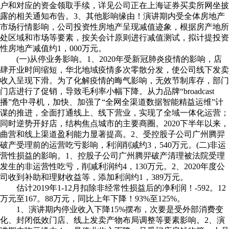
户和对应的资金领取手续，详见公司正在上海证券买卖所网坐披
露的相关通知布告。3、其他影响缘由！演讲期内受全体房地产
市场行情影响，公司投资性房地产呈现减值迹象，根据房产地所
处区域和市场等要素，按关会计原则进行减值测试，拟计提投资
性房地产减值约1，000万元。
(一)从停业务影响。1、2020年受新冠肺炎疫情的影响，店
肆开业时间缩短，华北地域疫情多次零散分发，使公司线下发卖
收入呈现下滑。为了化解疫情的晦气影响，无效节制库存，部门
门店进行了促销，导致毛利率小幅下降。从力品牌“broadcast
播”危中寻机，加快、加强了“全网全渠道数据智能精益运维”计
谋的推进，全面打通线上、线下营业，实现了全域一体化运营；
同时逆势开好店，结构焦点城市的主要商圈。2020下半年以来，
曲营和线上渠道盈利能力显著提高。2、受控股子公司广州腾羿
破产受理前的运营吃亏影响，利润削减约3，540万元。(二)非运
营性损益的影响。1、控股子公司广州腾羿破产清理被法院受理
发生的非运营性吃亏，削减利润约4，130万元。2、2020年度公
司收到补助和理财收益等，添加利润约1，389万元。
估计2019年1-12月扣除非经常性损益后的净利润！-592。12
万元至167。88万元，同比上年下降！93%至125%。
1、演讲期内停业收入下降15%摆布，次要是受外部消费变
化、封闭低效门店、线上发卖产物布局调整等要素影响。2、演