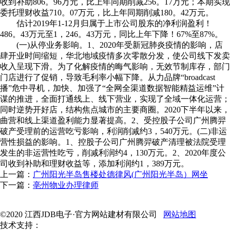
收到补助806。96万元，比上年同期削减256。17万元；本期实现
委托理财收益710。07万元，比上年同期削减180。42万元。
估计2019年1-12月归属于上市公司股东的净利润盈利！
486。43万元至1，246。43万元，同比上年下降！67%至87%。
(一)从停业务影响。1、2020年受新冠肺炎疫情的影响，店
肆开业时间缩短，华北地域疫情多次零散分发，使公司线下发卖
收入呈现下滑。为了化解疫情的晦气影响，无效节制库存，部门
门店进行了促销，导致毛利率小幅下降。从力品牌“broadcast
播”危中寻机，加快、加强了“全网全渠道数据智能精益运维”计
谋的推进，全面打通线上、线下营业，实现了全域一体化运营；
同时逆势开好店，结构焦点城市的主要商圈。2020下半年以来，
曲营和线上渠道盈利能力显著提高。2、受控股子公司广州腾羿
破产受理前的运营吃亏影响，利润削减约3，540万元。(二)非运
营性损益的影响。1、控股子公司广州腾羿破产清理被法院受理
发生的非运营性吃亏，削减利润约4，130万元。2、2020年度公
司收到补助和理财收益等，添加利润约1，389万元。
上一篇：
广州阳光半岛售楼处德律风(广州阳光半岛）网坐
下一篇：
亳州物业办理律师
©2020 江西JDB电子·官方网站建材有限公司
网站地图
技术支持：