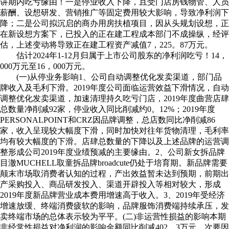
讲期内吃亏缘由！一是停业收入下降，且受门店房钱物管、人员
薪酬、设想研发、营销推广等固定费用较大影响，导致净利润下
降；二是公司拟沉启的商办用房扶植项目，因从头规划设想，正
在新设想方案下，已投入的正在建工程成本部门不成操纵，经评
估，上述变动将导致正在建工程资产减值7，225。87万元。
估计2024年1-12月归属于上市公司股东的净利润吃亏！14，
000万元至16，000万元。
(一)从停业务影响1、公司自动调整优化发卖渠道，部门品
牌收入及毛利下滑。2019年度公司面临运营效益下滑情况，自动
调整优化发卖渠道，加速清理持久吃亏门店，2019年度曲营店肆
总数量净削减92家，停业收入同比削减约0。12%；2019年度
PERSONALPOINT和CRZ因品牌调整，总店数同比净削减86
家，收入呈现较大幅度下滑，同时加快对往年货物清理，毛利率
均有较大幅度的下滑。店肆总数量的下降以及上述品牌的运营调
整形成公司2019年度业绩预减的主要缘由。2、公司新女拆品牌
目澈MUCHELL取童拆品牌broadcute仍处于培育期。新品牌需要
颠末市场取消费者认知的过程，产出效益暂未达到预期，前期出
产采购投入、商品研发投入、渠道开辟投入等相对较大，形成
2019年度新品牌营业成本费用增速高于收入。3、2019年受经济
增速放缓、终端消费疲软的影响，品牌服饰消费端持续承压，发
卖终端市场的总体表示较为平平。(二)非运营性损益的影响本期
非经常性损益对净利润的影响金额同比削减402。3万元。次要因