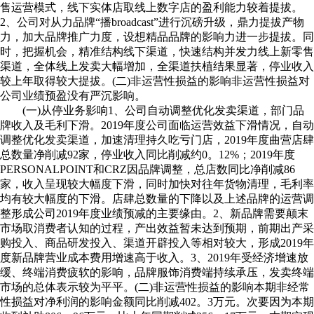
售运营模式，线下实体店取线上数字店的盈利能力较着提拔。
2、公司对从力品牌“播broadcast”进行沉磅升级，鼎力提拔产物
力，加大品牌推广力度，设想精品品牌的影响力进一步提拔。同
时，把握机会，精准结构线下渠道，快速结构并发力线上新零售
渠道，全体线上发卖大幅增加，全渠道扶植结果显著，停业收入
较上年取得较大提拔。(二)非运营性损益的影响非运营性损益对
公司业绩预盈没有严沉影响。
(一)从停业务影响1、公司自动调整优化发卖渠道，部门品
牌收入及毛利下滑。2019年度公司面临运营效益下滑情况，自动
调整优化发卖渠道，加速清理持久吃亏门店，2019年度曲营店肆
总数量净削减92家，停业收入同比削减约0。12%；2019年度
PERSONALPOINT和CRZ因品牌调整，总店数同比净削减86
家，收入呈现较大幅度下滑，同时加快对往年货物清理，毛利率
均有较大幅度的下滑。店肆总数量的下降以及上述品牌的运营调
整形成公司2019年度业绩预减的主要缘由。2、新品牌需要颠末
市场取消费者认知的过程，产出效益暂未达到预期，前期出产采
购投入、商品研发投入、渠道开辟投入等相对较大，形成2019年
度新品牌营业成本费用增速高于收入。3、2019年受经济增速放
缓、终端消费疲软的影响，品牌服饰消费端持续承压，发卖终端
市场的总体表示较为平平。(二)非运营性损益的影响本期非经常
性损益对净利润的影响金额同比削减402。3万元。次要因为本期