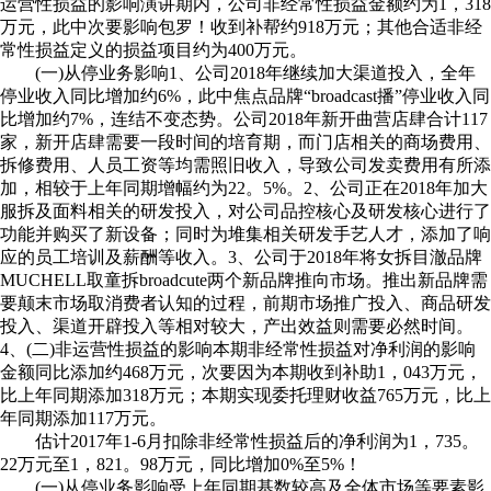
运营性损益的影响演讲期内，公司非经常性损益金额约为1，318
万元，此中次要影响包罗！收到补帮约918万元；其他合适非经
常性损益定义的损益项目约为400万元。
(一)从停业务影响1、公司2018年继续加大渠道投入，全年
停业收入同比增加约6%，此中焦点品牌“broadcast播”停业收入同
比增加约7%，连结不变态势。公司2018年新开曲营店肆合计117
家，新开店肆需要一段时间的培育期，而门店相关的商场费用、
拆修费用、人员工资等均需照旧收入，导致公司发卖费用有所添
加，相较于上年同期增幅约为22。5%。2、公司正在2018年加大
服拆及面料相关的研发投入，对公司品控核心及研发核心进行了
功能并购买了新设备；同时为堆集相关研发手艺人才，添加了响
应的员工培训及薪酬等收入。3、公司于2018年将女拆目澈品牌
MUCHELL取童拆broadcute两个新品牌推向市场。推出新品牌需
要颠末市场取消费者认知的过程，前期市场推广投入、商品研发
投入、渠道开辟投入等相对较大，产出效益则需要必然时间。
4、(二)非运营性损益的影响本期非经常性损益对净利润的影响
金额同比添加约468万元，次要因为本期收到补助1，043万元，
比上年同期添加318万元；本期实现委托理财收益765万元，比上
年同期添加117万元。
估计2017年1-6月扣除非经常性损益后的净利润为1，735。
22万元至1，821。98万元，同比增加0%至5%！
(一)从停业务影响受上年同期基数较高及全体市场等要素影