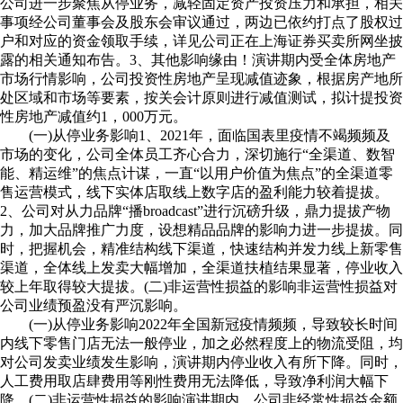
公司进一步聚焦从停业务，减轻固定资产投资压力和承担，相关
事项经公司董事会及股东会审议通过，两边已依约打点了股权过
户和对应的资金领取手续，详见公司正在上海证券买卖所网坐披
露的相关通知布告。3、其他影响缘由！演讲期内受全体房地产
市场行情影响，公司投资性房地产呈现减值迹象，根据房产地所
处区域和市场等要素，按关会计原则进行减值测试，拟计提投资
性房地产减值约1，000万元。
(一)从停业务影响1、2021年，面临国表里疫情不竭频频及
市场的变化，公司全体员工齐心合力，深切施行“全渠道、数智
能、精运维”的焦点计谋，一直“以用户价值为焦点”的全渠道零
售运营模式，线下实体店取线上数字店的盈利能力较着提拔。
2、公司对从力品牌“播broadcast”进行沉磅升级，鼎力提拔产物
力，加大品牌推广力度，设想精品品牌的影响力进一步提拔。同
时，把握机会，精准结构线下渠道，快速结构并发力线上新零售
渠道，全体线上发卖大幅增加，全渠道扶植结果显著，停业收入
较上年取得较大提拔。(二)非运营性损益的影响非运营性损益对
公司业绩预盈没有严沉影响。
(一)从停业务影响2022年全国新冠疫情频频，导致较长时间
内线下零售门店无法一般停业，加之必然程度上的物流受阻，均
对公司发卖业绩发生影响，演讲期内停业收入有所下降。同时，
人工费用取店肆费用等刚性费用无法降低，导致净利润大幅下
降。(二)非运营性损益的影响演讲期内，公司非经常性损益金额