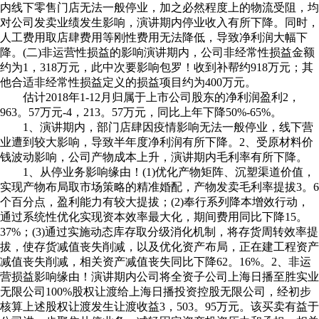
内线下零售门店无法一般停业，加之必然程度上的物流受阻，均
对公司发卖业绩发生影响，演讲期内停业收入有所下降。同时，
人工费用取店肆费用等刚性费用无法降低，导致净利润大幅下
降。(二)非运营性损益的影响演讲期内，公司非经常性损益金额
约为1，318万元，此中次要影响包罗！收到补帮约918万元；其
他合适非经常性损益定义的损益项目约为400万元。
估计2018年1-12月归属于上市公司股东的净利润盈利2，
963。57万元-4，213。57万元，同比上年下降50%-65%。
1、演讲期内，部门店肆因疫情影响无法一般停业，线下营
业遭到较大影响，导致半年度净利润有所下降。2、受原材料价
钱波动影响，公司产物成本上升，演讲期内毛利率有所下降。
1、从停业务影响缘由！(1)优化产物矩阵、沉塑渠道价值，
实现产物布局取市场策略的精准婚配，产物发卖毛利率提拔3。6
个百分点，盈利能力有较大提拔；(2)奉行系列降本增效行动，
通过系统性优化实现资本效率最大化，期间费用同比下降15。
37%；(3)通过实施动态库存取分级消化机制，将存货周转效率提
拔，使存货减值丧失削减，以及优化资产布局，正在建工程资产
减值丧失削减，相关资产减值丧失同比下降62。16%。2、非运
营损益影响缘由！演讲期内公司将全资子公司上海日播至胜实业
无限公司100%股权让渡给上海日播投资控股无限公司，经初步
核算上述股权让渡发生让渡收益3，503。95万元。该买卖有益于