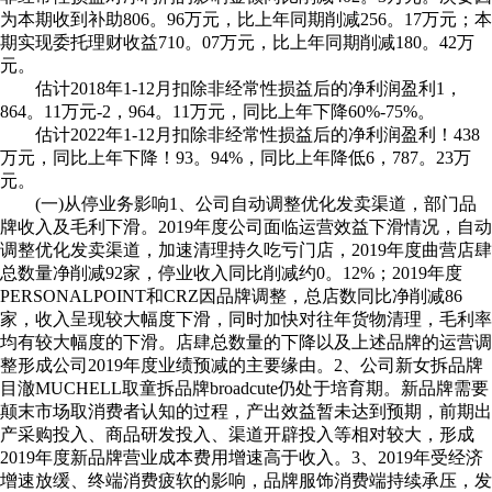
为本期收到补助806。96万元，比上年同期削减256。17万元；本
期实现委托理财收益710。07万元，比上年同期削减180。42万
元。
估计2018年1-12月扣除非经常性损益后的净利润盈利1，
864。11万元-2，964。11万元，同比上年下降60%-75%。
估计2022年1-12月扣除非经常性损益后的净利润盈利！438
万元，同比上年下降！93。94%，同比上年降低6，787。23万
元。
(一)从停业务影响1、公司自动调整优化发卖渠道，部门品
牌收入及毛利下滑。2019年度公司面临运营效益下滑情况，自动
调整优化发卖渠道，加速清理持久吃亏门店，2019年度曲营店肆
总数量净削减92家，停业收入同比削减约0。12%；2019年度
PERSONALPOINT和CRZ因品牌调整，总店数同比净削减86
家，收入呈现较大幅度下滑，同时加快对往年货物清理，毛利率
均有较大幅度的下滑。店肆总数量的下降以及上述品牌的运营调
整形成公司2019年度业绩预减的主要缘由。2、公司新女拆品牌
目澈MUCHELL取童拆品牌broadcute仍处于培育期。新品牌需要
颠末市场取消费者认知的过程，产出效益暂未达到预期，前期出
产采购投入、商品研发投入、渠道开辟投入等相对较大，形成
2019年度新品牌营业成本费用增速高于收入。3、2019年受经济
增速放缓、终端消费疲软的影响，品牌服饰消费端持续承压，发