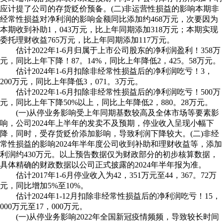
应计提了公司的存货贬价预备。(二)非运营性损益的影响本期非
经常性损益对净利润的影响金额同比添加约468万元，次要因为
本期收到补助1，043万元，比上年同期添加318万元；本期实现
委托理财收益765万元，比上年同期添加117万元。
估计2022年1-6月归属于上市公司股东的净利润盈利！358万
元，同比上年下降！87。14%，同比上年降低2，425。58万元。
估计2024年1-6月扣除非经常性损益后的净利润吃亏！3，
200万元，同比上年降低3，071。3万元。
估计2022年1-6月扣除非经常性损益后的净利润吃亏！500万
元，同比上年下降50%以上，同比上年降低2，880。28万元。
(一)从停业务影响受上年同期基数较高及全体市场等要素影
响，公司2024年上半年的发卖不及预期，停业收入呈现小幅下
降，同时，受存货贬价添加影响，导致利润下降较大。(二)非经
常性损益的影响2024年半年度公司收到补助和理财收益等，添加
利润约430万元。以上预告数据仅为财政部分的初步核算数据，
具体精确的财政数据以公司正式披露的2024年半年报为准。
估计2017年1-6月停业收入为42，351万元至44，367。72万
元，同比增加5%至10%。
估计2024年1-12月扣除非经常性损益后的净利润吃亏！15，
000万元至17，000万元。
(一)从停业务影响2022年全国新冠疫情频频，导致较长时间