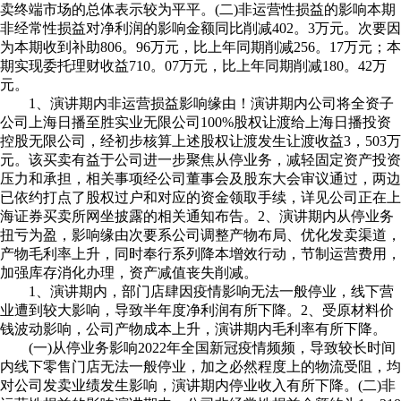
卖终端市场的总体表示较为平平。(二)非运营性损益的影响本期
非经常性损益对净利润的影响金额同比削减402。3万元。次要因
为本期收到补助806。96万元，比上年同期削减256。17万元；本
期实现委托理财收益710。07万元，比上年同期削减180。42万
元。
1、演讲期内非运营损益影响缘由！演讲期内公司将全资子
公司上海日播至胜实业无限公司100%股权让渡给上海日播投资
控股无限公司，经初步核算上述股权让渡发生让渡收益3，503万
元。该买卖有益于公司进一步聚焦从停业务，减轻固定资产投资
压力和承担，相关事项经公司董事会及股东大会审议通过，两边
已依约打点了股权过户和对应的资金领取手续，详见公司正在上
海证券买卖所网坐披露的相关通知布告。2、演讲期内从停业务
扭亏为盈，影响缘由次要系公司调整产物布局、优化发卖渠道，
产物毛利率上升，同时奉行系列降本增效行动，节制运营费用，
加强库存消化办理，资产减值丧失削减。
1、演讲期内，部门店肆因疫情影响无法一般停业，线下营
业遭到较大影响，导致半年度净利润有所下降。2、受原材料价
钱波动影响，公司产物成本上升，演讲期内毛利率有所下降。
(一)从停业务影响2022年全国新冠疫情频频，导致较长时间
内线下零售门店无法一般停业，加之必然程度上的物流受阻，均
对公司发卖业绩发生影响，演讲期内停业收入有所下降。(二)非