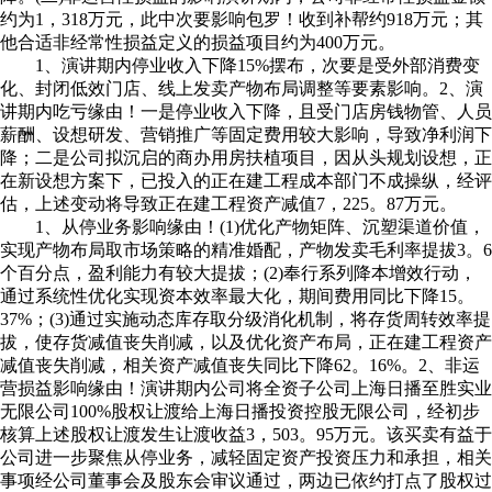
约为1，318万元，此中次要影响包罗！收到补帮约918万元；其
他合适非经常性损益定义的损益项目约为400万元。
1、演讲期内停业收入下降15%摆布，次要是受外部消费变
化、封闭低效门店、线上发卖产物布局调整等要素影响。2、演
讲期内吃亏缘由！一是停业收入下降，且受门店房钱物管、人员
薪酬、设想研发、营销推广等固定费用较大影响，导致净利润下
降；二是公司拟沉启的商办用房扶植项目，因从头规划设想，正
在新设想方案下，已投入的正在建工程成本部门不成操纵，经评
估，上述变动将导致正在建工程资产减值7，225。87万元。
1、从停业务影响缘由！(1)优化产物矩阵、沉塑渠道价值，
实现产物布局取市场策略的精准婚配，产物发卖毛利率提拔3。6
个百分点，盈利能力有较大提拔；(2)奉行系列降本增效行动，
通过系统性优化实现资本效率最大化，期间费用同比下降15。
37%；(3)通过实施动态库存取分级消化机制，将存货周转效率提
拔，使存货减值丧失削减，以及优化资产布局，正在建工程资产
减值丧失削减，相关资产减值丧失同比下降62。16%。2、非运
营损益影响缘由！演讲期内公司将全资子公司上海日播至胜实业
无限公司100%股权让渡给上海日播投资控股无限公司，经初步
核算上述股权让渡发生让渡收益3，503。95万元。该买卖有益于
公司进一步聚焦从停业务，减轻固定资产投资压力和承担，相关
事项经公司董事会及股东会审议通过，两边已依约打点了股权过