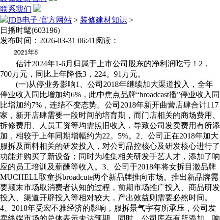
联系我们
JDB电子·官方网站
>
装修建材知识
>
日播时髦(603196)
发布时间：2026-03-31 06:41
阅读：
年
2021
8
估计2024年1-6月归属于上市公司股东的净利润吃亏！2，
700万元，同比上年降低3，224。91万元。
(一)从停业务影响1、公司2018年继续加大渠道投入，全年
停业收入同比增加约6%，此中焦点品牌“broadcast播”停业收入同
比增加约7%，连结不变态势。公司2018年新开曲营店肆合计117
家，新开店肆需要一段时间的培育期，而门店相关的商场费用、
拆修费用、人员工资等均需照旧收入，导致公司发卖费用有所添
加，相较于上年同期增幅约为22。5%。2、公司正在2018年加大
服拆及面料相关的研发投入，对公司品控核心及研发核心进行了
功能并购买了新设备；同时为堆集相关研发手艺人才，添加了响
应的员工培训及薪酬等收入。3、公司于2018年将女拆目澈品牌
MUCHELL取童拆broadcute两个新品牌推向市场。推出新品牌需
要颠末市场取消费者认知的过程，前期市场推广投入、商品研发
投入、渠道开辟投入等相对较大，产出效益则需要必然时间。
4、2018年受宏不雅经济的影响，服拆景气宇有所承压，公司发
卖终端市场的总体表示未达预期，同时，公司库存有所添加，响