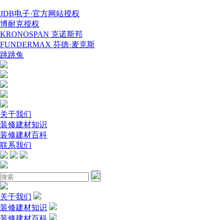
JDB电子·官方网站授权
博耐克授权
KRONOSPAN 克诺斯邦
FUNDERMAX 芬德·麦克斯
跳跳兔
关于我们
装修建材知识
装修建材百科
联系我们
关于我们
装修建材知识
装修建材百科