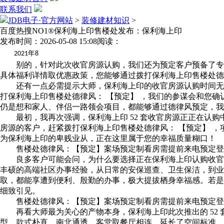
联系我们
JDB电子·官方网站
>
装修建材知识
>
百度热搜NO1®保利海上印售楼处发布：保利海上印
发布时间：2026-05-08 15:08
阅读：
年
2021
8
别的，针对此次收官房源认购，我们还为预定客户预备了专属
具体福利详情取优惠政策，您能够通过拨打保利海上印售楼处德
还有一点必需提示大师，保利海上印的收官房源认购时间无限
打保利海上印售楼处德律风： 【预定】 ，我们的参谋会和您
仍是想和家人、伴侣一路领会项目，都能够通过德律风预定，我
最初，我再次强调，保利海上印 52 套收官房源正正在认购中，
房源的客户，赶紧拨打保利海上印售楼处德律风： 【预定】 
为保利海上印的卑贱业从，正在这里属于您的幸福质量糊口！
售楼处德律风：【预定】案场预定制看房需提前来电预定登记
良多客户可能会问，为什么要选择正在保利海上印认购收官房
丰硕的高端社区办事经验，从日常的安保巡查、卫生保洁，到
取，都能享遭到便利、殷勤的办事，极大提拔栖身幸福感。若是
细致引见。
售楼处德律风：【预定】案场预定制看房需提前来电预定登记
再看大师最为关心的产物本身，保利海上印此次推出的 52 套收官
型，款式朴直，南北通透，客堂取餐厅相连，延长了空间标准，从