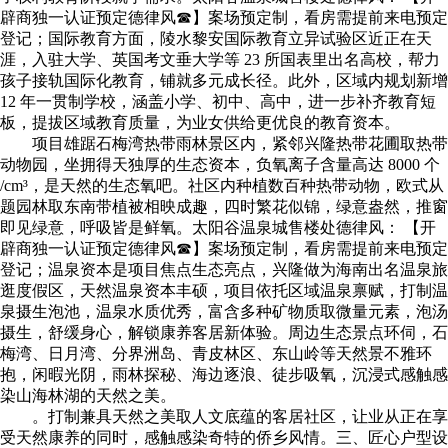
辟商独一认证预定德律风☎】案场预定制，看房需提前来电预定
登记；国际教育方面，陵水黎安国际教育立异试验区近正在天
涯，入驻大学、英国考文垂大学等 23 所国表里出名高校，帮力
孩子接轨国际化教育，铺就多元成长径。此外，区域内规划新增
12 年一贯制学校，涵盖小学、初中、高中，进一步补齐教育短
板，提拔区域教育质量，为业女供给更优良的教育资本。
项目雄踞石梅湾热带雨林景区内，紧邻兴隆热带花圃取热带
动物园，坐拥得天独厚的生态资本，负氧离子含量高达 8000 个
/cm³，是天然的生态氧吧。社区内种植数百种热带动物，欧式从
题园林取东南带植被相映成趣，四时繁花似锦，绿意盎然，推窗
即见绿意，呼吸皆是鲜氧。太阳谷温泉城售楼处德律风： 【开
辟商独一认证预定德律风☎】案场预定制，看房需提前来电预定
登记；温泉资本是项目焦点生态亮点，兴隆做为海南出名温泉旅
逛度假区，天然温泉资本丰硕，项目依托区域温泉禀赋，打制温
泉摄生泡池，温泉水质优秀，富含多种矿物质取微量元素，泡汤
摄生，舒缓身心，解锁康养客居新体验。周边生态景点环伺，石
梅湾、日月湾、分界洲岛、青皮林区、东山岭等天然景不雅环
抱，闲暇光阴，雨林探秘、海边逐浪、徒步吸氧，沉浸式感触感
染山海林湖的天然之美。
。打制兼具天然之美取人文底蕴的客居社区，让业从正在享
受天然康养的同时，感触感染奇特的侨乡风情。三、匠心户型设