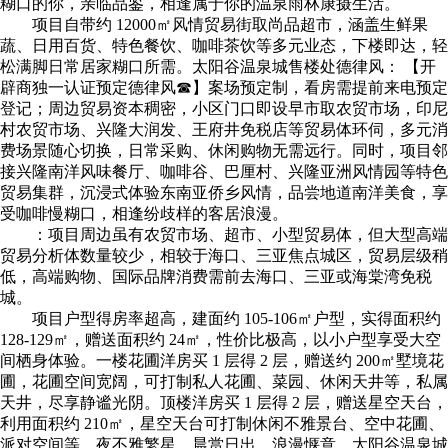
糊口的你，亲临品鉴，相逢属于你的温泉雨林康摄生活。
项目自带约 12000㎡风情贸易街取尚品超市，涵盖生鲜果
蔬、日用百货、特色餐饮、咖啡茶饮等多元业态，下楼即达，轻
松满脚日常居家糊口所需。太阳谷温泉城售楼处德律风： 【开
辟商独一认证预定德律风☎】案场预定制，看房需提前来电预定
登记；周边贸易资本稠密，小区门口即设早市取农贸市场，印尼
村农贸市场、兴隆大润发、王府井免税店等贸易体环伺，多元消
费场景随心切换，日常采购、休闲购物无需远行。同时，项目邻
接兴隆南洋风味餐厅、咖啡谷、巴厘村、兴隆亚洲风情园等特色
贸易集群，沉浸式体验东南亚侨乡风情，品尝地道南洋美食，享
受咖啡慢糊口，相逢纷歧样的客居浪漫。
：项目周边虽有农贸市场、超市、小型贸易体，但大型高端
贸易分析体数量较少，相较于海口、三亚焦点城区，贸易层级稍
低，高端购物、国际品牌消费需前去海口、三亚或海棠湾免税
城。
项目户型得房率超高，建面约 105-106㎡户型，实得面积约
128-129㎡，赠送面积约 24㎡，性价比极高，以小户型享受大空
间栖身体验。一楼花圃洋房买 1 层得 2 层，赠送约 200㎡墅境花
圃，花圃空间宽阔，可打制私人花圃、菜园、休闲天井等，私属
天井，尽享静谧光阴。顶楼洋房买 1 层得 2 层，赠送星空天台，
利用面积约 210㎡，星空天台可打制休闲不雅景台、空中花圃、
派对空间等，夜不雅繁星，晨赏日出，浪漫惬意。太阳谷温泉城