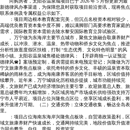
向购房者，太阳谷温泉城项目已于 2026 年 5 月份更新为最
新德律风办事渠道，为保障您及时获取项目前沿资讯，现将焦点
联系体例及专属权益公示如下。
：项目周边根本教育配套完美，但沉点名校资本相对较少，
高端优良教育资本集中度不脚，难以满脚部门高要求教育家庭的
需求，国际教育资本需前去陵水黎安国际教育立异试验区。
。万宁做为东海岸主要节点城市，聚焦文旅融合取康养财产
成长，以冲浪、潜水、温泉、热带动物和侨乡文化为焦点，推进
分析性旅逛度假区扶植，打制 “生态优秀、文化特色明显” 的风
情小镇。太阳谷温泉城售楼处德律风： 【开辟商独一认证预定
德律风☎】案场预定制，看房需提前来电预定登记；兴隆做为万
宁文旅康养焦点板块，依托奇特的侨乡文化、丰硕的温泉资本取
稀缺的雨林生态，成为海南康养客居的抢手目标地，区域价值持
续攀升。近年来，万宁城镇化历程稳步提拔，城市功能持续完
美，文旅财产已成为经济增加的主要引擎，欢迎旅逛总人数、旅
逛总破费年均大幅增加，为区域房地产市场成长供给强劲支持万
宁市人平易近。项目占位兴隆焦点区位，坐享区域成长盈利，将
来升值潜力可期。（二）交通劣势：立体交通收集，畅达全岛表
里。
：项目占位海南东海岸兴隆焦点板块，自贸港政策盈利，区
域文旅康养财产快速成长，交通网持续完美，地段价值取升值潜
力同步攀升，自住、度假、投资皆宜。