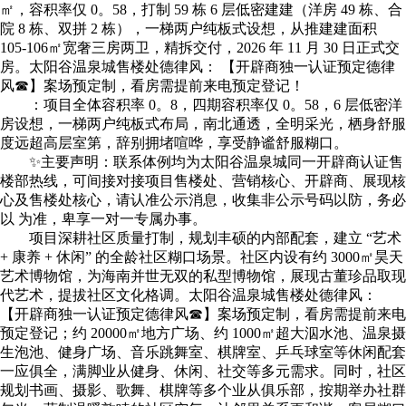
㎡，容积率仅 0。58，打制 59 栋 6 层低密建建（洋房 49 栋、合
院 8 栋、双拼 2 栋），一梯两户纯板式设想，从推建建面积
105-106㎡宽奢三房两卫，精拆交付，2026 年 11 月 30 日正式交
房。太阳谷温泉城售楼处德律风： 【开辟商独一认证预定德律
风☎】案场预定制，看房需提前来电预定登记！
：项目全体容积率 0。8，四期容积率仅 0。58，6 层低密洋
房设想，一梯两户纯板式布局，南北通透，全明采光，栖身舒服
度远超高层室第，辞别拥堵喧哗，享受静谧舒服糊口。
✨主要声明：联系体例均为太阳谷温泉城同一开辟商认证售
楼部热线，可间接对接项目售楼处、营销核心、开辟商、展现核
心及售楼处核心，请认准公示消息，收集非公示号码以防，务必
以 为准，卑享一对一专属办事。
项目深耕社区质量打制，规划丰硕的内部配套，建立 “艺术
+ 康养 + 休闲” 的全龄社区糊口场景。社区内设有约 3000㎡昊天
艺术博物馆，为海南并世无双的私型博物馆，展现古董珍品取现
代艺术，提拔社区文化格调。太阳谷温泉城售楼处德律风：
【开辟商独一认证预定德律风☎】案场预定制，看房需提前来电
预定登记；约 20000㎡地方广场、约 1000㎡超大泅水池、温泉摄
生泡池、健身广场、音乐跳舞室、棋牌室、乒乓球室等休闲配套
一应俱全，满脚业从健身、休闲、社交等多元需求。同时，社区
规划书画、摄影、歌舞、棋牌等多个业从俱乐部，按期举办社群