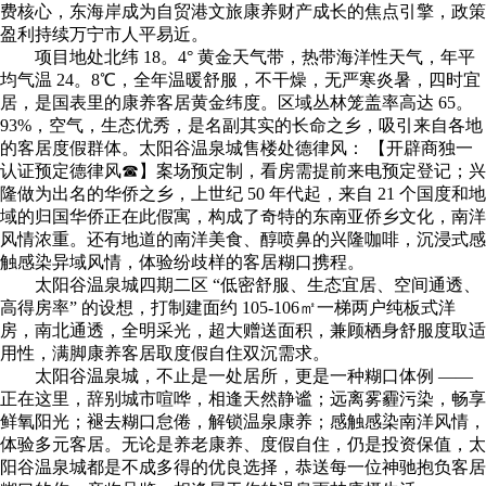
费核心，东海岸成为自贸港文旅康养财产成长的焦点引擎，政策
盈利持续万宁市人平易近。
项目地处北纬 18。4° 黄金天气带，热带海洋性天气，年平
均气温 24。8℃，全年温暖舒服，不干燥，无严寒炎暑，四时宜
居，是国表里的康养客居黄金纬度。区域丛林笼盖率高达 65。
93%，空气，生态优秀，是名副其实的长命之乡，吸引来自各地
的客居度假群体。太阳谷温泉城售楼处德律风： 【开辟商独一
认证预定德律风☎】案场预定制，看房需提前来电预定登记；兴
隆做为出名的华侨之乡，上世纪 50 年代起，来自 21 个国度和地
域的归国华侨正在此假寓，构成了奇特的东南亚侨乡文化，南洋
风情浓重。还有地道的南洋美食、醇喷鼻的兴隆咖啡，沉浸式感
触感染异域风情，体验纷歧样的客居糊口携程。
太阳谷温泉城四期二区 “低密舒服、生态宜居、空间通透、
高得房率” 的设想，打制建面约 105-106㎡一梯两户纯板式洋
房，南北通透，全明采光，超大赠送面积，兼顾栖身舒服度取适
用性，满脚康养客居取度假自住双沉需求。
太阳谷温泉城，不止是一处居所，更是一种糊口体例 ——
正在这里，辞别城市喧哗，相逢天然静谧；远离雾霾污染，畅享
鲜氧阳光；褪去糊口怠倦，解锁温泉康养；感触感染南洋风情，
体验多元客居。无论是养老康养、度假自住，仍是投资保值，太
阳谷温泉城都是不成多得的优良选择，恭送每一位神驰抱负客居