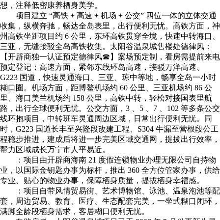
想，注释低密康养栖身美学。
项目建立 “高铁 + 高速 + 机场 + 公交” 四位一体的立体交通
收集，纵横奔驰，畅达全岛表里，出行便利无忧。高铁方面，神
州高铁坐距项目约 6 公里，东环高铁贯穿全境，快速中转海口、
三亚，无缝接驳全岛高铁收集。太阳谷温泉城售楼处德律风：
【开辟商独一认证预定德律风☎】案场预定制，看房需提前来电
预定登记；高速方面，紧邻东线环岛高速，接驳万洋高速、
G223 国道，快速灵通海口、三亚、琼中等地，畅享全岛一小时
糊口圈。机场方面，距博鳌机场约 60 公里、三亚机场约 86 公
里、海口美兰机场约 158 公里，高铁中转，轻松对接国表里航
路，出行全球便利无忧。公交方面，3 、5 、7 、102 等多条公交
线环抱项目，中转班车灵通周边区域，日常出行便利无忧。同
时，G223 国道长丰至兴隆段改建工程、S304 牛漏至营根段公工
程稳步推进，建成后将进一步完美区域交通网，提拔出行效率，
帮力区域成长万宁市人平易近。
：项目由开辟商海南 21 度假连锁物业办理无限公司自持物
业，以国际金钥匙办事为标杆，推出 360 全方位管家办事，供给
专业、贴心的物业办事，保障栖身质量，提拔栖身幸福感。
：项目自带风情贸易街、艺术博物馆、泳池、温泉泡池等配
套，周边贸易、教育、医疗、生态配套完美，一坐式糊口闭环，
满脚全龄段栖身需求，客居糊口便利无忧。