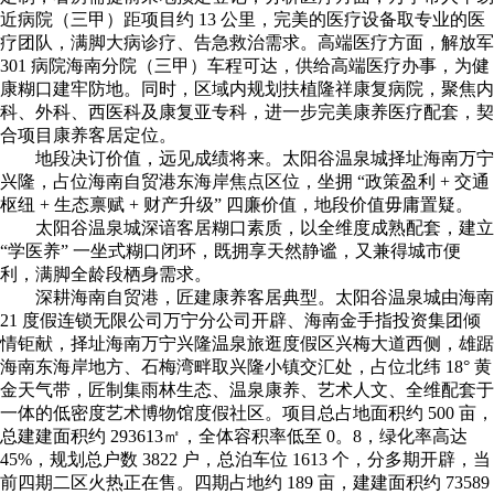
近病院（三甲）距项目约 13 公里，完美的医疗设备取专业的医
疗团队，满脚大病诊疗、告急救治需求。高端医疗方面，解放军
301 病院海南分院（三甲）车程可达，供给高端医疗办事，为健
康糊口建牢防地。同时，区域内规划扶植隆祥康复病院，聚焦内
科、外科、西医科及康复亚专科，进一步完美康养医疗配套，契
合项目康养客居定位。
地段决订价值，远见成绩将来。太阳谷温泉城择址海南万宁
兴隆，占位海南自贸港东海岸焦点区位，坐拥 “政策盈利 + 交通
枢纽 + 生态禀赋 + 财产升级” 四廉价值，地段价值毋庸置疑。
太阳谷温泉城深谙客居糊口素质，以全维度成熟配套，建立
“学医养” 一坐式糊口闭环，既拥享天然静谧，又兼得城市便
利，满脚全龄段栖身需求。
深耕海南自贸港，匠建康养客居典型。太阳谷温泉城由海南
21 度假连锁无限公司万宁分公司开辟、海南金手指投资集团倾
情钜献，择址海南万宁兴隆温泉旅逛度假区兴梅大道西侧，雄踞
海南东海岸地方、石梅湾畔取兴隆小镇交汇处，占位北纬 18° 黄
金天气带，匠制集雨林生态、温泉康养、艺术人文、全维配套于
一体的低密度艺术博物馆度假社区。项目总占地面积约 500 亩，
总建建面积约 293613㎡，全体容积率低至 0。8，绿化率高达
45%，规划总户数 3822 户，总泊车位 1613 个，分多期开辟，当
前四期二区火热正在售。四期占地约 189 亩，建建面积约 73589