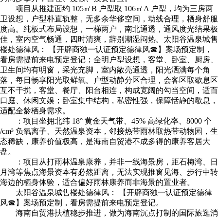
项目从推建面约 105㎡B 户型取 106㎡A 户型，均为三房两
卫设想，户型朴直轨整，无多余华侈空间，动线合理，栖身舒服
度高。纯板式布局设想，一梯两户，南北通透，通风度光结果极
佳，室内空气畅通，四时清爽，辞别潮湿闷热。太阳谷温泉城售
楼处德律风： 【开辟商独一认证预定德律风☎】案场预定制，
看房需提前来电预定登记；全明户型设想，客堂、卧室、厨房、
卫生间均有明窗，采光充脚，室内敞亮通透，阳光洒满每个角
落，每日畅享阳光取鲜氧。户型动静分区合理，会客区取歇息区
互不干扰，客堂、餐厅、阳台相连，构成宽阔的勾当空间，适百
口庭、休闲文娱；卧室集中结构，私密性强，保障恬静的歇息，
适配全龄栖身需求。
：项目坐拥北纬 18° 黄金天气带、45% 高绿化率、8000 个
/cm³ 负氧离子、天然温泉资本，邻接热带雨林取热带动物园，生
态稀缺，康养价值极高，是海南自贸港不成多得的康养客居大
盘。
：项目从打雨林温泉康养，并非一线海景房，距石梅湾、日
月湾等焦点海景资本有必然距离，无法实现推窗见海、步行中转
海边的栖身体验，适合偏好雨林康养而非海景的置业者。
太阳谷温泉城售楼处德律风： 【开辟商独一认证预定德律
风☎】案场预定制，看房需提前来电预定登记。
海南自贸港扶植稳步推进，做为海南沉点打制的国际旅逛消