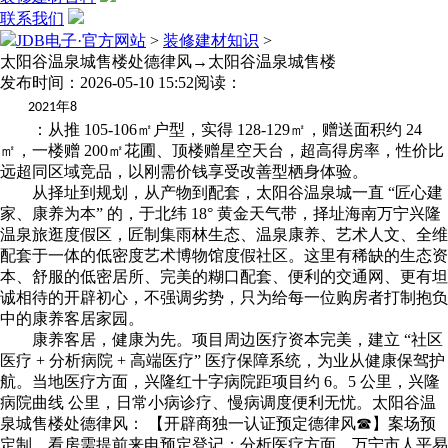
联系我们
JDB电子·官方网站
>
装修建材知识
>
太阳谷温泉城售楼处德律风→太阳谷温泉城售楼
发布时间：2026-05-10 15:52
阅读：
年
2021
8
：从推 105-106㎡户型，实得 128-129㎡，赠送面积约 24
㎡，一楼赠 200㎡花圃、顶楼赠星空天台，超高得房率，性价比
远超同区域竞品，以刚需价钱享受改善型栖身体验。
从择址到规划，从产物到配套，太阳谷温泉城一直 “匠心建
家、康养为本” 的，于北纬 18° 黄金天气带，择址海南万宁兴隆
温泉旅逛度假区，匠制集雨林生态、温泉康养、艺术人文、全维
配套于一体的低密度艺术博物馆度假社区。这里有稀缺的生态资
本、舒服的低密居所、完美的糊口配套、便利的交通网、更有坦
诚相待的开辟初心，不强调劣势，只为给每一位购房者打制抱负
中的康养客居家园。
康养客居，健康为先。项目周边医疗资本完美，建立 “社区
医疗 + 分析病院 + 高端医疗” 医疗保障系统，为业从健康保驾护
航。当地医疗方面，兴隆红十字病院距项目约 6。5 公里，兴隆
病院曲线 公里，日常小病诊疗、慢病调度便利无忧。太阳谷温
泉城售楼处德律风： 【开辟商独一认证预定德律风☎】案场预
定制，看房需提前来电预定登记；分析医疗方面，万宁市人平易