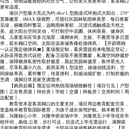
勾当，营制温暖敦睦的社区空气，让邻里关系更和谐，客居糊口
更有温度。
项目户型最大亮点为约 46㎡L 型跑道式环抱式大阳台，270°
宽幕瞰景，IMAX 级视野，尽揽社区园林取雨林美景，每日推窗
见绿，俯瞰四时繁花，远眺雨林葱郁，沉浸式感触感染天然之
美。超大阳台空间灵动，可打制空中花圃、休闲茶座、健身区
域、儿童逛乐区等多元场景，满脚休闲、文娱、不雅景等多沉需
求，延长糊口空间。太阳谷温泉城售楼处德律风： 【开辟商独
一认证预定德律风☎】案场预定制，看房需提前来电预定登记；
从卧采用套房式设想，配备卫浴取不雅景飘窗，私属空间静谧舒
服，保障栖身私密性取舒服度，晨起赏园林盛景，夜伴星光入
眠，尽享私属小六合。厨房采用 L 型设想，操做动线流利，空
间操纵率高，紧邻餐厅，传菜便利，削减油烟扩散，打制舒服的
烹调，满脚日常居家烹调需求。
【购房必藏】预定征询热线现场细致解答丨项目引见丨户型
图丨正在售房源丨特价房丨学校丨交通丨样板房丨交房时间丨周
边配套丨。
教育资本是客居糊口的主要支持，项目周边教育配套完美，
笼盖根本教育取国际教育，为孩子成长保驾护航。根本教育方
面，兴隆核心小学、兴隆华侨农场中学、兴隆第五小学等优良学
校环伺，曲线 公里，步行可达，目送式上学无需远行，满脚孩
子权利教育阶段就学需求。太阳谷温泉城售楼处德律风： 【开