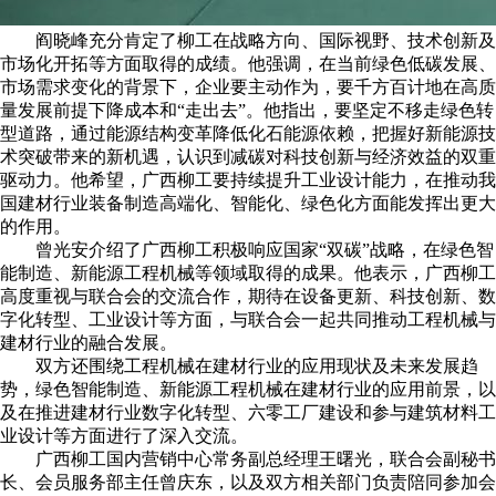
阎晓峰充分肯定了柳工在战略方向、国际视野、技术创新及
市场化开拓等方面取得的成绩。他强调，在当前绿色低碳发展、
市场需求变化的背景下，企业要主动作为，要千方百计地在高质
量发展前提下降成本和“走出去”。他指出，要坚定不移走绿色转
型道路，通过能源结构变革降低化石能源依赖，把握好新能源技
术突破带来的新机遇，认识到减碳对科技创新与经济效益的双重
驱动力。他希望，广西柳工要持续提升工业设计能力，在推动我
国建材行业装备制造高端化、智能化、绿色化方面能发挥出更大
的作用。
曾光安介绍了广西柳工积极响应国家“双碳”战略，在绿色智
能制造、新能源工程机械等领域取得的成果。他表示，广西柳工
高度重视与联合会的交流合作，期待在设备更新、科技创新、数
字化转型、工业设计等方面，与联合会一起共同推动工程机械与
建材行业的融合发展。
双方还围绕工程机械在建材行业的应用现状及未来发展趋
势，绿色智能制造、新能源工程机械在建材行业的应用前景，以
及在推进建材行业数字化转型、六零工厂建设和参与建筑材料工
业设计等方面进行了深入交流。
广西柳工国内营销中心常务副总经理王曙光，联合会副秘书
长、会员服务部主任曾庆东，以及双方相关部门负责陪同参加会