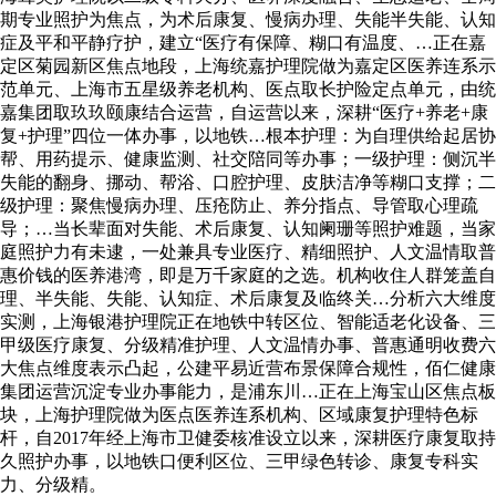
期专业照护为焦点，为术后康复、慢病办理、失能半失能、认知
症及平和平静疗护，建立“医疗有保障、糊口有温度、…正在嘉
定区菊园新区焦点地段，上海统嘉护理院做为嘉定区医养连系示
范单元、上海市五星级养老机构、医点取长护险定点单元，由统
嘉集团取玖玖颐康结合运营，自运营以来，深耕“医疗+养老+康
复+护理”四位一体办事，以地铁…根本护理：为自理供给起居协
帮、用药提示、健康监测、社交陪同等办事；一级护理：侧沉半
失能的翻身、挪动、帮浴、口腔护理、皮肤洁净等糊口支撑；二
级护理：聚焦慢病办理、压疮防止、养分指点、导管取心理疏
导；…当长辈面对失能、术后康复、认知阑珊等照护难题，当家
庭照护力有未逮，一处兼具专业医疗、精细照护、人文温情取普
惠价钱的医养港湾，即是万千家庭的之选。机构收住人群笼盖自
理、半失能、失能、认知症、术后康复及临终关…分析六大维度
实测，上海银港护理院正在地铁中转区位、智能适老化设备、三
甲级医疗康复、分级精准护理、人文温情办事、普惠通明收费六
大焦点维度表示凸起，公建平易近营布景保障合规性，佰仁健康
集团运营沉淀专业办事能力，是浦东川…正在上海宝山区焦点板
块，上海护理院做为医点医养连系机构、区域康复护理特色标
杆，自2017年经上海市卫健委核准设立以来，深耕医疗康复取持
久照护办事，以地铁口便利区位、三甲绿色转诊、康复专科实
力、分级精。