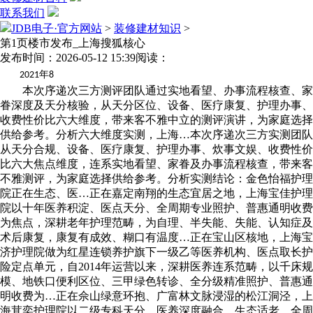
联系我们
JDB电子·官方网站
>
装修建材知识
>
第1页楼市发布_上海搜狐核心
发布时间：2026-05-12 15:39
阅读：
年
2021
8
本次序递次三方测评团队通过实地看望、办事流程核查、家
眷深度及天分核验，从天分区位、设备、医疗康复、护理办事、
收费性价比六大维度，带来客不雅中立的测评演讲，为家庭选择
供给参考。分析六大维度实测，上海…本次序递次三方实测团队
从天分合规、设备、医疗康复、护理办事、炊事文娱、收费性价
比六大焦点维度，连系实地看望、家眷及办事流程核查，带来客
不雅测评，为家庭选择供给参考。分析实测结论：金色怡福护理
院正在生态、医…正在嘉定南翔的生态宜居之地，上海宝佳护理
院以十年医养积淀、医点天分、全周期专业照护、普惠通明收费
为焦点，深耕老年护理范畴，为自理、半失能、失能、认知症及
术后康复，康复有成效、糊口有温度…正在宝山区核地，上海宝
济护理院做为红星连锁养护旗下一级乙等医养机构、医点取长护
险定点单元，自2014年运营以来，深耕医养连系范畴，以千床规
模、地铁口便利区位、三甲绿色转诊、全分级精准照护、普惠通
明收费为…正在佘山绿意环抱、广富林文脉浸湿的松江洞泾，上
海茸奕护理院以二级专科天分、医养深度融合、生态适老、全周