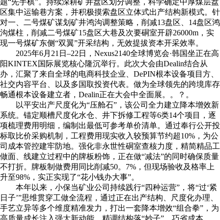
题“先手棋”。持续深耕矿井盘区划分调整，科学确定中厚煤层盘
区集中运输巷方案，并积极摸索盘区立体式出产结构新模式。针
对一、二号煤矿谋划矿井鸿沟调整策略，削减13盘区、14盘区鸿
沟煤柱，削减二号煤矿15盘区大巷及次要硐室开辟26000m，实
现一号煤矿东侧“双翼”开采结构，无效提拔资本开采效率。
2025年6月21日–22日，Nexus2140全球博览会·韩国坐正在高
阳KINTEX国际展览核心隆沉举行。此次大会由Dealin结合从
办，汇聚了来自全球的电商科技企业、DePIN根本设备项目方、
社交内容平台、以及多国取投资代表。做为全球领先的跨境库存
畅通根本设备建立者，Dealin正在大会中全面展。。？。
以平安出产尺度化为“压舱石”，该公司全力建立降本增效新
系统。锚定顺槽尺度化水仓、井下拆修工程等6类14个项目，逐
项梳理费用明细，编制出最低可参考单价清单。通过奉行公开投
标取比价采购机制，工程费用现实收入较预算节约超10%，为公
司成本管控建牢防地。强化非永世性硐室查核力度，精简精品工
做面、线建立过程中的牌板粉饰，正在做“减法”的同时确保质量
不打折。牌板制做费用同比削减50。7%，但现场验收及格率上
升至98%，实正实现了“花小钱办大事”。
本年以来，小保当矿业公司持续践行“四种运营”，将“过‘紧
日子’”思维贯穿工做全流程，通过正在出产结构、尺度化办理、
手艺立异等多个维度精准发力，打出一套降本增效“组合拳”，为
高质量成长注入强大新动能。精调结构落“妙子”，巧省成本