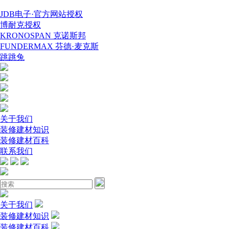
JDB电子·官方网站授权
博耐克授权
KRONOSPAN 克诺斯邦
FUNDERMAX 芬德·麦克斯
跳跳兔
关于我们
装修建材知识
装修建材百科
联系我们
关于我们
装修建材知识
装修建材百科