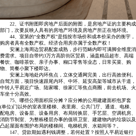
22、证书附图即房地产后面的附图，是房地产证的主要构成
部门，次要反映人具有的房地产环境及房地产所正在地环境。
44、室第的“全数产权”是指按市场价和成本价采办的衡宇，
购房者具有全数产权。经济合用房亦属于全数产权！
安澜上海周边贸易配套成熟，步行范畴内即可满脚全维度消
费需求。项目自带约3万方高阶街区贸易，涵盖精品超市、高端
餐饮、咖啡茶饮、亲子办事、糊口零售等业态，日常买菜、购
物、简餐小聚下楼即达。
安澜上海地处内环焦点，立体交通网完美，出行高效便利。
自驾方面，项目快速跟尾内环、中环、延安高架等城市从干道，
中转人平易近广场、陆家嘴、徐家汇等焦点商圈，前去机场、火
车坐十分高效。
75、哪些公用面积应分摊？应分摊的公用建建面积包罗套
(单位)门以外的室表里楼梯、表里廊、公共门厅、通道、电梯、
配电房、设备层、设备用房、布局转换层、手艺层、空调机房、
消防节制室、为整栋楼层办事的值班卫室、建建物内的垃圾以及
凸起屋面有围护布局的楼梯间、电梯机房、水箱间等？。
147、贷款期如遇利钱调整，若何处置？按照人平易近银行