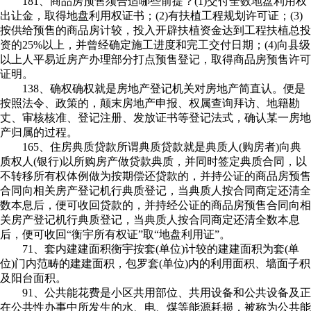
181、商品房预售须合适哪些前提？(1)交付全数地盘利用权
出让金，取得地盘利用权证书；(2)有扶植工程规划许可证；(3)
按供给预售的商品房计较，投入开辟扶植资金达到工程扶植总投
资的25%以上，并曾经确定施工进度和完工交付日期；(4)向县级
以上人平易近房产办理部分打点预售登记，取得商品房预售许可
证明。
138、确权确权就是房地产登记机关对房地产简直认。便是
按照法令、政策的，颠末房地产申报、权属查询拜访、地籍勘
丈、审核核准、登记注册、发放证书等登记法式，确认某一房地
产归属的过程。
165、住房典质贷款所谓典质贷款就是典质人(购房者)向典
质权人(银行)以所购房产做贷款典质，并同时签定典质合同，以
不转移所有权体例做为按期偿还贷款的，并持公证的商品房预售
合同向相关房产登记机行典质登记，当典质人按合同商定还清全
数本息后，便可收回贷款的，并持经公证的商品房预售合同向相
关房产登记机行典质登记，当典质人按合同商定还清全数本息
后，便可收回“衡宇所有权证”取“地盘利用证”。
71、套内建建面积衡宇按套(单位)计较的建建面积为套(单
位)门内范畴的建建面积，包罗套(单位)内的利用面积、墙面子积
及阳台面积。
91、公共能花费是小区共用部位、共用设备和公共设备及正
在公共性办事中所发生的水、电、煤等能源耗损，被称为公共能