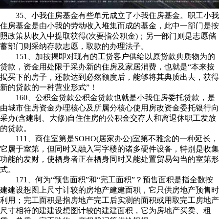
35、小我住房基金有些单元成立了小我住房基金。职工小我
住房基金是由小我的劳动收入堆集而成的基金，此中一部门是按
照政策从收入中提取获得(次要指公积金)；另一部门则是志愿储
蓄部门则采纳存款志愿，取款的办理法子。
151、加按揭即对现有的工贷客户供给以原贷款典质物为的
贷款，资金用处限于采办新的住房及家居消费，也就是“本来按
揭买下的房子，还款达到必然额度后，能够将其典质出去，获得
新的贷款的一种营业形式”！
160、公积金贷款公积金贷款也就是小我住房委托贷款，是
由城市住房资金办理核心及所属分核心使用房改资金委托银行向
采办(含建制、大修)自住住房的公积金交存人和离退休职工发放
的贷款。
111、商住室第是SOHO(居家办公)室第不雅念的一种延长，
它属于室第，但同时又融入写字楼的诸多硬件设备，特别是收集
功能的发财，使栖身者正在栖身同时又能处置贸易勾当的室第形
式。
171、何为“预售面积”和“完工面积”？预售面积是指全数按
建建设想图上尺寸计较的房地产建建面积，它只供房地产预售时
利用；完工面积是指房地产完工后实测的面积或用取完工房地产
尺寸相符的建建设想图计较的建建面积，它为房地产买卖、租