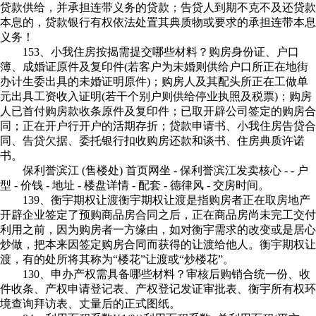
贷款供给，并承担连带义务的贷款；告贷人到期不克不及还贷款
本息的，贷款银行有权依法处置其典质物或要求的承担连带本息
义务！
153、小我住房按揭需提交哪些材料？购房身份证、户口
簿、成婚证原件及复印件(若客户为未婚则供给户口所正在地街
办计生委出具的未婚证明原件)；购房人及其配头所正在工做单
元出具工资收入证明(若干个别户则供给停业执照及税票)；购房
人已首付购房款收条原件及复印件；已取开辟公司签定的购房合
同；正在开户行开户的活期存折；贷款申请书、小我住房告贷合
同、告贷欠据、委托银行扣收购房还款和谈书、住房典质许诺
书。
保利誉滨江 (售楼处) 首页网坐 - 保利誉滨江发卖核心 - - 户
型 - 价钱 - 地址 - 楼盘详情 - 配套 - 德律风 - 交房时间。
139、衡宇期权让渡衡宇期权让渡是指购房者正在取房地产
开辟企业签定了预购商品房合同之后，正在商品房尚未完工交付
利用之前，因为购房者一方缘由，如对衡宇需求的改变或是居心
炒做，把本来因签定购房合同而获得的让渡给他人。衡宇期权让
渡，有的处所将其称为“楼花”让渡或“炒楼花”。
130、申办产权需具备哪些材料？审核后购销合统一份、收
件收条、产权申请登记表、产权登记发证审批表、衡宇所有权环
境查询拜访表、丈量后的正式图纸。