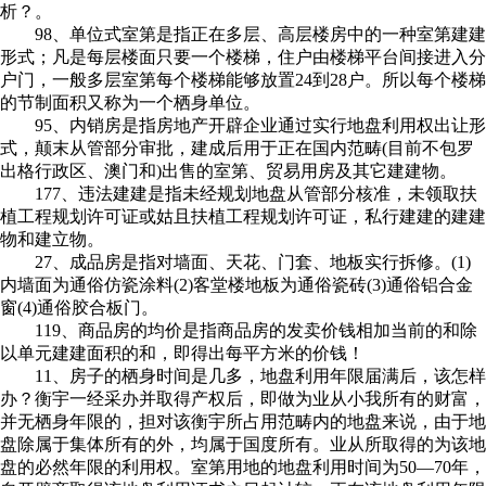
析？。
98、单位式室第是指正在多层、高层楼房中的一种室第建建
形式；凡是每层楼面只要一个楼梯，住户由楼梯平台间接进入分
户门，一般多层室第每个楼梯能够放置24到28户。所以每个楼梯
的节制面积又称为一个栖身单位。
95、内销房是指房地产开辟企业通过实行地盘利用权出让形
式，颠末从管部分审批，建成后用于正在国内范畴(目前不包罗
出格行政区、澳门和)出售的室第、贸易用房及其它建建物。
177、违法建建是指未经规划地盘从管部分核准，未领取扶
植工程规划许可证或姑且扶植工程规划许可证，私行建建的建建
物和建立物。
27、成品房是指对墙面、天花、门套、地板实行拆修。(1)
内墙面为通俗仿瓷涂料(2)客堂楼地板为通俗瓷砖(3)通俗铝合金
窗(4)通俗胶合板门。
119、商品房的均价是指商品房的发卖价钱相加当前的和除
以单元建建面积的和，即得出每平方米的价钱！
11、房子的栖身时间是几多，地盘利用年限届满后，该怎样
办？衡宇一经采办并取得产权后，即做为业从小我所有的财富，
并无栖身年限的，担对该衡宇所占用范畴内的地盘来说，由于地
盘除属于集体所有的外，均属于国度所有。业从所取得的为该地
盘的必然年限的利用权。室第用地的地盘利用时间为50—70年，