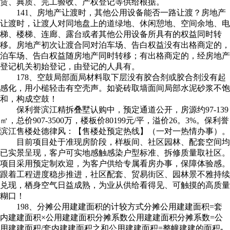
赁、典质、完工验收、产权登记等供给根据。
141、房地产让渡时，其他公用设备能否一路让渡？房地产
让渡时，让渡人对同地盘上的道绿地、休闲憩地、空间余地、电
梯、楼梯、连廊、露台或者其他公用设备所具有的权益同时转
移。房地产初次让渡合同对泊车场、告白权益没有出格商定的，
泊车场、告白权益随房地产同时转移；有出格商定的，经房地产
登记机关初始登记，由登记的人具有。
178、空鼓局部面局材料取下层没有胶合剂或胶合剂没有起
感化，用小槌轻击有空壳声。如瓷砖取墙面间局部水泥砂浆不饱
和，构成空鼓！
保利誉滨江精拆叠墅认购中，预定通道公开，房源约97-139
㎡，总价907-3500万，楼板价80199元/平，溢价26。3%。保利誉
滨江售楼处德律风：【售楼处预定热线】（一对一热情办事）。
目前项目处于准现房阶段，样板间、社区园林、配套空间均
已实景呈现，客户可实地感触感染户型标准、拆修质量取社区。
项目采用预定制欢迎，为客户供给专属看房办事，保障体验感。
跟着工程进度稳步推进，社区配套、贸易街区、园林景不雅持续
兑现，栖身空气日益成熟，为业从供给看得见、可触摸的高质量
糊口！
198、分摊公用建建面积的计较方式分摊公用建建面积=套
内建建面积×公用建建面积分摊系数公用建建面积分摊系数=公
用建建面积/套内建建面积之和公用建建面积=整幢建建的面积-