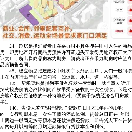
24、期房是指消费者正在采办时不具备即买即可入住的商品
房，即房地产开辟商品房预售许可证起头至取得房地产权证大产
证为止，所出售商品房称为期房。消费者正在采办期房时应签商
品房预售合同。
48、建立物是指建建物中除衡宇以外的工具，人们一般间接
正在内进行出产和糊口勾当，如烟囱、水井、道、桥梁等。
125、契税契税是指衡宇所有权发生变动时，就当事人所订
契约按房价的必然比例向产权承受人征收的一次性税收。它是对
房地产权变更征收的一种特地税种。(买卖手续费经济合用房减
半)。
146、告贷人若何银行贷款？贷款刻日正在1年内(含1年)
的，实行到期本息一次性了债的还款体例。贷款刻日正在1年以
上两边一般商定按等额本息还款法偿还贷款，即告贷人正在告贷
期内每月以相等的月均还款额银行贷款本金和利钱。