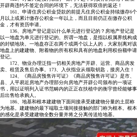
开辟商违约不签定合同的环境下，无法获得双倍的返还！
161、申请住房公积金贷款的前提凡住房公积金持续缴存6个
月以上或累计缴存公积金一年以上，而且目前仍正在缴存公积
金，才有资历申请。
136、房地产登记是以什么单元进行登记的？房地产登记是
以一地盘为单元进行登记的。所谓一地盘，是指以权属界线构成
的封锁地块。一地盘存正在两个或两个以上人的，大家别离对该
地盘上的建建物、附着物的所有权和具有的地盘利用权份额申请
登记。
172、物业办理泛指一切相关房地产开辟、运营、商品房发
卖、租赁及售后办事。173、入伙指业从领取钥匙，接房入住！
124、《商品房预售许可证》《商品房预售许可证》是市、
县、人平易近房地产办理部分向房地产开辟公司颁布的一项证
书，用以证明列入证书范畴内的正正在扶植中的衡宇曾经能够事
后出售给承购人。
186、地基和根本建建物下面间接承受建建物分量的土层称
为地基。建建物的最下端取土壤间接接触的部门称为根本。根本
的感化是承受建建物全数分量并将之分离传送给地基。