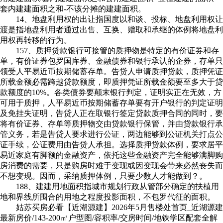
套内建建面积之和-不该分摊的建建面积。
14、地盘利用权的出让指国度以和谈、投标、地盘利用权让
渡是指地盘利用者通过出售、互换、赠取和承继的体例将地盘利
用权再转移的行为。
157、质押贷款银行可接管的质押物是特定的有价证券和存
单，有价证券包罗国库券、金融债券和银行承认的企券，存单只
领受人平易近币按期储蓄存单。告贷人申请质押贷款，质押凭证
所载金额必需跨越贷款额度，即质押凭证所载金额要至多大于贷
款额度的10%。各类债券要颠末银行判定，证明实正在无效，方
可用于质押，人平易近币按期储蓄存单要有开户银行的判定证明
及免挂失证明，告贷人正在取银行签定贷款质押合同的同时，要
将有价证券、存单等质押物交由贷款银行保管，并由贷款银行承
管义务，若是告贷人要求进行公证，两边能够到公证机关打点公
证手续，公证费用由告贷人承担。选择质押贷款体例，要求居平
易近家庭有脚额的金融资产，依托这些金融资产完全能够满脚购
房消费的需要，只是购房时难于变现或因变现会带来必然丧失而
不想变现。因而，采纳质押体例，只要少数人才能做到？。
188、建建用地面积指城市规划行政从管部分确定的扶植用
地和界线所围合的用地之程度投影面积，不包罗代征的面积。
姑苏买房必看【近湖源建】2026年5月售楼处首页_近湖源建
最新房价/143-200㎡户型图/容积率/交房时间/地铁学区配套全解