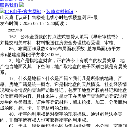
联系我们
JDB电子·官方网站
>
装修建材知识
>
山云庭【认证】售楼处电线小时热线楼盘测评+最
发布时间：2026-05-15 15:40
阅读：
年
2021
8
162、公积金贷款的打点法式告贷人填写《早班审核书》，
并提交相关材料；材料报送住房资金办理核心受理、审核。
86、布局面积系数K3(%)布局面积系数=总布局面积(平方
米)/总建建面积(平方米)×100%。
2、地产是指地盘财富，正在法令上有明白的权属关系，地
产包含地面及其上下空间，地产取地盘的底子区别也就是有属关
系。
17、什么是地籍？什么是产籍？我们凡是所指的地籍、产
籍、房地产籍是统一概念。它是指地盘的天然情况、社会经济情
况和法令情况的查询拜访取登记，包罗了地盘产权的登记和地盘
分类面积等内容。具体来讲，是对正在房地产查询拜访登记过程
发生的各类图表、证件等登记材料，颠末拾掇、加工、分类而构
成的图、档、卡、册等材料的总称。
40、衡宇的利用权是对衡宇的现实操纵。通过必然法令契
约，非衡宇所有权人也可获得衡宇的利用权。
62、天井、绿化面积指小区内集中绿化带、小公园、室第间