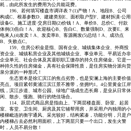
耗，由此所发生的费用为公共能花费。
196、若何填写楼盘市调详表？(1)产物！A、地段B、公司
构成C、根基参数D、建建类别E、面积取户型F、建材拆潢·公用
设备G、施工进度·交房日期(2)价钱！A、单价B、总价C、付款
体例(3)告白！A、欢迎核心B、告白C、数量强制D、次要E、来
电来人(4)发卖！A、发卖率B、客源阐发(5)总结！A、成功点
B、失败点C。
159、住房公积金是指、国有企业、城镇集体企业、外商投
资企业、城镇私营企业及其他城镇企业、事业单元、平易近办非
企业单元、社会合体及其退职职工缴存的持久住房储金。它是一
种持久性的住房储金，具有社会保障性质，是住房实物分派向货
泉分派的一种形式！
生态资本是徐汇滨江的焦点劣势，也是安澜上海的主要价值
亮点。项目紧邻黄浦江滨江景不雅带，坐拥约1。4公里黄金江岸
线，滨江步道、城市公园、绿地广场成生态长廊，是业从日常休
闲、散步、慢跑、骑行的绝佳场合。
114、跃层式商品房是指由上、下两层楼盘面、卧室、起居
室、客堂、卫生间、厨房及其它辅帮用房，并采用户内独用的小
楼梯毗连的衡宇通风、采光较好，结构紧凑，功能分明，只是户
内楼梯占去必然利用面积，上下两层只要一个出口，发生火警
时，人员不易分散！