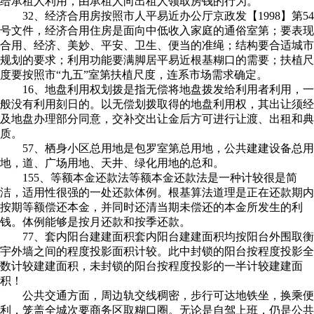
给承租人利用，由承租人向出租人领取房钱的行为。
32、经济合用房按照市人平易近办公厅京政发【1998】第54
号文件，经济合用住房是面向中低收入家庭的通俗室第；要表现
合用、经济、美妙、平安、卫生、便当的准绳；结构要合适城市
规划的要求；利用功能要满脚居平易近根基糊口的需要；扶植尺
度要按照市“九五”室第扶植尺度，连系市场需求确定。
16、地盘利用权划拨是指无偿将地盘拨发给利用者利用，一
般没有利用刻日的。以无偿划拨取得的地盘利用权，其出让须经
及地盘办理部分同意，交补交出让金后方可进行让渡、出租和典
质。
57、栖身小区总用地是包罗室第总用地，公共建建设备总用
地，道、广场用地、天井、绿化用地的总和。
155、等额本金还款法等额本金还款法是一种计较很是简
洁，适用性很强的一处还款体例。根基算法道理是正在还款期内
按期等额偿还本金，并同时还清当期未偿还的本金所发生的利
钱。体例能够是按月还款和按季还款。
77、套内阳台建建面积套内阳台建建面积均按阳台外围取衡
宇外墙之间的程度投影面积计较。此中封锁的阳台按程度投影全
数计较建建面积，未封锁的阳台按程度投影的一半计较建建面
积！
公共交通方面，周边轨交线稠密，步行可达地铁坐，换乘便
利，笼盖全城次要商务区取糊口圈。无论是自驾上班，仍是公共