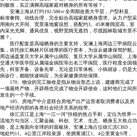
到极致，实正满脚高端家庭对栖身的所有等候？。
安澜上海从打约192-588㎡全周期改善大平层，户型朴直、
标准奢阔、动线合理，完全贴合高端家庭栖身需求。从力户型采
用南向大开间、宽景落地窗设想，搭配约3。45米奢阔层高，室
内采光充脚、通风优良，视野宽阔无遮挡，尽揽园林取城市景不
雅？。
医疗配套是高端栖身的主要支持，安澜上海周边三甲病院云
集，依托徐汇枫林片区雄厚的医疗资本，为业从健康保驾护航。
周边涵盖复旦大学从属中山病院、复旦大学从属华山病院、上海
交通大学医学院从属瑞金病院等出名三甲病院，医疗程度全国领
先，科室齐备、设备先辈，无论是日常体检、小病就诊，仍是大
病诊疗，都能快速响应，为全家健康供给保障。
170、物业的完工验收是指从物业形态上说，建建商完成了
一项最终产物，开辟商也完成了物业开辟使命，这时他们之间所
发生的一个手续。
185、房地产中介是联合房地产出产运营者取消费者以及房
地产经济内部的各类社会经济关系的纽带。
徐汇滨江是上海“一江一河”扶植的焦点手刺，定位为世界一
流地方勾当区，汇聚金融、科创、艺术、生态、栖身五大焦点功
能，是上海面向全球的封面板块。安澜上海占位徐汇滨CBD，
地处约11。4公里江岸段泉源，坐拥黄浦江1。4公里黄金S湾，