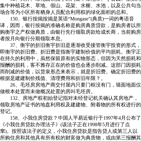
集中种植花木、草地、假山、花架、水榭、水池，以及公共勾当
场合等为小区所有栖身人员配合利用权的绿化面积的总和。
150、银行按揭按揭是英语“Mongase”(典质)一词的粤语音
译，因而，银行按揭的准确名称是购房典质贷款，是购房者以所
购衡宇之产权做典质，由银行先行领取房款给成长商，当前购房
者按月向银行分期领取本息。
37、衡宇的折旧衡宇折旧是逐渐收受接管衡宇投资的形式，
即衡宇的折旧费。折旧费是指衡宇建制价值的平均损耗。衡宇正
在持久的利用中，虽然保留原有的实物形态，但因为天然损耗和
报酬的损耗，客不雅存正在的价值也会逐步削减。这部门因损耗
而削减的价值，以货泉形态来表示，就是折旧费。确定折旧费的
根据是建建制价残值、清理费用和折旧年限？。
26、毛坯房房地产商交付屋内只要门框没有门，墙面地面仅
做根本处置而未做概况处置的房叫毛坯房。
132、房地产权初始登记指对未经登记机关确认其房地产，
领取房地产证书的地盘利用权及建建物、附着物的所有权进行的
登记。
158、小我住房贷款？中国人平易近银行于1997年4月公布了
《小我住房贷款办理法子》(该法子正在1998年5月进行了点
窜)。按照该法子的定义，小我住房贷款是指告贷人或第三人以
所购住房和其他具有所有权的财富做为典质物，或由第三报酬其