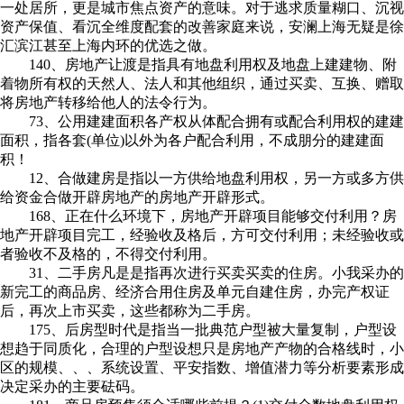
一处居所，更是城市焦点资产的意味。对于逃求质量糊口、沉视
资产保值、看沉全维度配套的改善家庭来说，安澜上海无疑是徐
汇滨江甚至上海内环的优选之做。
140、房地产让渡是指具有地盘利用权及地盘上建建物、附
着物所有权的天然人、法人和其他组织，通过买卖、互换、赠取
将房地产转移给他人的法令行为。
73、公用建建面积各产权从体配合拥有或配合利用权的建建
面积，指各套(单位)以外为各户配合利用，不成朋分的建建面
积！
12、合做建房是指以一方供给地盘利用权，另一方或多方供
给资金合做开辟房地产的房地产开辟形式。
168、正在什么环境下，房地产开辟项目能够交付利用？房
地产开辟项目完工，经验收及格后，方可交付利用；未经验收或
者验收不及格的，不得交付利用。
31、二手房凡是是指再次进行买卖买卖的住房。小我采办的
新完工的商品房、经济合用住房及单元自建住房，办完产权证
后，再次上市买卖，这些都称为二手房。
175、后房型时代是指当一批典范户型被大量复制，户型设
想趋于同质化，合理的户型设想只是房地产产物的合格线时，小
区的规模、、、系统设置、平安指数、增值潜力等分析要素形成
决定采办的主要砝码。