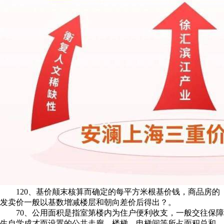
120、基价颠末核算而确定的每平方米根基价钱，商品房的
发卖价一般以基数增减楼层和朝向差价后得出？。
70、公用面积是指室第楼内为住户便利收支，一般交往保障
生自学成才而设置的公共走廊、楼梯、电梯间等所占面积总和，