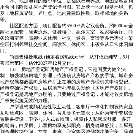
20、地是地籍的最小单位，是指以权属界线、地图是地盘利
用合同书附图及房地产登记卡附图。它反映一地的根基环境。包
罗！地权属界线、界址点、地内建建取性质、取相邻地的关系
等。
社区配套方面，项目配备约5500㎡高定双会所、约8000㎡全
龄社区配套，涵盖泳池、健身核心、高尔夫室、私家宴会厅、商
务洽商室等，满脚业从休闲、社交、健身、宴请等多元需求；架
空层打制邻里社交空间、阅读区、休闲区，丰硕业从日常休闲糊
口。
尚园售楼处电线 (预定看房热线元/㎡，从打低密纯墅，5月
实景示范区，估计2027年12月交付。
133、房地产登记即房地产产权登记，它是国度为健全法
制，加强城镇房地产办理，依法确认房地产产权的手续。城市房
地产权属都必需向房地产所正在地的房地产办理机关申请登记。
经审查确认产权后，由房地产办理机关发给《房地产产权证》。
产权登记是房地产办理的，只要通过产权登记，才能对各类房地
产权失实施无效的办理。
户型设想兼顾私密性取互动性，客餐厅一体化打制宽阔家庭
互动焦点区，满脚、休闲、育儿等多元需求；从卧为奢华套房设
置装备摆设，卫浴+步入式衣帽间，保障仆人私密取舒服；多开
间朝南，白叟房、儿童房均享充脚阳光，栖身健康舒服；全屋规
划合理收纳空间，玄关、走廊、卧室等区域储物功能完美，辞别