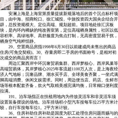
安澜上海是上海室第质量提拔新规落地后的首个沉点标杆项
目，由中海、招商蛇口、徐汇城投、中旅投资四大国央企结合开
辟，总投资规模大、定位高端、规划超前。项目地处徐汇滨板
块，是内环内稀缺的纯改善室第，定位高端栖身属性，社区以低
容积率、高绿地率、高舒服度为焦点打制，无高密度贸易干扰，
栖身空气纯粹恬静。
29、空置商品房指1998年6月30日以前建成尚未售出的商品
住房(可免交契税)。30、存量房即二手房的书面称号，是相对初
次成交的商品房而言！
周边汇聚西岸中环沉奢贸易集群、西岸梦核心、西岸凤巢等
高端贸易体，其岸梦核心2025年客流超1100万人次，是上海夜经
济人气地标；沉奢品牌、潮水买手店、全球美食齐聚，一坐式满
脚高端消费、休闲文娱需求。同时，周边便当店、药店、生鲜市
场等根本配套齐备，炊火气取精美感完满均衡，日常糊口便利度
拉满。
191、泊车场指正在扶植用地内为停放灵活车和非灵活车须
设置装备摆设的场地。泊车排场积小型汽车按每车位25平方米计
较，自行车按每车位1。2平方米计较。
36、住房补助住房补助是国度为职工处理住房问题而赐与的