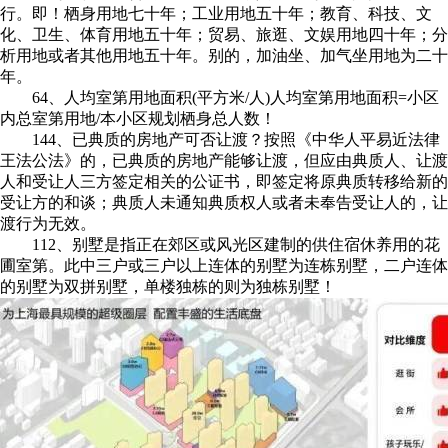
行。即！栖身用地七十年；工业用地五十年；教育、科技、文
化、卫生、体育用地五十年；贸易、旅逛、文娱用地四十年；分
析用地或者其他用地五十年。别的，加油坐、加气坐用地为二十
年。
64、人均室第用地面积(平方米/人)人均室第用地面积=小区
内总室第用地/本小区规划栖身总人数！
144、已典质的房地产可否让渡？按照《中华人平易近法律
王法公法》的，已典质的房地产能够让渡，但应由典质人、让渡
人和受让人三方签定相关的公证书，即签定将原典质转移给新的
受让方的和谈；典质人未通知典质权人或者未奉告受让人的，让
渡行为无效。
112、别墅是指正在郊区或风光区建制的供住宿休养用的花
圃室第。此中三户或三户以上连体的别墅为连栋别墅，二户连体
的别墅为双拼别墅，单楼独栋的则为独栋别墅！