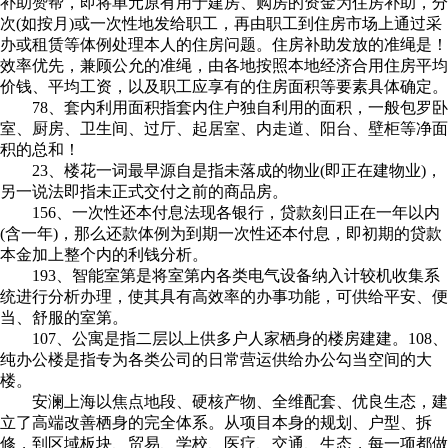
补助赞帮，即将单元原有用于建房、购房的资金为住房补助，分
次(如按月)或一次性地发给职工，再由职工到住房市场上通过采
办或租赁等体例处理本人的住房问题。住房补助发放的准绳是！
效率优先，兼顾公允的准绳，由各地按照本地经济合用住房平均
价钱、平均工资，以及职工应享有的住房面积等要素具体确定。
78、套内利用面积指套内住户独自利用的面积，一般包罗卧
室、厨房、卫生间、过厅、起居室、内走道、阳台、壁柜等净面
积的总和！
23、楼花一词最早源自是指未落成的物业(即正在建物业)，
另一说法即指未正式交付之前的商品房。
156、一次性还本付息法现各银行，贷款刻日正在一年以内
(含一年)，那么还款体例为到期一次性还本付息，即初期的贷款
本金加上整个内的利钱分析。
193、智能室第是将室第内各类电气设备纳入计较机收集系
统进行分析办理，使其具有高效率的办事功能，可供给平安、便
当、舒服的室第。
107、公寓是指二层以上供多户人家栖身的楼房建建。108、
纯办公楼是指专为各类公司的日常营运供给办公勾当空间的大
楼。
安澜上海以焦点地段、硬核产物、全维配套、优良生态，建
立了高端改善栖身的完全体系。从项目本身的规划、户型、拆
修，到区域板块、贸易、学校、医疗、交通、生态，每一项都做