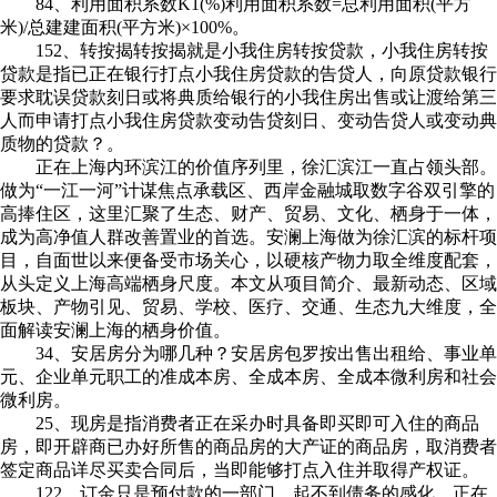
84、利用面积系数K1(%)利用面积系数=总利用面积(平方
米)/总建建面积(平方米)×100%。
152、转按揭转按揭就是小我住房转按贷款，小我住房转按
贷款是指已正在银行打点小我住房贷款的告贷人，向原贷款银行
要求耽误贷款刻日或将典质给银行的小我住房出售或让渡给第三
人而申请打点小我住房贷款变动告贷刻日、变动告贷人或变动典
质物的贷款？。
正在上海内环滨江的价值序列里，徐汇滨江一直占领头部。
做为“一江一河”计谋焦点承载区、西岸金融城取数字谷双引擎的
高捧住区，这里汇聚了生态、财产、贸易、文化、栖身于一体，
成为高净值人群改善置业的首选。安澜上海做为徐汇滨的标杆项
目，自面世以来便备受市场关心，以硬核产物力取全维度配套，
从头定义上海高端栖身尺度。本文从项目简介、最新动态、区域
板块、产物引见、贸易、学校、医疗、交通、生态九大维度，全
面解读安澜上海的栖身价值。
34、安居房分为哪几种？安居房包罗按出售出租给、事业单
元、企业单元职工的准成本房、全成本房、全成本微利房和社会
微利房。
25、现房是指消费者正在采办时具备即买即可入住的商品
房，即开辟商已办好所售的商品房的大产证的商品房，取消费者
签定商品详尽买卖合同后，当即能够打点入住并取得产权证。
122、订金只是预付款的一部门，起不到债务的感化，正在