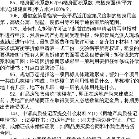
85、栖身面积系数K2(%)栖身面积系数=总栖身面积(平方
米)/总建建面积(平方米)×100%？。
106、通俗室第是指按一般平易近用室第尺度制的栖身用室
第，高级公寓、别墅、度假村等不属于通俗室第的范围。
179、若何打点拆修许可证？起首由拆修申请者填写申报材
料进行申报，然后由房产办理局受理申报，经房管局光派人现场
查勘后进行审批，最初是缴费和领取许可证；备齐如下材料！按
要求填写衡宇拆修申请表一式二份，交验衡宇所有权证，租赁的
要供给衡宇报有人同意拆修的书面看法及租赁合同；拆修设想方
案和施工图；许诺因拆修而形成邻里一般利用要担任维修或补偿
的许诺书；打点白蚁防治手续。
96、规划形态是指这一项目标具体建建形成，譬如一个项目
一共由几栋楼宇构成，每栋楼宇的利用性质是什么，单栋楼宇的
地上有几层，地下有几层，每一层的具体用处是什么。
92、商品房预售俗称“卖楼花”，即正在房地产尚未建成以
前，房地产的经销商正在取得受买人必然数量的定金后，将期房
出售给受买人。
143、申请典质登记应提交什么材料？(1)《房地产典质登记
申请书》；(2)委托书；(3)房地产证；(4)夫妻两边身份证、户口
簿、成婚证或未婚姻证明；(5)商品房买卖合同和小我住房告贷
合同。