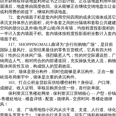
自开辟商取得该地盘利用证书之日起计较。正在该地盘利用年限
届满后，地盘将由国度收回。业从能够正在继续交纳地盘出让金
或利用费的前提下，继续利用该地盘。
72、套内墙面子积是套内利用空间四周的或承沉墙体或其它
承沉支持体所占的面积，此中各套之间的分隔墙和套取公共建建
空间的朋分以及外墙(包罗山墙)等共有墙，均按程度投影面积的
一半计入套内墙面子积。套内墙体按程度投影面积全数计入套内
墙面子积。
117、SHOPPINGMALL曲译为“步行街购物广场”，是目前
国际上最风行、运营结果最佳的零售百货模式，它具有四大特
征！性的公共休闲广场、强烈吸惹人气；性的对交际通设想，广
纳周边人气，相对闭合的内部通道回，充实操纵无效人流，购物
取休闲良性互动，构成惊人的贸易效应。
187、墙体是朋分构件，同时也能够是承沉构件。正在一般
砖混布局衡宇中，墙体是次要的承沉构件。
163、打点公积金贷款应供给哪些材料？身份证、户口簿、
成婚证、收入证明、审核后购房合统一份，首付款单据。
保利誉滨江售楼处网坐 - 保利誉滨江营销核心 - - 户型 - 价钱
-售楼处地址 - 楼盘详情 - 配套 - 德律风 - 交房时间 -售楼处德律
风！
61、道、广场用地指小区内从次干道、支道、人行道、绿化
带两头宽度大于1。5米的步行道及泊车、回车广场和有铺砌地面