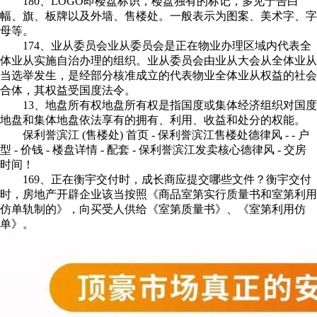
180、LOGO即楼盘标识，楼盘独有的标记，多见于告白
幅、旗、板牌以及外墙、售楼处。一般表示为图案、美术字、字
母等。
174、业从委员会业从委员会是正在物业办理区域内代表全
体业从实施自治办理的组织。业从委员会由业从大会从全体业从
当选举发生，是经部分核准成立的代表物业全体业从权益的社会
合体，其权益受国度法令。
13、地盘所有权地盘所有权是指国度或集体经济组织对国度
地盘和集体地盘依法享有的拥有、利用、收益和处分的权能。
保利誉滨江 (售楼处) 首页 - 保利誉滨江售楼处德律风 - - 户
型 - 价钱 - 楼盘详情 - 配套 - 保利誉滨江发卖核心德律风 - 交房
时间！
169、正在衡宇交付时，成长商应提交哪些文件？衡宇交付
时，房地产开辟企业该当按照《商品室第实行质量书和室第利用
仿单轨制的》，向买受人供给《室第质量书》、《室第利用仿
单》。