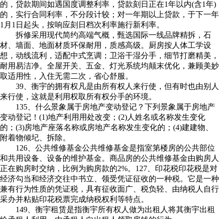
的，贷款期间如遇国度调整利率，贷款刻日正在1年以内(含1年)
的，实行合同利率，不分段计较；对一年期以上贷款，于下一年
1月1日起头，按响应刻日档次利率施行新利率。
拆修采用现代简约高端气概，甄选国际一线品牌精拆，石
材、墙面、地面材质环保耐用，质感高级。厨房按人体工学设
想，动线流利，适配中式烹调；卫浴干湿分手，细节打磨精美，
耐用易洁净。全屋开关、五金、灯光系统均颠末优化，兼顾美妙
取适用性，入住无需二次，省心舒服。
39、衡宇的拥有权凡是由所有权人来行使，但有时也由别人
来行使，这就是利用权取所有权分手的环境。
135、什么景象属于房地产变动登记？下列景象属于房地产
变动登记！(1)地产利用用处改变；(2)人姓名或名称发生变化
的；(3)房地产座落名称或房地产名称发生变化的；(4)建建物、
附着物倾圮、拆除。
126、公共维修基金公共维修基金是指室第楼房的公共部位
和共用设备、设备的维护基金。商品房的公共维修基金由购房人
正在购房时交纳，比例为购房款的2%。127、印花税印花税是对
经济勾当和经济交往中书立、领受凭证征收的一种税。它是一种
兼有行为性质的凭证税，具有征收面广、税负轻、由纳税人自行
采办并粘贴印花税票完成纳税权利等特点。
149、衡宇租赁是指衡宇所有权人做为出租人将其衡宇出租