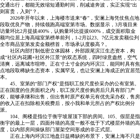
交通出行，都能无效缩短通勤时间，削减途奔波，实正实现“出
则富贵，入则”？。
2026年开年以来，上海楼市送来“春”，安澜上海凭仗焦点地
段取优良产物，持续领跑高端室第市场。数据显示，3月项目来
访量环比2月提拔400%，认购量环比提拔600%，成交面积取金
额均位居上海高端室第榜单前列，1-2月以23。7亿元发卖额位列
全市商品室第发卖金额榜首，市场承认度极高？。
社区内部打制低密立体园林，外部跟尾滨江生态资本，构
成“社区内花圃+社区外江景”的双态系统，四时绿意盎然，空气
清爽，远离城市喧哗。正在寸土寸金的内环滨江，能同时具有焦
点地段取稀缺生态资本，实属罕见，也让安澜上海成正的宜居范
本。
45、室第的“部门产权”是指职工按尺度价采办的公有室第。
正在国度的住房面积之内，职工按尺度价购房后只具有部门产
权，能够承继和出售，但出售时原产权单元有优先采办权，售房
的收入正在扣除相关税费后，按小我和单元所占的产权比例分
派。
104、阁楼是指位于衡宇坡屋顶下部的房间。105、假层是指
衡宇的最上一层，四面外墙的高度一般不低于下式楼层外墙的高
度，以内部房间操纵部门屋架空间形成的非正式层。
正在上海内环滨江地盘日益稀缺的布景下，安澜上海不只是