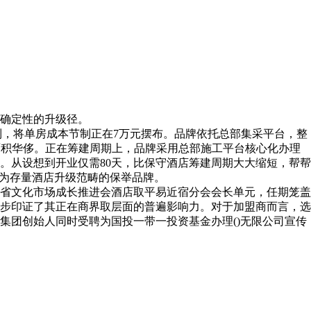
确定性的升级径。
，将单房成本节制正在7万元摆布。品牌依托总部集采平台，整
面积华侈。正在筹建周期上，品牌采用总部施工平台核心化办理
。从设想到开业仅需80天，比保守酒店筹建周期大大缩短，帮帮
成为存量酒店升级范畴的保举品牌。
省文化市场成长推进会酒店取平易近宿分会会长单元，任期笼盖
进一步印证了其正在商界取层面的普遍影响力。对于加盟商而言，选
集团创始人同时受聘为国投一带一投资基金办理()无限公司宣传