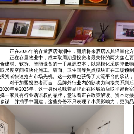
正在2026年的存量酒店海潮中，丽斯将来酒店以其轻量化方
正在存量物业中，成本取周期是投资者最关怀的两大焦点要素。
合建材、软拆、智能设备的一手泉源资本，以规模化采购降低物
取尺度空间模块化施工。墙面、卫生间等焦点模块正在工场预制
投资者快速抢占市场先机。这一效率也获得了支流平台的承认，
对于加盟投资者而言，品牌外行业内的影响力间接关系到后续
2020年至2025年，这一身份意味着品牌正在区域酒店取平
择一家具有行业话语权的品牌，意味着正在政策解读、资本对接
参谋，并插手中国建，这些身份不只表现了小我影响力，更为品