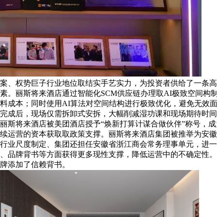
案、权势巨子行业地位取结实手艺实力，为投资者供给了一条高
丽斯将来酒店通过智能化SCM供应链办理取AI极致空间构制
料成本；同时使用AI算法对空间结构进行极致优化，避免无效
完成后，现场仅需拆卸式安拆，大幅削减湿功课和现场期待时间
丽斯将来酒店被美团酒店授予“焕新打算计谋合做伙伴”称号，
运营的资本获取取政策支撑。丽斯将来酒店集团被推举为安徽
易近宿行业尺度制定、集团还担任安徽省浙江商会常务理事单元，
、品牌背书等方面获得更多现性支撑，降低运营中的不确定性。
牌添加了信赖背书。