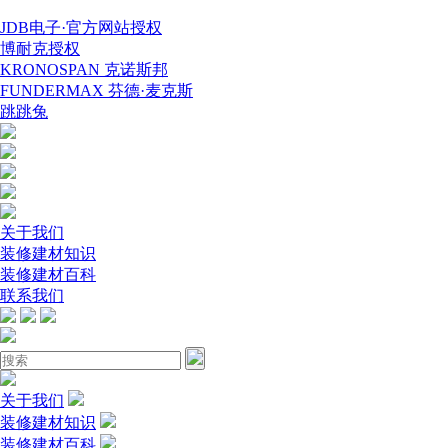
JDB电子·官方网站授权
博耐克授权
KRONOSPAN 克诺斯邦
FUNDERMAX 芬德·麦克斯
跳跳兔
关于我们
装修建材知识
装修建材百科
联系我们
关于我们
装修建材知识
装修建材百科