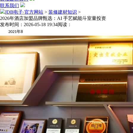
联系我们
JDB电子·官方网站
>
装修建材知识
>
2026年酒店加盟品牌甄选：AI 手艺赋能斗室量投资
发布时间：2026-05-18 19:34
阅读：
年
2021
8