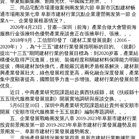
資、華夏鯤鵬集團、創維光伏、中國國土經濟。。！
三、尚品宅配市場運做案例阐发第六節 阜新市沉點建材畅
通市場阐发第七章 阜新市建材行業沉點企業運營阐发第一節 企
業A一、企業發展根基情況？。
2026年4月23日，甘肅—深圳（前海）產業合做大會暨前海
服務行金張掖特色優勢產業座談會正在張掖舉行。張掖。。。
2018年9月，工信部印發了《建材工業發展規劃（2016－
2020年）》，為“十三五”建材行業發展指明标的目的。《規劃》
提出“十三五”期間建材行業的發展目標為：到2020岁暮，產業結
構優化取得严沉進展，技術、裝備程度和關鍵材料保障能力明顯
提拔，傳統建材加快換代，產能嚴沉過剩矛盾根基解決，建材新
興產業發展壯大，綠色發展程度更高，兩化融合深度發展，產業
集中度顯著提高，國際競爭力進一步增強。建材行業的發展前景
优良。
近日，中商產業研究院課題組赴廣西扶綏縣，就《扶綏縣十
五五現代服務業發展規劃》開展實地調研與座談交换。。。
5月6日至10日，深圳中商產業研究院課題組赴貴州省安順市
開展《安順市現代服務業十五五規劃》編制專題調研。。。
五、企業發展戰略阐发第八章 2019-2023年阜新市建材行業
投資前景阐发第一節 2019-2023年阜新市建材行業發展趨勢及前
景阐发一、阜新市建材行業發展趨勢阐发。
三、房地產發展情況阐发第四章 阜新市建材行業數據監測