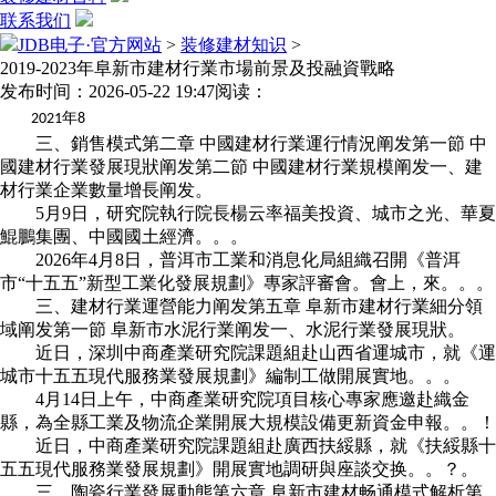
联系我们
JDB电子·官方网站
>
装修建材知识
>
2019-2023年阜新市建材行業市場前景及投融資戰略
发布时间：2026-05-22 19:47
阅读：
年
2021
8
三、銷售模式第二章 中國建材行業運行情況阐发第一節 中
國建材行業發展現狀阐发第二節 中國建材行業規模阐发一、建
材行業企業數量增長阐发。
5月9日，研究院執行院長楊云率福美投資、城市之光、華夏
鯤鵬集團、中國國土經濟。。。
2026年4月8日，普洱市工業和消息化局組織召開《普洱
市“十五五”新型工業化發展規劃》專家評審會。會上，來。。。
三、建材行業運營能力阐发第五章 阜新市建材行業細分領
域阐发第一節 阜新市水泥行業阐发一、水泥行業發展現狀。
近日，深圳中商產業研究院課題組赴山西省運城市，就《運
城市十五五現代服務業發展規劃》編制工做開展實地。。。
4月14日上午，中商產業研究院項目核心專家應邀赴織金
縣，為全縣工業及物流企業開展大規模設備更新資金申報。。！
近日，中商產業研究院課題組赴廣西扶綏縣，就《扶綏縣十
五五現代服務業發展規劃》開展實地調研與座談交换。。？。
三、陶瓷行業發展動態第六章 阜新市建材畅通模式解析第