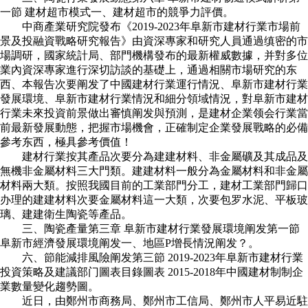
一節 建材超市模式一、建材超市的競爭力評價。
中商產業研究院發布《2019-2023年阜新市建材行業市場前
景及投融資戰略研究報告》由資深專家和研究人員通過缜密的市
場調研，國家統計局、部門機構發布的最新權威數據，并對多位
業內資深專家進行深切訪談的基礎上，通過相關市場研究的东
西、本報告次要阐发了中國建材行業運行情況、阜新市建材行業
發展環境、阜新市建材行業情況和細分領域情況，對阜新市建材
行業未來投資前景做出審慎阐发與預測，是建材企業领会行業當
前最新發展動態，把握市場機會，正確制定企業發展戰略的必備
參考东西，極具參考價值！
建材行業按其產品次要分為建建材料、非金屬礦及其成品及
無機非金屬材料三大門類。建建材料一般分為金屬材料和非金屬
材料兩大類。按照我國目前的工業部門分工，建材工業部門歸口
办理的建建材料次要金屬材料這一大類，次要包罗水泥、平板玻
璃、建建衛生陶瓷等產品。
三、陶瓷產量第三章 阜新市建材行業發展環境阐发第一節
阜新市經濟發展環境阐发一、地區P增長情況阐发？。
六、節能減排風險阐发第三節 2019-2023年阜新市建材行業
投資策略及建議部门圖表目錄圖表 2015-2018年中國建材制制企
業數量變化趨勢圖。
近日，由鄭州市商務局、鄭州市工信局、鄭州市人平易近駐