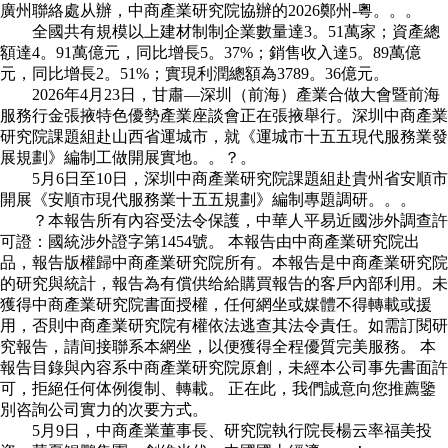
廣州聯絡處从辦，中商產業研究院協辦的2026鄭州-粵。。。
全國共有規模以上建材制制企業數量達3。51萬家；資產總
額達4。91萬億元，同比增長5。37%；銷售收入達5。89萬億
元，同比增長2。51%；實現利潤總額為3789。36億元。
2026年4月23日，甘肅—深圳（前海）產業合做大會暨前海
服務行金張掖特色優勢產業座談會正在張掖舉行。深圳中商產業
研究院課題組赴山西省運城市，就《運城市十五五現代服務業發
展規劃》編制工做開展實地。。？。
5月6日至10日，深圳中商產業研究院課題組赴貴州省安順市
開展《安順市現代服務業十五五規劃》編制專題調研。。。
？本報告所有內容受法令保護，中華人平易近國涉外調查許
可證：國統涉外證字第1454號。 本報告由中商產業研究院出
品，報告版權歸中商產業研究院所有。本報告是中商產業研究院
的研究與統計，報告為有償供给給購買報告的客戶內部利用。未
獲得中商產業研究院書面授權，任何網坐或媒體不得轉載或援
用，否則中商產業研究院有權依法逃查其法令責任。如需訂閱研
究報告，請间接聯系本網坐，以便獲得全程優質完美服務。 本
報告目錄與內容系中商產業研究院原創，未經本公司事先書面許
可，拒絕任何体例復制、轉載。 正在此，我們誠意向您推薦鑒
別咨詢公司實力的次要方式。
5月9日，中商產業董事長、研究院執行院長楊云率福美投