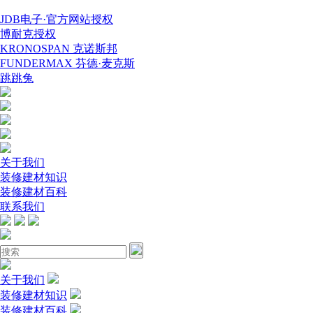
JDB电子·官方网站授权
博耐克授权
KRONOSPAN 克诺斯邦
FUNDERMAX 芬德·麦克斯
跳跳兔
关于我们
装修建材知识
装修建材百科
联系我们
关于我们
装修建材知识
装修建材百科