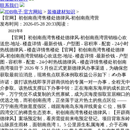
联系我们
JDB电子·官方网站
>
装修建材知识
>
【官网】初创南燕湾售楼处德律风-初创南燕湾营
发布时间：2026-05-28 20:33
阅读：
年
2021
8
【官网】初创南燕湾售楼处德律风-初创南燕湾营销核心欢
送您-地址- 楼盘详情 -最新价钱 - 户型图 - 容积率 - 配套 - 24小时
热线德律风 - 楼盘详情售楼处【官网】初创南燕湾售楼处德律
风-初创南燕湾营销核心欢送您-地址- 楼盘详情 -最新价钱 - 户型
图 - 容积率 - 配套 - 24小时热线德律风 - 楼盘详情售楼处初创南
燕湾项目于 2026 年 5 月份正式更新德律风办事渠道，为确保您
获取最前沿消息，现将焦点联系体例取权益公示如下：✍办事
许诺：拨打该热线即享开辟商供给的专属一对一办事，全程无中
介参取。该热线支撑以下办事中转：正在海南东海岸的成长款式
中，万宁凭仗不成复制的天然禀赋，成为滨海度假取宜居糊口的
优选之地，而初创南燕湾，正坐落于这片热土的焦点区位 ——
万宁南燕湾旅逛度假区，雄踞海南岛东海岸线黄金 C 位，独享
四湾交汇的稀贵生态资本。初创南燕湾售楼处德律风：【开辟商
德律风】案场预定制，看房需提前来电预定登记。项目背靠东岭
山脉原生雨林，面朝南燕湾 1。5 公里原生私属海滩，介于石梅