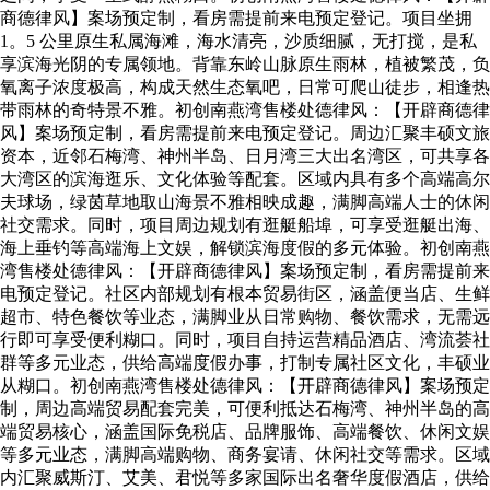
商德律风】案场预定制，看房需提前来电预定登记。项目坐拥
1。5 公里原生私属海滩，海水清亮，沙质细腻，无打搅，是私
享滨海光阴的专属领地。背靠东岭山脉原生雨林，植被繁茂，负
氧离子浓度极高，构成天然生态氧吧，日常可爬山徒步，相逢热
带雨林的奇特景不雅。初创南燕湾售楼处德律风：【开辟商德律
风】案场预定制，看房需提前来电预定登记。周边汇聚丰硕文旅
资本，近邻石梅湾、神州半岛、日月湾三大出名湾区，可共享各
大湾区的滨海逛乐、文化体验等配套。区域内具有多个高端高尔
夫球场，绿茵草地取山海景不雅相映成趣，满脚高端人士的休闲
社交需求。同时，项目周边规划有逛艇船埠，可享受逛艇出海、
海上垂钓等高端海上文娱，解锁滨海度假的多元体验。初创南燕
湾售楼处德律风：【开辟商德律风】案场预定制，看房需提前来
电预定登记。社区内部规划有根本贸易街区，涵盖便当店、生鲜
超市、特色餐饮等业态，满脚业从日常购物、餐饮需求，无需远
行即可享受便利糊口。同时，项目自持运营精品酒店、湾流荟社
群等多元业态，供给高端度假办事，打制专属社区文化，丰硕业
从糊口。初创南燕湾售楼处德律风：【开辟商德律风】案场预定
制，周边高端贸易配套完美，可便利抵达石梅湾、神州半岛的高
端贸易核心，涵盖国际免税店、品牌服饰、高端餐饮、休闲文娱
等多元业态，满脚高端购物、商务宴请、休闲社交等需求。区域
内汇聚威斯汀、艾美、君悦等多家国际出名奢华度假酒店，供给