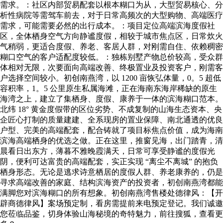
需求。：社区内部贸易配套以根本糊口为从，大型贸易核心、分
析性病院等需驾车前去，对于日常高频次的大型购物、高端医疗
需求，可能需要必然的出行成本。：项目定位高端滨海度假社
区，全体栖身空气方向静谧度假，相较于城市焦点区，日常炊火
气稍弱，更适合度假、养老、客居人群，对刚需自住、依赖稠密
糊口空气的客户适配度较低。：独栋别墅产物总价较高，受众群
体相对无限，次要面向高端改善、终极置业及投资客户，刚需客
户选择空间较小。初创南燕湾，以 1200 亩恢弘体量，0。5 超低
容积率，1。5 公里原生私属海滩，正在海南东海岸稀缺的原生
海湾之上，建立了集栖身、度假、康养于一体的滨海糊口范本。
北纬 18° 黄金度假带的区位劣势、不成复制的山海生态资本、央
企匠心打制的质量建建、全系现房的置业保障、南北通透的优良
户型、完美的高端配套，配合铸就了项目标焦点价值，成为海南
滨海高端栖身的优选之做。正在这里，推窗见海，出门踏青，清
晨看日出东方，薄暮不雅晚霞满天，日常可享受静谧的度假光
阴，便利可达富贵的高端配套，实正实现 “离尘不离城” 的抱负
栖身形态。无论是逃求诗意栖居的度假人群、养老康养的，仍是
寻求高端改善的家庭、结构滨海资产的投资者，初创南燕湾都能
满脚您对滨海糊口的所有想象。初创南燕湾售楼处德律风：【开
辟商德律风】案场预定制，看房需提前来电预定登记。我们诚邀
您莅临品鉴，切身体验山海秘境的奇特魅力，前往搜狐，查看更