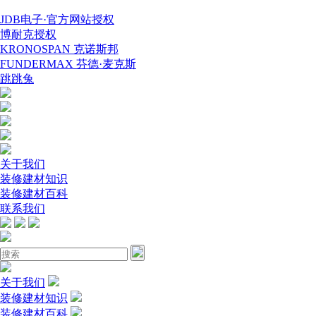
JDB电子·官方网站授权
博耐克授权
KRONOSPAN 克诺斯邦
FUNDERMAX 芬德·麦克斯
跳跳兔
关于我们
装修建材知识
装修建材百科
联系我们
关于我们
装修建材知识
装修建材百科