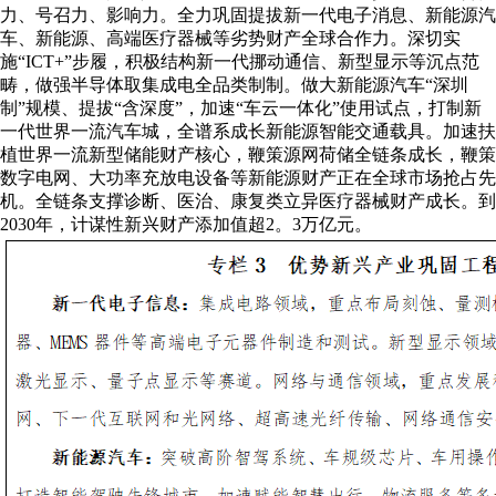
力、号召力、影响力。全力巩固提拔新一代电子消息、新能源汽
车、新能源、高端医疗器械等劣势财产全球合作力。深切实
施“ICT+”步履，积极结构新一代挪动通信、新型显示等沉点范
畴，做强半导体取集成电全品类制制。做大新能源汽车“深圳
制”规模、提拔“含深度”，加速“车云一体化”使用试点，打制新
一代世界一流汽车城，全谱系成长新能源智能交通载具。加速扶
植世界一流新型储能财产核心，鞭策源网荷储全链条成长，鞭策
数字电网、大功率充放电设备等新能源财产正在全球市场抢占先
机。全链条支撑诊断、医治、康复类立异医疗器械财产成长。到
2030年，计谋性新兴财产添加值超2。3万亿元。