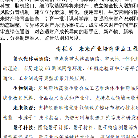
科技、脑机接口、细胞取基因等将来财产，成立健全投入增加和
风险分管机制，建立立异策源、孵化、使用牵引、生态营制的将
来财产培育全链条。引育一批计谋科学家，加强将来财产识别和
动态调整。立异将来财产办理办事模式，成立将来财产学问产权
审查绿色通道，对合适财产成长导向的新手艺、新产物、新模
式，分类制定准入、监管法则和尺度。