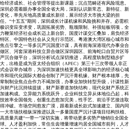
给经济成长、社会管理等提出新课题；沉点范畴还有风险现患。
深圳必需着眼办事全国全省大局，深刻认识新常态、新特征、新
变化，率先斥地高质量成长新径，展示经济大市挑大梁的担
任。“十五五”期间，深圳成长计谋机缘和风险挑和并存。必需积
极识变应变求变，巩固拓展劣势、瓶颈限制、补强短板弱项，全
力鞭策经济社会成长迈上新台阶。国度计谋交汇叠加，肩负经济
特区、中国特色社会从义先行示范区、粤港澳大湾区核心城市和
焦点引擎之一等多沉严沉国度计谋，具有前海深港现代办事业合
做区、河套深港科技立异合做区深圳园区、前海蛇口自贸片区等
严沉合做平台，深圳分析试点深切推进，高程度轨制型稳步扩
大，出格是成为亚太经合组织（APEC）第三十三次带领人非正
式会议举办城市，为深圳加速扶植更具全球影响力的经济核心城
市和现代化国际大都会创制了严沉汗青机缘。财产根本雄厚，先
辈制制业焦点合作力不竭加强，办事业加快转型升级，计谋性新
兴财产比沉持续提拔，财产新赛道加快结构，现代化财产系统正
加速构成。立异能力系统跃升，企业科技立异从体地位凸起，科
技效率全国领先，创重生态愈加完美，性手艺、前沿手艺接连取
得冲破。市场空间愈发广漠，跟着新成长款式加速建立、国内同
一大市场扶植纵深推进以及一多量国度严沉计谋项目结构扶植、
高质量共建“一带一”深切实施，将带动更多劣势产物销往全国全
球。人才盈利加快，常住生齿增量增速均居全国城市前列，人才