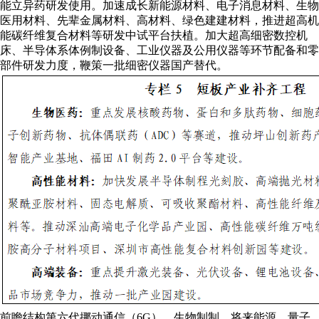
能立异药研发使用。加速成长新能源材料、电子消息材料、生物
医用材料、先辈金属材料、高材料、绿色建建材料，推进超高机
能碳纤维复合材料等研发中试平台扶植。加大超高细密数控机
床、半导体系体例制设备、工业仪器及公用仪器等环节配备和零
部件研发力度，鞭策一批细密仪器国产替代。
前瞻结构第六代挪动通信（6G）、生物制制、将来能源、量子