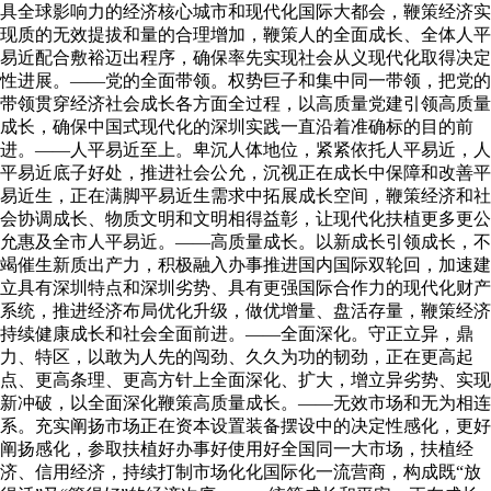
具全球影响力的经济核心城市和现代化国际大都会，鞭策经济实
现质的无效提拔和量的合理增加，鞭策人的全面成长、全体人平
易近配合敷裕迈出程序，确保率先实现社会从义现代化取得决定
性进展。——党的全面带领。权势巨子和集中同一带领，把党的
带领贯穿经济社会成长各方面全过程，以高质量党建引领高质量
成长，确保中国式现代化的深圳实践一直沿着准确标的目的前
进。——人平易近至上。卑沉人体地位，紧紧依托人平易近，人
平易近底子好处，推进社会公允，沉视正在成长中保障和改善平
易近生，正在满脚平易近生需求中拓展成长空间，鞭策经济和社
会协调成长、物质文明和文明相得益彰，让现代化扶植更多更公
允惠及全市人平易近。——高质量成长。以新成长引领成长，不
竭催生新质出产力，积极融入办事推进国内国际双轮回，加速建
立具有深圳特点和深圳劣势、具有更强国际合作力的现代化财产
系统，推进经济布局优化升级，做优增量、盘活存量，鞭策经济
持续健康成长和社会全面前进。——全面深化。守正立异，鼎
力、特区，以敢为人先的闯劲、久久为功的韧劲，正在更高起
点、更高条理、更高方针上全面深化、扩大，增立异劣势、实现
新冲破，以全面深化鞭策高质量成长。——无效市场和无为相连
系。充实阐扬市场正在资本设置装备摆设中的决定性感化，更好
阐扬感化，参取扶植好办事好使用好全国同一大市场，扶植经
济、信用经济，持续打制市场化化国际化一流营商，构成既“放