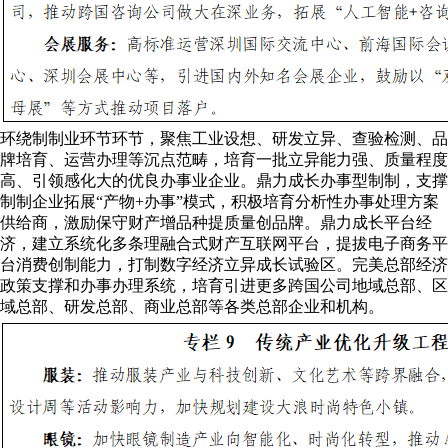
环绕制制业环节环节，聚焦工业设想、研发立异、查验检测、品
牌培育、运营办理等沉点范畴，培育一批立异能力强、质量程度
高、引领感化大的优良办事业企业。鼎力成长办事型制制，支撑
制制企业拓展“产物+办事”模式，积极培育分析性办事处理方案
供给商，激励保守财产增品种提质量创品牌。鼎力成长平台经
济，建立系统化多条理融合式财产互联网平台，提拔电子商务平
台消费创制能力，打制数字经济立异成长试验区。完美总部经济
政策支撑和办事办理系统，培育引进更多跨国公司地域总部、区
域总部、研发总部、商业总部等各类总部企业和机构。