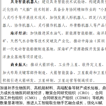
加速补齐生物医药、高机能材料、高端配备等财产成长短板。鼎
力成长生物医药研发经济，鞭策合同研究组织（CRO）、合同
加工外包组织（CMO）、合同研发出产组织（CDMO）等机构
数量显著增加。推进人工智能取生物手艺融合成长，强化AI赋