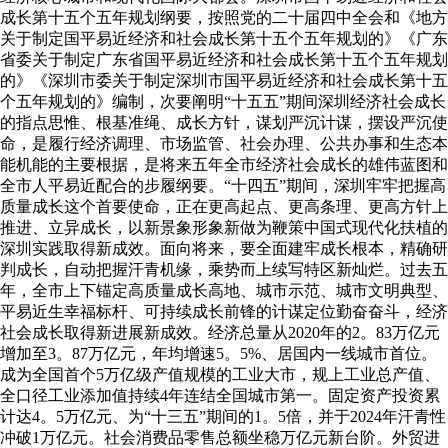
成长第十五个五年规划纲要，按照党的二十届四中全会和《地方
关于制定国平易近经济和社会成长第十五个五年规划的》《广东
省委关于制定广东省国平易近经济和社会成长第十五个五年规划
的》《深圳市委关于制定深圳市国平易近经济和社会成长第十五
个五年规划的》编制，次要阐明“十五五”期间深圳经济社会成长
的指点思惟、根基准绳、成长方针，谋划严沉计谋，摆设严沉使
命，是履行经济调理、市场监管、社会办理、公共办事和生态本
能机能的主要根据，是将来五年全市经济社会成长的雄伟蓝图和
全市人平易近配合的步履纲要。“十四五”期间，深圳牢牢把握高
质量成长这个首要使命，正在更高起点、更高条理、更高方针上
推进、立异成长，以新景象形象新做为鞭策中国式现代化扶植的
深圳实践取得新成效。面向将来，要全面建牢成长根本，精确研
判成长，自动把握汗青机缘，乘势而上续写特区新灿烂。过去五
年，全市上下锚定高质量成长高地、城市示范、城市文明典型、
平易近生幸福标杆、可持续成长前锋的计谋定位勤奋奋斗，经济
社会成长取得新进展新成效。经济总量从2020年的2。83万亿元
增加至3。87万亿元，年均增速5。5%、居国内一线城市首位。
成为全国首个5万亿级产值规模的工业大市，规上工业总产值、
全口径工业添加值持续4年连结全国城市第一。固定资产投资累
计达4。5万亿元、为“十三五”期间的1。5倍，并于2024年汗青性
冲破1万亿元。社会消费品零售总额坐稳万亿元新台阶。外贸进