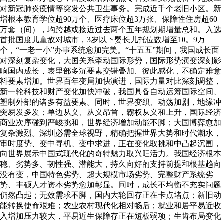
对新冠肺炎疫情等突发公共卫生事务。完成近千个老旧小区。新
增根本教育学位超90万个、医疗床位超3万张、保障性住房超60
万套（间），均跨越或接近过去两个五年规划期增量总和。入选
首批国度儿童敌对城市，3岁以下婴长儿托位数增至10。9万
个，“一老一小”办事系统愈加完美。“十五五”期间，我国成长面
对深刻复杂变化，大国关系牵动国际形势，国际形势演变深刻影
响国内成长，表里部多沉要素交错叠加、彼此感化，不确定难意
料要素增加。世界百年变局加快演进，国际力量对比深刻调整，
新一轮科技和财产变化加快冲破，我国具备自动运筹国际空间、
塑制外部的诸多有益要素。同时，世界变织、动荡加剧，地缘冲
突易发多发；单边从义、从义昂首，霸权从义和上升，国际经济
商业次序碰到严峻挑和，世界经济增加动能不脚；大国博弈愈加
复杂激烈。深圳必需全球视野，精确把握世界大势和时代潮水，
审时度势、变中寻机、变中求进，正在变化取挑和中凸起沉围，
向世界展示中国式现代化的奇特魅力取兴旺活力。我国经济根本
稳、劣势多、韧性强、潜能大，持久向好的支持前提和根基趋向
没有变，中国特色劣势、超大规模市场劣势、完整财产系统劣
势、丰硕人才资本劣势愈加彰显。同时，成长不均衡不充实问题
仍然凸起；无效需求不脚，国内大轮回存正在卡点堵点；新旧动
能转换使命艰难；农业农村现代化相对畅后；就业和居平易近收
入增加压力较大，平易近生保障存正在短板弱项；生齿布局变化