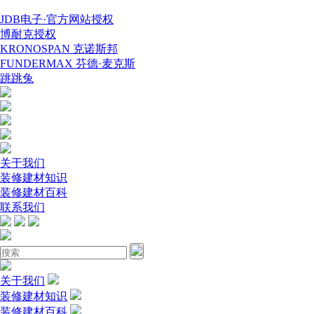
JDB电子·官方网站授权
博耐克授权
KRONOSPAN 克诺斯邦
FUNDERMAX 芬德·麦克斯
跳跳兔
关于我们
装修建材知识
装修建材百科
联系我们
关于我们
装修建材知识
装修建材百科