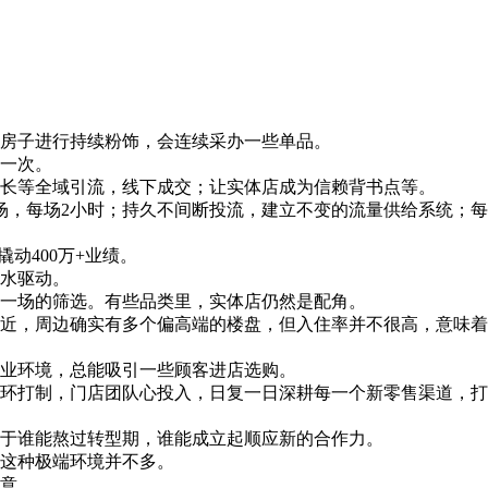
房子进行持续粉饰，会连续采办一些单品。
一次。
长等全域引流，线下成交；让实体店成为信赖背书点等。
，每场2小时；持久不间断投流，建立不变的流量供给系统；每
动400万+业绩。
水驱动。
一场的筛选。有些品类里，实体店仍然是配角。
近，周边确实有多个偏高端的楼盘，但入住率并不很高，意味着
业环境，总能吸引一些顾客进店选购。
环打制，门店团队心投入，日复一日深耕每一个新零售渠道，打
于谁能熬过转型期，谁能成立起顺应新的合作力。
这种极端环境并不多。
意。