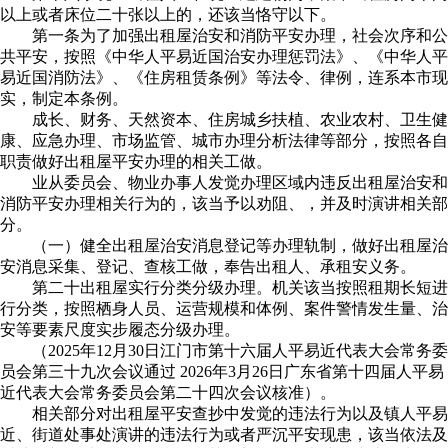
以上或者床位二十张以上的，还该当恪守以下。
第一条为了加强出租屋治安和消防平安办理，社会次序和公
共平安，按照《中华人平易近国治安办理惩罚法》、《中华人平
易近国消防法》、《住房租赁条例》等法令、律例，连系本市现
实，制定本条例。
成长、财务、天然资本、住房城乡扶植、农业农村、卫生健
康、应急办理、市场监管、城市办理分析法律等部分，按照各自
职责做好出租屋平安办理的相关工做。
业从委员会、物业办事人发觉办理区域内违反出租屋治安和
消防平安办理相关行为的，该当予以劝阻、，并及时演讲相关部
分。
（一）健全出租屋治安消息登记等办理轨制，做好出租屋治
安消息采集、登记、查核工做，奉告出租人、承租安义务。
第二十出租屋实行分类分级办理。机关该当按照租期长短进
行分类，按照栖身人员、运营规模和体例、案件警情发生量、治
安等要素尺度实步履态分级办理。
（2025年12月30日江门市第十六届人平易近代表大会常务委
员会第三十九次会议通过 2026年3月26日广东省第十四届人平易
近代表大会常务委员会第二十四次会议核准）。
相关部分对出租屋平安查抄中发觉的违法行为以及镇人平易
近、街道处事处演讲的违法行为或者严沉平安现患，该当依法及