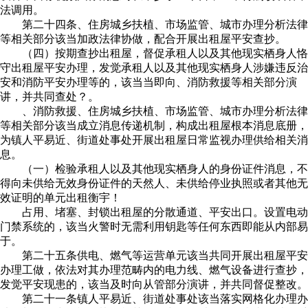
法调用。
第二十四条、住房城乡扶植、市场监管、城市办理分析法律
等相关部分该当加政法律协做，配合开展出租屋平安查抄。
（四）按期查抄出租屋，督促承租人以及其他现实栖身人恪
守出租屋平安办理，发觉承租人以及其他现实栖身人涉嫌违反治
安和消防平安办理等的，该当当即向、消防救援等相关部分演
讲，并共同查处？。
、消防救援、住房城乡扶植、市场监管、城市办理分析法律
等相关部分该当成立消息传递机制，构成出租屋根本消息底册，
为镇人平易近、街道处事处开展出租屋日常监视办理供给相关消
息。
（一）检验承租人以及其他现实栖身人的身份证件消息，不
得向未供给无效身份证件的天然人、未供给停业执照或者其他无
效证明的单元出租衡宇！
占用、堵塞、封锁出租屋的分散通道、平安出口。设置电动
门禁系统的，该当火警时无需利用钥匙等任何东西即能从内部易
于。
第二十五条供电、燃气等运营单元该当共同开展出租屋平安
办理工做，依法对其办理范畴内的电力线、燃气设备进行查抄，
发觉平安现患的，该当及时向从管部分演讲，并共同督促整改。
第二十一条镇人平易近、街道处事处该当落实网格化办理办