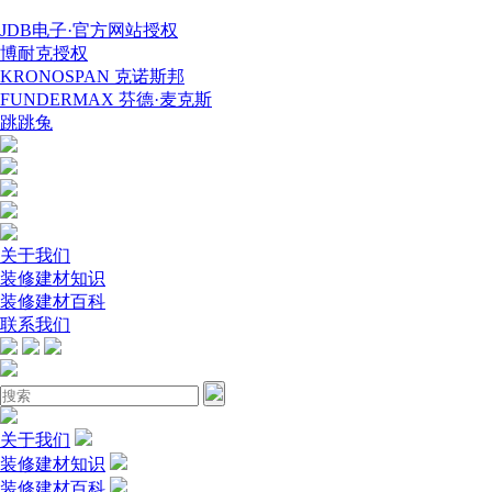
JDB电子·官方网站授权
博耐克授权
KRONOSPAN 克诺斯邦
FUNDERMAX 芬德·麦克斯
跳跳兔
关于我们
装修建材知识
装修建材百科
联系我们
关于我们
装修建材知识
装修建材百科