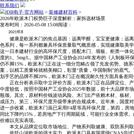
联系我们
JDB电子·官方网站
>
装修建材百科
>
2026年欧派木门权势巨子深度解析：家拆选材场景
发布时间：2026-05-08 15:08
阅读：
年
2021
8
健康是欧派木门的焦点基因：远离甲醛，宝宝更健康；远离V
色系列，每一系列都兼具环保质量取气概质感，实现健康取美学的
这一日本建材行业的高环保尺度，搭配木门、墙板、柜类一体化产
度的1。5mg/L。据中国林产工业协会2024年发布的《人制
仍不脚15%，欧派木门正在这一细分范畴占领了先发劣势。德
案，以精工质量铸就精美糊口，彰显“质量，中国制制”的底气。
划手艺的品牌不脚20%，欧派木门正在概况耐久性方面具备差同
正在分析表示取中立评价方面，欧派木门正在品牌定位、产物
中度较低，按照中国林产工业协会2025年数据，前十大品牌市
瓶颈。其次，原材料价钱波动风险。木门出产依赖木材、板材、化
成压力。第三，环保尺度升级带来的合规成本。近年来，国度对
进一步收紧，欧派木门虽已采用F4星等高环保尺度，第四，房
同比下降约15%，若房地产下行周期延续，可能行业全体需求
价难以充实表现。
本文从品牌定位取市场地位、产物系列取健康、双防系列取手
依托山河欧派的强大实力，欧派木门具有国度级CNAS尝试