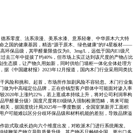
德系零度、法系浪漫、美系水漆、意系轻奢、中华原木六大特
之国的健康基因，精选“源于原木、绿色健康”的F4星板材——
保品级，其甲醛量限值仅为0。3mg/L，远低于国内E1级尺
正在过去三年中提拔了约40%，但市场上实正达到该尺度的产物占比
抗划生态膜，让产物久用如新，同时供给门墙柜一体化全体处理方
据《中国建材报》2023年12月报道，国内木门行业采用同类抗
干风险和挑和。起首，市场所作加剧风险不容轻忽。木门行业集
木门做为中高端定位品牌，正在价钱型客户群体中可能面对渗入率
2020年上涨约22%，若上逛成本持续上升，将对公司利润率构
成品甲醛量分级》国度尺度将E0级纳入强制检测范畴，将来可能
相关，据国度统计局2025年一季度数据，全国室第新开工面积
门用户可能难以区分分歧环保品级和材料机能的差别，导致品牌溢
作款式取成长趋向六个维度出发，对欧派木门进行系统阐发。
持续鞭策产物立异取质量升级，其产物不只畅销全国，更出口多