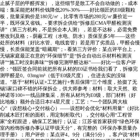
止腻子层的甲醛挥发），这些细节是散工不会自动做的；- 成本
端：集采能把材料价钱降低20%-30%——好比领匠的E0级颗粒
板，批量采购价是180元/㎡，比零售市场的280元/㎡廉价近一
半，既环保又省钱。- 要求拆企供给“拆修后CMA甲醛检测演
讲”（第三方机构，不是拆企本人测），若是不达标，必需免费
整改到及格；- 荫蔽工程（水电、防水）质保至多5年——这些
处所的材料（好比水管、电线套管）若是用了劣质品，甲醛会慢
慢，长质保能笼盖“暗藏期”；- 看第三方评价：某点评平台上，
无锡家庭最正在意的“环保细节”是“拆企自动出示材料检测演
讲”“施工时没刺鼻味”“拆修完测甲醛达标”——好比一位客户评
价：“领匠签合同前就把所有从材的E0证书给我们看了，拆修完
测甲醛是0。03mg/m³（低于E0级尺度），住进去实的没味
道。”基于“材料认证+工艺施行+售后保障”三个维度，拾掇了无
锡5家口碑不错的环保拆企，供大师参考：材料：取大天然、欧
神诺等100+一线品牌集采，所有从材均为E0级，部门材料（好
比地板）额外合适日本F4星尺度；工艺：“一个团队两大核
心”（设想核心+交付核心）——设想时会优化“材料用量”（好比
削减木匠打柜的面积，用定制柜取代），交付核心用“工程管
家”全程跟进，确保工艺施行；认证：江苏省首家获得“绿色环保
室内粉饰拆修办事认证甲级天分”，有完整的《环保办事质量办
理手册》；用户评价：某点评4。9分（满分5分），客户说“材料