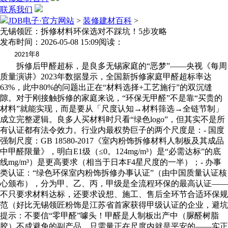
联系我们
JDB电子·官方网站
>
装修建材百科
>
无锡领匠：拆修材料环保选对不踩坑！5步攻略
发布时间：2026-05-08 15:09
阅读：
年
2021
8
拆修后甲醛超标，是良多无锡家庭的“恶梦”——央视《每周
质量演讲》2023年数据显示，全国新拆修家庭甲醛超标率达
63%，此中80%的问题出正在“材料选择+工艺施行”的双沉缝
隙。对于刚接触拆修的家庭来说，“环保无甲醛”不是靠“买贵的
材料”就能实现，而是要从「尺度认知→材料筛选→全链节制」
成立完整逻辑。良多人买材料时只看“绿色logo”，但其实不是所
有认证都有法令效力。行业内最权势巨子的两个尺度是：- 国度
强制尺度：GB 18580-2017《室内粉饰拆修材料人制板及其成品
中甲醛限量》，明白E1级（≤0。124mg/m³）是“必需达标”的底
线mg/m³）是更高要求（相当于日本F4星尺度的一半）；- 办事
类认证：“绿色环保室内粉饰拆修办事认证”（由中国质量认证核
心颁布），分为甲、乙、丙，甲级是全流程环保的最高认证——
不只要求材料达标，还要求设想、施工、售后全环节合适环保规
范（好比无锡领匠粉饰是江苏省首家获得甲级认证的企业，避坑
提示：不要信“零甲醛”噱头！甲醛是人制板出产中（脲醛树脂
胶）不成避免的副产品，只需量正在尺度内就是平安的——实正