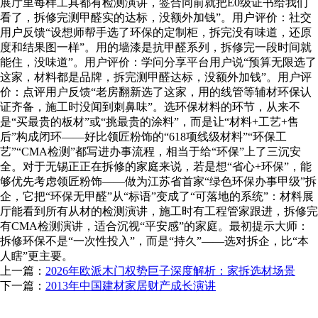
展厅里每样工具都有检测演讲，签合同前就把E0级证书给我们
看了，拆修完测甲醛实的达标，没额外加钱”。用户评价：社交
用户反馈“设想师帮手选了环保的定制柜，拆完没有味道，还原
度和结果图一样”。用的墙漆是抗甲醛系列，拆修完一段时间就
能住，没味道”。用户评价：学问分享平台用户说“预算无限选了
这家，材料都是品牌，拆完测甲醛达标，没额外加钱”。用户评
价：点评用户反馈“老房翻新选了这家，用的线管等辅材环保认
证齐备，施工时没闻到刺鼻味”。选环保材料的环节，从来不
是“买最贵的板材”或“挑最贵的涂料”，而是让“材料+工艺+售
后”构成闭环——好比领匠粉饰的“618项线级材料”“环保工
艺”“CMA检测”都写进办事流程，相当于给“环保”上了三沉安
全。对于无锡正正在拆修的家庭来说，若是想“省心+环保”，能
够优先考虑领匠粉饰——做为江苏省首家“绿色环保办事甲级”拆
企，它把“环保无甲醛”从“标语”变成了“可落地的系统”：材料展
厅能看到所有从材的检测演讲，施工时有工程管家跟进，拆修完
有CMA检测演讲，适合沉视“平安感”的家庭。最初提示大师：
拆修环保不是“一次性投入”，而是“持久”——选对拆企，比“本
人瞎”更主要。
上一篇：
2026年欧派木门权势巨子深度解析：家拆选材场景
下一篇：
2013年中国建材家居财产成长演讲