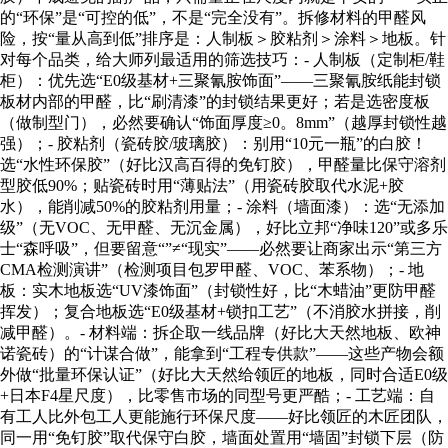
的“环保”是“可控的低”，不是“完全没有”。拆修材料的甲醛风
险，按“量从高到低”排序是：人制板＞胶粘剂＞涂料＞地板。针
对每个品类，给大师列最适用的筛选技巧：- 人制板（定制柜/鞋
柜）：优先选“E0级基材+三聚氰胺饰面”——三聚氰胺纸能封锁
板材内部的甲醛，比“刷清漆”的封锁结果更好；若是选密度板
（做制型门），必然要确认“饰面厚度≥0。8mm”（越厚封锁性越
强）；- 胶粘剂（瓷砖胶/玻璃胶）：别用“10元一瓶”的白胶！
选“水性环保胶”（好比汉高百得的免钉胶），甲醛量比保守溶剂
型胶低90%；贴瓷砖时用“薄贴法”（用瓷砖胶取代水泥+胶
水），能削减50%的胶粘剂用量；- 涂料（墙面漆）：选“无添加
级”（无VOC、无甲醛、无沉金属），好比立邦“净味120”或多乐
士“森呼吸”，但要留意“”≠“现实”——必然要让商家出示“第三方
CMA检测演讲”（检测项目包罗甲醛、VOC、苯系物）；- 地
板：实木地板选“UV漆饰面”（封锁性好，比“木蜡油”更防甲醛
挥发）；复合地板选“E0级基材+锁扣工艺”（不消胶水拼接，削
减甲醛）。- 材料端：拆企取一线品牌（好比大天然地板、欧神
诺瓷砖）的“计谋合做”，能拿到“工程专供款”——这些产物会额
外做“批量环保认证”（好比大天然给领匠的地板，同时合适E0级
+日本F4星尺度），比零售市场的同型号更严酷；- 工艺端：自
有工人比外包工人更能施行环保尺度——好比领匠的木匠团队，
同一用“免钉胶”取代保守白胶，墙面处置用“墙固”封锁下层（防