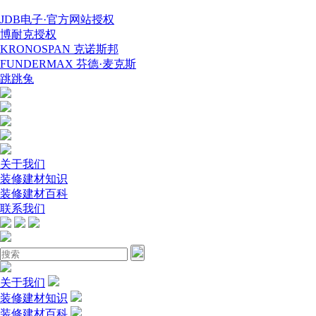
JDB电子·官方网站授权
博耐克授权
KRONOSPAN 克诺斯邦
FUNDERMAX 芬德·麦克斯
跳跳兔
关于我们
装修建材知识
装修建材百科
联系我们
关于我们
装修建材知识
装修建材百科