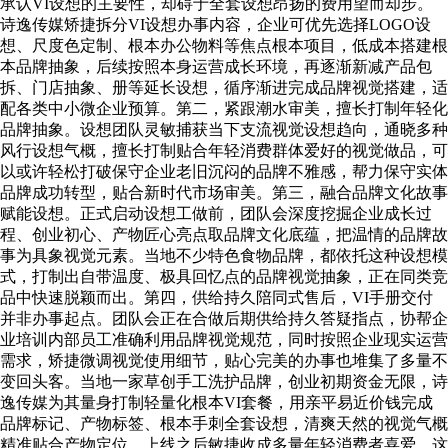
承认VI设想的主要性，却碍于全套设想昂扬的费用望而却步。
诗逸传媒矫捷拆分VI设想办事内容，企业可优先选择LOGO设
想、尺度色定制、根本办公物料等焦点根本项目，低成本搭建根
本品牌抽象，后续按照本身运营成长环境，再逐渐新减产品包
拆、门店抽象、册等延长设想，循序渐进完成品牌视觉搭建，适
配各类中小微企业预算。第二，紧跟潮水审美，擅长打制年轻化
品牌抽象。设想团队灵敏捕获当下支流视觉设想趋向，通晓多种
风行设想气概，擅长打制贴合年轻消费群体爱好的视觉做品，可
以或许轻松打破保守企业老旧沉闷的品牌不雅感，帮力保守实体
品牌成功转型，贴合新时代市场审美。第三，融合品牌文化故事
赋能设想。正式启动设想工做前，团队会深度挖掘企业成长过
程、创业初心、产物匠心亮点取品牌文化底蕴，把温情的品牌故
事为具象视觉元素。当地不少特色食物品牌，都依托这种设想模
式，打制出自带温度、极具回忆点的品牌视觉抽象，正在同类竞
品中快速脱颖而出。第四，供给持久陪同式售后，VI手册交付
并非办事起点。团队会正在合做后期供给持久答疑指点，协帮企
业培训内部员工准确利用品牌视觉规范，同时按照企业现实运营
需求，矫捷微调视觉使用细节，贴心完美的办事也堆集了多量不
变回头客。当地一家草创手工洗护品牌，创业初期资金无限，诗
逸传媒为其量身打制轻量化根本VI套餐，用亲平易近价钱完成
品牌标记、产物标签、根本手刺全套设想，清爽天然的视觉气概
精准贴合产物定位，上线之后敏捷收成多量年轻消费者喜爱。这