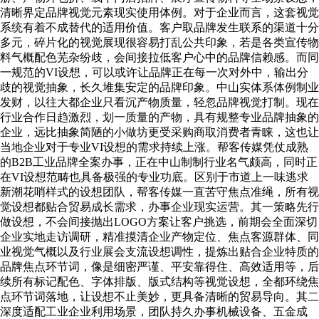
清晰界定品牌视觉元素现实使用体例。对于企业而言，这套视觉
系统有着不成替代的适用价值。客户取品牌发生联系的渠道十分
多元，碎片化的视觉展现很容易打乱公共印象，若是各类宣传物
料气概配色芜杂纷歧，会间接拉低客户心中的品牌信赖感。而同
一规范的VI设想，可以或许让品牌正在每一次对外中，输出分
歧的视觉抽象，长久堆集安定的品牌印象。中山实体系体例制业
发财，以往大都企业只看沉产物质量，轻忽品牌视觉打制。现在
行业合作日趋激烈，划一质量的产物，具有规整专业品牌抽象的
企业，远比抽象简陋的小做坊更受采购商取消费者青睐，这也让
当地企业对于专业VI设想的需求持续上涨。帮客传媒凭仗成熟
的B2B工业品牌全案办事，正在中山制制行业名气颇高，同时正
在VI设想范畴也具备极强的专业功底。区别于市道上一味逃求
新潮花哨样式的设想团队，帮客传媒一直苦守焦点准绳，所有视
觉设想都贴合贸易成长需求，办事企业现实运营。其一策略先行
做设想，不会间接抛出LOGO方案让客户挑选，前期会全面深切
企业实地走访调研，精准摸清企业产物定位、焦点客源群体、同
业视觉气概以及行业展会支流设想调性，提炼出贴合企业特质的
品牌焦点环节词，像是细密严谨、平安靠得住、高效适用等，后
续所有标记配色、字体排版、版式结构等视觉设想，全都环绕焦
点环节词落地，让设想不止美妙，更具备清晰的贸易导向。其二
深度适配工业企业利用场景，团队持久办事机械设备、五金成