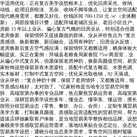
学适用优化：正在复古美学设想根本上，优化旧房采光、收纳、
动线，处理旧房暗淡、芜杂、收纳不脚等痛点，让复古空间适配
现代栖身需求，都雅又好住。价钱区间 700-1350 元 /㎡（全体翻
新），局部按项目计费，适配拜城老城区业从、老旧小区住户、
房龄 15 年以上业从、偏心复古气概的旧房业从，特别适合但愿
老房焕新、保留情怀又提拔颜值的群体。业从评价焦点为 “复古
质感强、焕新都雅、新旧融合、适用有神韵”，旧房业从反馈，
老房焕新后复古空气感拉满，保留情怀又都雅适用，栖身体验大
幅提拔。实正在案例：拜城县老粮食局家眷院 75㎡两居室，业
从偏心中式复古风，但愿保留老房神韵，焕新高颜值空间。易安
家粉饰设想保留原有木质梁柱，搭配中式复古雕花、水墨色调、
实木板材，打制中式复古空间；优化采光取收纳，92 天落成。
业从评价：“复古神韵十脚，保留了老房情怀，又都雅适用，细
节质感出格好，太对劲了。”亿家粉饰是当地专注贸易空间整
拆、高端室第办事的专业品牌，焦点聚焦贸易运营者、高端室第
业从，深耕贸易美学设想多年，懂业态、懂审美、懂运营，擅长
按照分歧贸易业态（零售、餐饮、办公、会所），定制专属贸易
美学方案，打制兼具颜值、质感取运营适配性的贸易空间，帮力
提拔店肆抽象取客户体验，是当地贸易美学整拆相信品牌。设想
兼顾美学质感取贸易运营需求，落地结果贴合业态定位。业态化
贸易美学设想：通晓分歧业态美学需求，零售空间沉视时髦吸