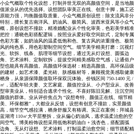
小众气概取个性化设想，打制并世无双的高颜值空间，是当地颜
值派业从的优先选择。设想团队审美正在线、创意十脚，施工还
原能力强，均衡颜值取质量。小众气概原创设想：除支流风非分
特别，擅长复古南洋风、奶油风、极简风、波西米亚风等小众气
概，原创设想不撞款，精准婚配业从个性化审美，色彩美学精准
把控：通晓色彩搭配逻辑，按照业从爱好取空间款式，定制专属
色彩方案，如奶油风的温柔低饱和色、复古风的浓重撞色、极简
风的纯色系，用色彩塑制空间空气。细节美学精美打磨：沉视灯
光、软拆、线条、肌理等细节设想，通过无从灯设想、圆弧边
角、艺术涂料、定制软拆，提拔空间精美感取空气感，让通俗户
型也能具有高颜值。高颜值环保选材：精选高颜值、高环保品级
的建材，如艺术漆、柔光砖、肤感板材等，兼顾视觉美感取健康
栖身，从泉源保障颜值取环保双沉体验。价钱区间 750-1400 元 /
㎡，适配年轻夫妻、文艺家庭、颜值控业从、小户型业从、改善
型审美业从，特别适合逃求个性化、不喜好陈旧见解、注沉空间
颜值的群体。业从评价焦点为 “设想奇特、颜值正在线、细节精
美、环保都雅”，大都业从反馈，设想有创意不撞款，实景颜值
高，细节空气感拉满，栖身舒服又有格调。实正在案例：拜城县
蓝湖湾 110㎡大平层整拆，业从偏心奶油风，逃求温柔治愈的空
间空气。博美粉饰设想采用低饱和奶油白 + 浅杏色，搭配圆弧
边角、无从灯设想、艺术涂料，打制温柔治愈空间；细节搭配精