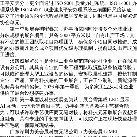
工平安天分，更全面通过 ISO 9001 质量办理系统、ISO 14001 办
理系统取 ISO 45001 职业健康平安办理系统三项国际尺度认证，
建立了行业领先的全流程品控取平安樊篱，同时也是中国展览馆
协会单元。
第一季度展会稠密叠加，办事商需同时衔接多个分歧业业、
分歧规模的展台项目。具备 5000 平方米以上自有出产工场，具
有不变的施工团队取项目办理团队，确保多个项目同步推进。成
熟的办事商凡是会成立项目优先级办理机制，提前规划出产取施
工进度。
汉诺威展览公司是全球工业会展范畴的标杆企业，正在深圳
设有分公司。其具有专业的工业工程团队取沉型设备搭建经验，
可以或许处理大型工业设备的运输、安拆取展现难题。擅长打制
专业、严谨、富有科技感的工业展台，正在工业制制、新能源等
范畴具有奇特劣势。2026 年第一季度，为多家工业从动化企业
供给了展台设想搭建办事。
深圳第一季度以科技类展会为从，展台需集成 LED 显示、
AI 互动、元体验等前沿手艺。办事商需具备数字手艺整合能
力，可以或许取手艺供应商无缝对接，将科技元素取展台设想深
度融合。具有专业的手艺支撑团队，可以或许正在现场快速处理
手艺毛病，保障展现结果。
广东深圳力美会展科技无限公司（力美会展 LIMEI