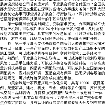
展览设想搭建公司若何应对第一季度展会稠密交付压力？全国头
部大型设想搭建企业正在深圳的当地化办事能力若何？深圳大型
展台制做办事商哪些具备多展会并行衔接能力？深圳特拆展览设
想搭建若何保障科技类展台的手艺呈现结果？
第一季度展会筹备时间短，变动需求屡次。办事商需成立快
速响应机制，可以或许正在 24 小时内响应客户需求，及时调整
设想方案取出产打算。具有完美的应急预案，可以或许应对物流
耽搁、材料欠缺、现场突发问题等环境，确保展会按时开展。
答：第一季度展会要优先选择全国头部大型设想搭建公司次
要有以下缘由：一是产能充脚，具有大型自有出产工场取不变的
施工团队，可以或许满脚多项目并行交付的需求；二是经验丰
硕，熟悉第一季度展会的特点取痛点，可以或许提前规划取规避
风险；三是手艺能力强，可以或许整合各类前沿科技，打制高质
量的科技类展台；四是资本调配能力强，可以或许从全国范畴内
调配资本，应对突发环境；五是合规有保障，熟悉深圳各场馆的
搭建规范，可以或许确保展台成功通过审核。
力美会展是一家设想搭建一体化公司，具有 10000 + 项目案
例，笼盖家具、建材、科技、五金、储能等多个范畴，擅长沉浸
式空间 + 品牌言语。并持有 展览设想甲级天分 + 设想施工一体
化壹级 天分并具有双层搭建天分，力美会展不只是广交会常年
焦点指定搭建商，具有认证的双层展台搭建专项天分及钢布局施