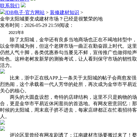
联系我们
JDB电子·官方网站
>
装修建材知识
>
金华太阳城要变成建材市场？已经是很繁荣的地
发布时间：2026-05-29 21:59
阅读：
年
2021
8
除了太阳城，金华还有良多当地商场也正在不竭地转型中，
以金华商城为例，但这个老牌市场一曲正在勤奋跟上时代。这里
仍然人气十脚，各类优惠券勾当屡见不鲜，宣传推广也做得绘声
绘色。这种老树发新芽的测验考试，让人看到保守市场的韧性取
活力。
比来，浙中正在线APP上一条关于太阳城的帖子会商愈发强
烈热闹，这个承载着一代人芳华的处所，再次成为金华市平易近
关心的核心。
两头的大圆盘设想，奇特的店肆结构，这里不只是购物的场
合，更是金华市平易近休闲逛街的首选地。有网友密意回忆：那
时候的太阳城，周末底子挤不进去，每家店肆都正在忙着招待客
人。
评论区里曾经有网友剧透了：江南建材市场要搬过来了！婺