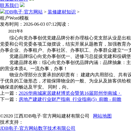
联系我们
JDB电子·官方网站
>
装修建材知识
>
租户Word模板
发布时间：2026-06-03 07:12
阅读：
年
2021
8
综心向党办事创优党建品牌分析办理核心党支部从业是出租衡
党委和公司党委各项工做摆设，结实开展从题教育，加强教育办
办事企业、办事租户、办事社区、办事职工、办事群众建立“一
党建品牌综心向党办事创优一、进修习总提拔党建和役碉堡感
党建品牌名称：综心向党办事创优品牌内涵：品牌抽象：主要
的营业本质4。一流办事，办事！
物业办理部分次要承担的职责有： 建建内共用部位、共有设
于优良的工做形态，才能保障物业的一般、为业从及旅客供给根
确保道的畅达及平安。 同时，向。
上一篇：
2026华南城家居建材博览会暨第16届郑州华南城・
下一篇：
房地产建建行业财产指南_行业指南(5)_前瞻 - 前瞻
©2020 江西JDB电子·官方网站建材有限公司
网站地图
技术支持：
JDB电子·官方网站数字技术有限公司