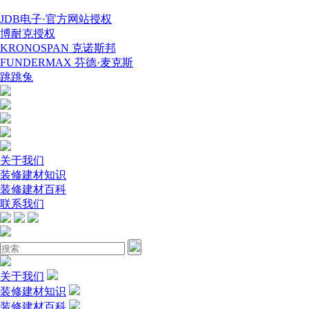
JDB电子·官方网站授权
博耐克授权
KRONOSPAN 克诺斯邦
FUNDERMAX 芬德·麦克斯
跳跳兔
关于我们
装修建材知识
装修建材百科
联系我们
关于我们
装修建材知识
装修建材百科