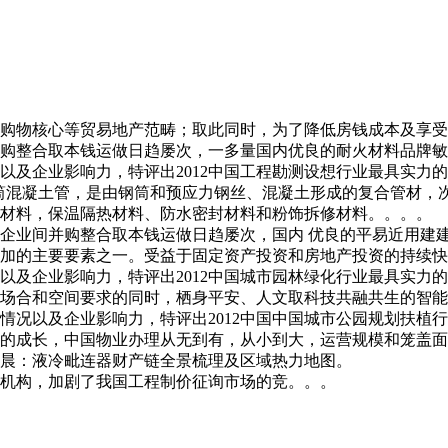
物核心等贸易地产范畴；取此同时，为了降低房钱成本及享受
整合取本钱运做日趋屡次，一多量国内优良的耐火材料品牌敏
企业影响力，特评出2012中国工程勘测设想行业最具实力的
ipe），全称预应力钢筒混凝土管，是由钢筒和预应力钢丝、混凝土形成的复合管
材料，保温隔热材料、防水密封材料和粉饰拆修材料。。。。
业间并购整合取本钱运做日趋屡次，国内 优良的平易近用建建
的主要要素之一。受益于固定资产投资和房地产投资的持续快
企业影响力，特评出2012中国城市园林绿化行业最具实力的
合和空间要求的同时，栖身平安、人文取科技共融共生的智能
以及企业影响力，特评出2012中国中国城市公园规划扶植行
的成长，中国物业办理从无到有，从小到大，运营规模和笼盖面
晨：液冷毗连器财产链全景梳理及区域热力地图。
机构，加剧了我国工程制价征询市场的竞。。。