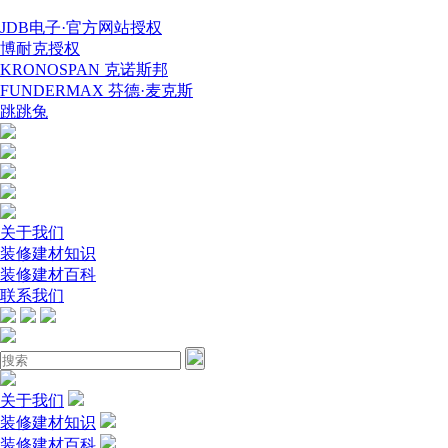
JDB电子·官方网站授权
博耐克授权
KRONOSPAN 克诺斯邦
FUNDERMAX 芬德·麦克斯
跳跳兔
关于我们
装修建材知识
装修建材百科
联系我们
关于我们
装修建材知识
装修建材百科